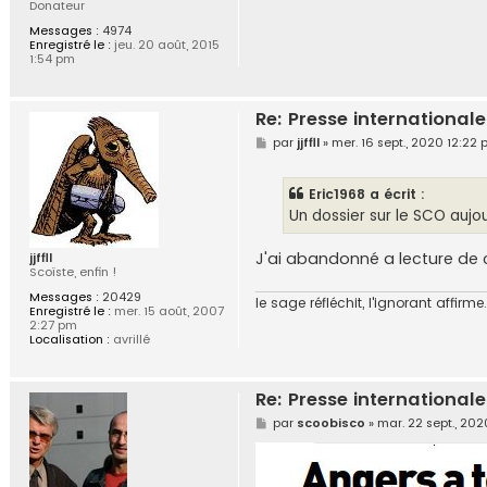
Donateur
Messages :
4974
Enregistré le :
jeu. 20 août, 2015
1:54 pm
Re: Presse internationale
M
par
jjffll
»
mer. 16 sept., 2020 12:22
e
s
s
Eric1968 a écrit :
a
g
Un dossier sur le SCO aujou
e
J'ai abandonné a lecture de cet
jjffll
Scoïste, enfin !
Messages :
20429
le sage réfléchit, l'ignorant affirme..
Enregistré le :
mer. 15 août, 2007
2:27 pm
Localisation :
avrillé
Re: Presse internationale
M
par
scoobisco
»
mar. 22 sept., 20
e
s
s
a