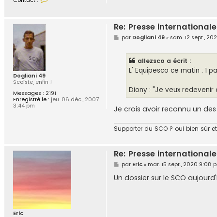
Contact :
o
n
t
a
Re: Presse internationale
c
t
M
par
Dogliani 49
»
sam. 12 sept., 20
e
e
r
s
l
s
allezsco a écrit :
a
a
c
g
L' Equipesco ce matin : 1 
o
e
Dogliani 49
u
Scoïste, enfin !
t
Diony : "Je veux redevenir
u
Messages :
2191
r
Enregistré le :
jeu. 06 déc., 2007
e
3:44 pm
Je crois avoir reconnu un de
.
4
9
Supporter du SCO ? oui bien sûr et
Re: Presse internationale
M
par
Eric
»
mar. 15 sept., 2020 9:08 
e
s
Un dossier sur le SCO aujourd'
s
a
g
e
Eric