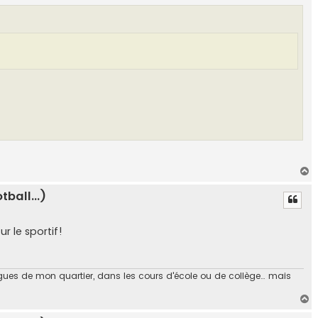
H
a
ball...)
u
t
ur le sportif!
 vagues de mon quartier, dans les cours d'école ou de collège… mais
H
a