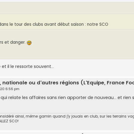
,dans le tour des clubs avant début saison : notre SCO
ers et danger.
t il le ressorte souvent...
, nationale ou d'autres régions (L'Equipe, France Foot
2020 6:56 pm
 qui relate les affaires sans rien apporter de nouveau... et rien s
rs considéré ainsi, même gamin quand j'y jouais en club, sur les terrains
 ALLEZ SCO!