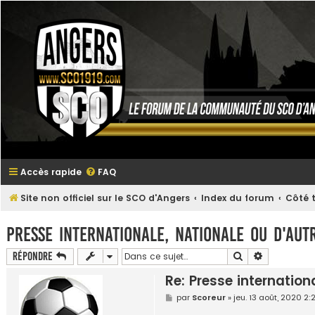
Accès rapide
FAQ
Site non officiel sur le SCO d'Angers
Index du forum
Côté t
Presse internationale, nationale ou d'autr
Rechercher
Recherche 
Répondre
Re: Presse internationa
M
par
Scoreur
»
jeu. 13 août, 2020 2
e
s