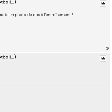
ball...)
u
t
umette en photo de dos à l'entraînement !
H
a
ball...)
u
t