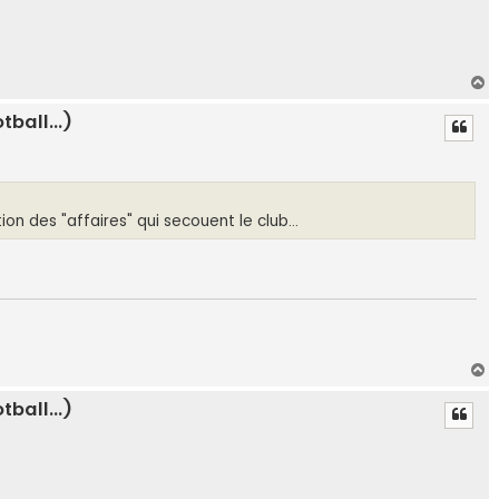
H
a
ball...)
u
t
on des "affaires" qui secouent le club...
H
a
ball...)
u
t