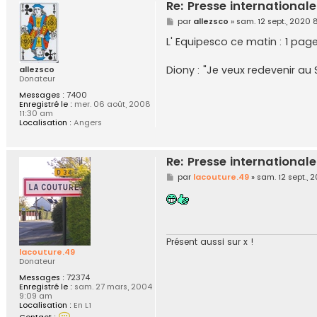
Re: Presse internationale
M
par
allezsco
»
sam. 12 sept., 2020
e
s
L' Equipesco ce matin : 1 pag
s
a
g
Diony : "Je veux redevenir au
allezsco
e
Donateur
Messages :
7400
Enregistré le :
mer. 06 août, 2008
11:30 am
Localisation :
Angers
Re: Presse internationale
M
par
lacouture.49
»
sam. 12 sept., 
e
s
s
a
g
e
Présent aussi sur x !
lacouture.49
Donateur
Messages :
72374
Enregistré le :
sam. 27 mars, 2004
9:09 am
Localisation :
En L1
C