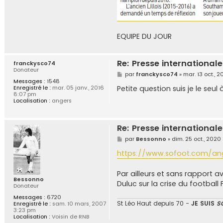
EQUIPE DU JOUR
Re: Presse internationale
franckysco74
Donateur
M
par
franckysco74
»
mar. 13 oct., 
e
Messages :
1548
s
Petite question suis je le seul
Enregistré le :
mar. 05 janv., 2016
s
8:07 pm
a
Localisation :
angers
g
e
Re: Presse internationale
M
par
Bessonno
»
dim. 25 oct., 2020
e
s
https://www.sofoot.com/anger
s
a
g
Par ailleurs et sans rapport a
e
Bessonno
Duluc sur la crise du football
Donateur
Messages :
6720
St Léo Haut depuis 70 -
JE SUIS
S
Enregistré le :
sam. 10 mars, 2007
3:23 pm
Localisation :
Voisin de RNB