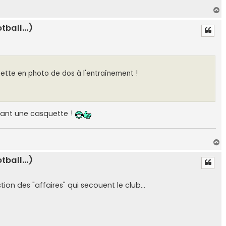
H
a
ball...)
u
t
umette en photo de dos à l'entraînement !
rtant une casquette !
H
a
ball...)
u
t
ion des "affaires" qui secouent le club...