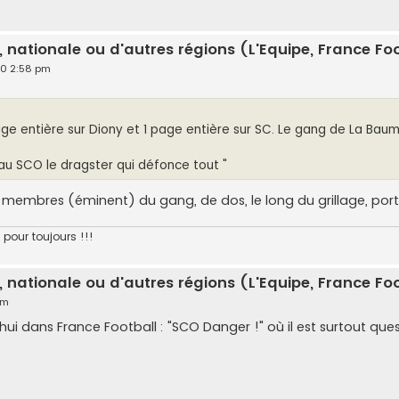
, nationale ou d'autres régions (L'Equipe, France Foot
20 2:58 pm
page entière sur Diony et 1 page entière sur SC. Le gang de La Ba
 au SCO le dragster qui défonce tout "
s membres (éminent) du gang, de dos, le long du grillage, po
 pour toujours !!!
, nationale ou d'autres régions (L'Equipe, France Foot
pm
hui dans France Football : "SCO Danger !" où il est surtout quest