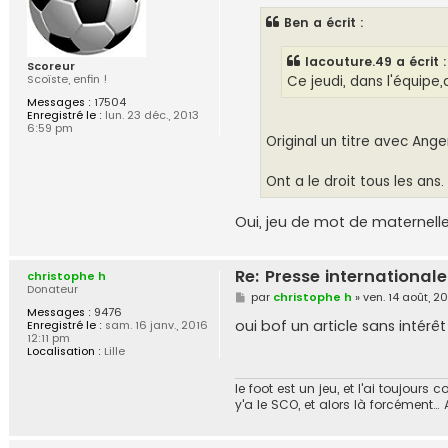
s
Ben a écrit :
a
g
e
lacouture.49 a écrit :
Scoreur
Scoïste, enfin !
Ce jeudi, dans l'équipe
Messages :
17504
Enregistré le :
lun. 23 déc., 2013
6:59 pm
Original un titre avec Ang
Ont a le droit tous les ans.
Oui, jeu de mot de maternelle e
Re: Presse internationale
christophe h
Donateur
M
par
christophe h
»
ven. 14 août, 
e
Messages :
9476
s
oui bof un article sans intérêt
Enregistré le :
sam. 16 janv., 2016
s
12:11 pm
a
Localisation :
Lille
g
e
le foot est un jeu, et l'ai toujou
y'a le SCO, et alors là forcément…