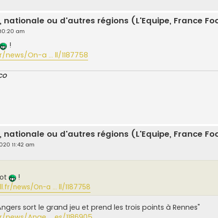
, nationale ou d'autres régions (L'Equipe, France Foot
 10:20 am
!
/news/On-a ... ll/1187758
CO
, nationale ou d'autres régions (L'Equipe, France Foot
2020 11:42 am
oot
!
.fr/news/On-a ... ll/1187758
Angers sort le grand jeu et prend les trois points à Rennes"
r/news/Ange ... es/1186905