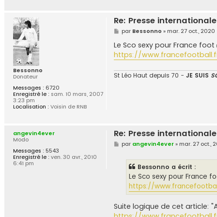
Re: Presse internationale
M
par
Bessonno
»
mar. 27 oct., 2020
e
s
Le Sco sexy pour France foot
s
https://www.francefootball.fr
a
g
e
Bessonno
St Léo Haut depuis 70 -
JE SUIS
S
Donateur
Messages :
6720
Enregistré le :
sam. 10 mars, 2007
3:23 pm
Localisation :
Voisin de RNB
Re: Presse internationale
angevin4ever
Modo
M
par
angevin4ever
»
mar. 27 oct., 
e
Messages :
5543
s
Enregistré le :
ven. 30 avr., 2010
s
6:41 pm
Bessonno a écrit :
a
g
Le Sco sexy pour France f
e
https://www.francefootball
Suite logique de cet article: "
https://www.francefootball.f