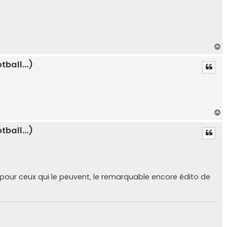
H
a
ball...)
u
t
H
a
ball...)
u
t
our pour ceux qui le peuvent, le remarquable encore édito de