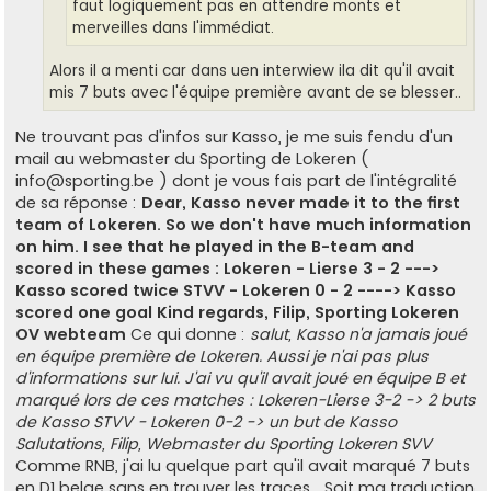
faut logiquement pas en attendre monts et
merveilles dans l'immédiat.
Alors il a menti car dans uen interwiew ila dit qu'il avait
mis 7 buts avec l'équipe première avant de se blesser..
Ne trouvant pas d'infos sur Kasso, je me suis fendu d'un
mail au webmaster du Sporting de Lokeren (
info@sporting.be
) dont je vous fais part de l'intégralité
de sa réponse :
Dear, Kasso never made it to the first
team of Lokeren. So we don't have much information
on him. I see that he played in the B-team and
scored in these games : Lokeren - Lierse 3 - 2 --->
Kasso scored twice STVV - Lokeren 0 - 2 ----> Kasso
scored one goal Kind regards, Filip, Sporting Lokeren
OV webteam
Ce qui donne :
salut, Kasso n'a jamais joué
en équipe première de Lokeren. Aussi je n'ai pas plus
d'informations sur lui. J'ai vu qu'il avait joué en équipe B et
marqué lors de ces matches : Lokeren-Lierse 3-2 -> 2 buts
de Kasso STVV - Lokeren 0-2 -> un but de Kasso
Salutations, Filip, Webmaster du Sporting Lokeren SVV
Comme RNB, j'ai lu quelque part qu'il avait marqué 7 buts
en D1 belge sans en trouver les traces... Soit ma traduction