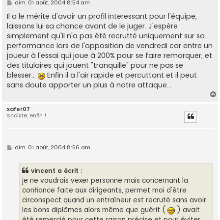
M
dim. 01 août, 2004 8:54 am
e
s
Il a le mérite d'avoir un profil interessant pour l'équipe,
s
laissons lui sa chance avant de le juger. J'espère
a
g
simplement qu'il n'a pas été recrutté uniquement sur sa
e
performance lors de l'opposition de vendredi car entre un
joueur à l'essai qui joue à 200% pour se faire remarquer, et
des titulaires qui jouent "tranquille" pour ne pas se
blesser...
Enfin il a l'air rapide et percuttant et il peut
sans doute apporter un plus à notre attaque...
xafer07
Scoïste, enfin !
t
M
dim. 01 août, 2004 8:56 am
e
s
s
vincent a écrit :
a
g
je ne voudrais vexer personne mais concernant la
e
confiance faite aux dirigeants, permet moi d'être
circonspect quand un entraîneur est recruté sans avoir
les bons diplômes alors même que guérit (
) avait
été remercié pour cette raison précise et pour éviter