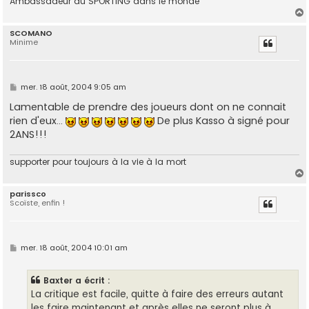
Ambassadeur du SPORTING dans le monde
SCOMANO
Minime
t
M
mer. 18 août, 2004 9:05 am
e
s
Lamentable de prendre des joueurs dont on ne connait
s
rien d'eux...
De plus Kasso à signé pour
a
g
2ANS!!!
e
supporter pour toujours à la vie à la mort
parissco
Scoïste, enfin !
t
M
mer. 18 août, 2004 10:01 am
e
s
s
Baxter a écrit :
a
g
La critique est facile, quitte à faire des erreurs autant
e
les faire maintenant et après elles ne seront plus à