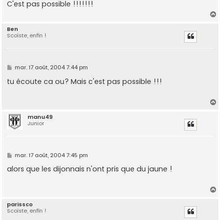
C'est pas possible !!!!!!!
a
g
e
Ben
Scoïste, enfin !
t
M
mar. 17 août, 2004 7:44 pm
e
s
tu écoute ca ou? Mais c'est pas possible !!!
s
a
g
e
manu49
Junior
t
M
mar. 17 août, 2004 7:45 pm
e
s
alors que les dijonnais n'ont pris que du jaune !
s
a
g
e
parissco
Scoïste, enfin !
t