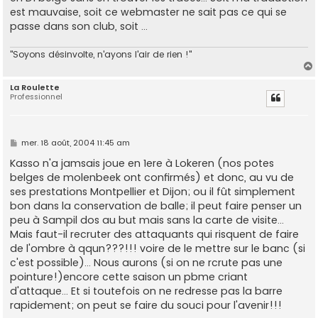
est mauvaise, soit ce webmaster ne sait pas ce qui se
passe dans son club, soit ...
"Soyons désinvolte, n'ayons l'air de rien !"
La Roulette
Professionnel
t
M
mer. 18 août, 2004 11:45 am
e
s
Kasso n'a jamsais joue en 1ere à Lokeren (nos potes
s
belges de molenbeek ont confirmés) et donc, au vu de
a
g
ses prestations Montpellier et Dijon; ou il fût simplement
e
bon dans la conservation de balle; il peut faire penser un
peu à Sampil dos au but mais sans la carte de visite...
Mais faut-il recruter des attaquants qui risquent de faire
de l'ombre à qqun???!!! voire de le mettre sur le banc (si
c'est possible)... Nous aurons (si on ne rcrute pas une
pointure!)encore cette saison un pbme criant
d'attaque... Et si toutefois on ne redresse pas la barre
rapidement; on peut se faire du souci pour l'avenir!!!