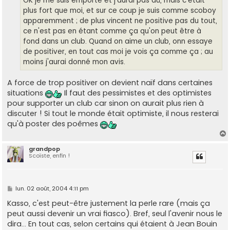
OK je me suis emporté et j'aurai pas dû, mais c'était
e
plus fort que moi, et sur ce coup je suis comme scoboy
apparemment ; de plus vincent ne positive pas du tout,
ce n'est pas en étant comme ça qu'on peut être à
fond dans un club. Quand on aime un club, onn essaye
de positiver, en tout cas moi je vois ça comme ça ; au
moins j'aurai donné mon avis.
A force de trop positiver on devient naïf dans certaines
situations
Il faut des pessimistes et des optimistes
pour supporter un club car sinon on aurait plus rien à
discuter ! Si tout le monde était optimiste, il nous resterai
qu'à poster des poêmes
grandpop
Scoïste, enfin !
t
M
lun. 02 août, 2004 4:11 pm
e
s
Kasso, c'est peut-être justement la perle rare (mais ça
s
peut aussi devenir un vrai fiasco). Bref, seul l'avenir nous le
a
g
dira... En tout cas, selon certains qui étaient à Jean Bouin
e