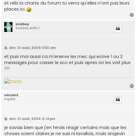
et relis la charte du forum tu verra qu'elles n'ont pas leurs
places ici.
scoboy
Scoïste, enfin !
t
M
dim. 01 août, 2004 11:50 am
e
s
et puis moi aussi ca m'enerve les mec qui ecrive 1 ou 2
s
messages pour casser le sco et puis apres on les voit plus
a
g
!!!
e
vincent
Pupille
t
M
dim. 01 août, 2004 12:14 pm
e
s
je savais bien que j'en ferais réagir certains mais que les
s
choses soient claires je ne suis ni lavallois, mais angevin
a