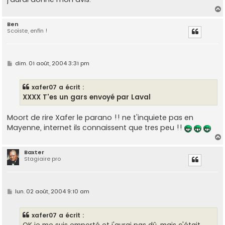
Ben
Scoïste, enfin !
t
M
dim. 01 août, 2004 3:31 pm
e
s
s
xafer07 a écrit :
a
g
XXXX
T'es un gars envoyé par Laval
e
Moort de rire Xafer le parano !! ne t'inquiete pas en
Mayenne, internet ils connaissent que tres peu !!
Baxter
Stagiaire pro
t
M
lun. 02 août, 2004 9:10 am
e
s
s
xafer07 a écrit :
a
g