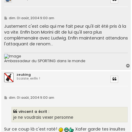
t
M
dim. 01 août, 2004 9:00 am
e
s
Justement c'est cela qui me fait peur qu'il ait été pris à la
s
va vite. Enfin bon Morini dit de lui qu'il sera plus
a
g
complémenaire avec Ludwig. Enfin maintenant attendons
e
l'attaquant de renom...
Ambassadeur du SPORTING dans le monde
zeuking
Scoïste, enfin !
t
M
dim. 01 août, 2004 9:00 am
e
s
s
vincent a écrit :
a
g
je ne voudrais vexer personne
e
Sur ce coup là c'est raté!
Xafer garde tes insultes