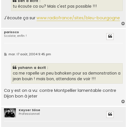
Ben a écrit :
a
g
tu écoute ca ou? Mais c'est pas possible !!!
e
J'écoute ça sur
www.radiofrance/sites/bleu-bourgogne
parissco
Scoïste, enfin !
t
M
mar. 17 août, 2004 9:45 pm
e
s
s
yohann a écrit :
a
g
ca me rapelle un peu bahoken pour sa demonstration a
e
jean bouin ! mais bon, attendons de voir !!!
Ca y est on a vu: contre Montpellier lamentable contre
Dijon bon à jeter
Keyser Söse
Professionnel
t