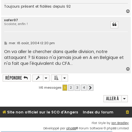
Toujours présent et fidèles depuis 92
xafer07
Scoïste, enfin !
t
M
mer. 18 août, 2004 12:20 pm
e
s
On va aller le chercher dans quelle division, notre
s
attaquant ? Si Kasso n'a jamais joué en A en Belgique et
a
g
n'a fait que l'équivalent du CFA...
e
Répondre
t
116 messages
1
2
3
4
Suivante
Aller à
Site non officiel sur le SCO d'Angers
Index du forum
Flat Style by
Ian Bradley
Développé par
phpBB
® Forum Software © phpBB Limited