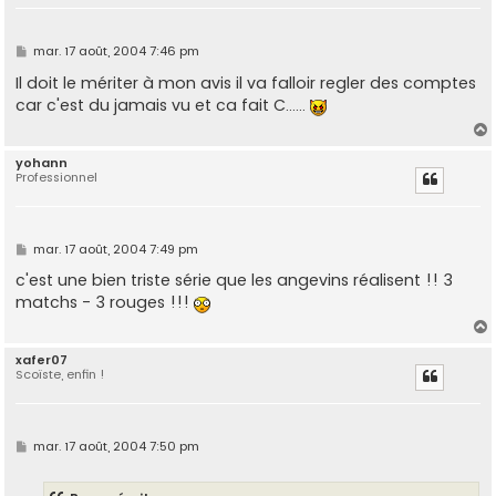
M
mar. 17 août, 2004 7:46 pm
e
s
Il doit le mériter à mon avis il va falloir regler des comptes
s
car c'est du jamais vu et ca fait C......
a
g
e
yohann
Professionnel
t
M
mar. 17 août, 2004 7:49 pm
e
s
c'est une bien triste série que les angevins réalisent !! 3
s
matchs - 3 rouges !!!
a
g
e
xafer07
Scoïste, enfin !
t
M
mar. 17 août, 2004 7:50 pm
e
s
s