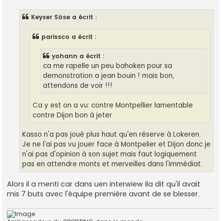
s
s
Keyser Söse a écrit :
a
g
e
parissco a écrit :
yohann a écrit :
ca me rapelle un peu bahoken pour sa
demonstration a jean bouin ! mais bon,
attendons de voir !!!
Ca y est on a vu: contre Montpellier lamentable
contre Dijon bon à jeter
Kasso n'a pas joué plus haut qu'en réserve à Lokeren.
Je ne l'ai pas vu jouer face à Montpelier et Dijon donc je
n'ai pas d'opinion à son sujet mais faut logiquement
pas en attendre monts et merveilles dans l'immédiat.
Alors il a menti car dans uen interwiew ila dit qu'il avait
mis 7 buts avec l'équipe première avant de se blesser..