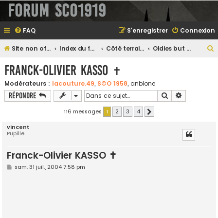
Forum SCO1919
FAQ
S’enregistrer
Connexion
Site non officiel sur le SCO d'Angers
Index du forum
Côté terrain...
Oldies but Goodies
e
Franck-Olivier KASSO ✝
Modérateurs :
lacouture.49
,
S©O 1958
,
anblone
Rechercher
Recherche 
Répondre
e
r
116 messages
1
2
3
4
Suivante
vincent
Pupille
e
Franck-Olivier KASSO ✝
r
M
sam. 31 juil., 2004 7:58 pm
e
s
s
a
g
e