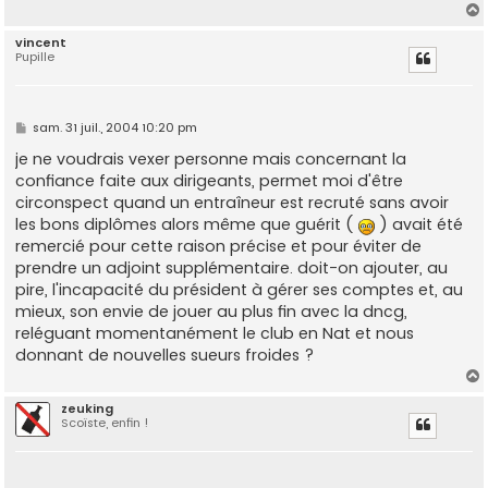
vincent
Pupille
t
M
sam. 31 juil., 2004 10:20 pm
e
s
je ne voudrais vexer personne mais concernant la
s
confiance faite aux dirigeants, permet moi d'être
a
g
circonspect quand un entraîneur est recruté sans avoir
e
les bons diplômes alors même que guérit (
) avait été
remercié pour cette raison précise et pour éviter de
prendre un adjoint supplémentaire. doit-on ajouter, au
pire, l'incapacité du président à gérer ses comptes et, au
mieux, son envie de jouer au plus fin avec la dncg,
reléguant momentanément le club en Nat et nous
donnant de nouvelles sueurs froides ?
zeuking
Scoïste, enfin !
t