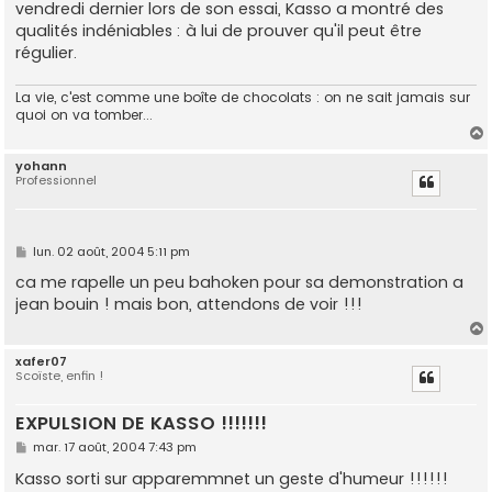
vendredi dernier lors de son essai, Kasso a montré des
qualités indéniables : à lui de prouver qu'il peut être
régulier.
La vie, c'est comme une boîte de chocolats : on ne sait jamais sur
quoi on va tomber...
yohann
Professionnel
t
M
lun. 02 août, 2004 5:11 pm
e
s
ca me rapelle un peu bahoken pour sa demonstration a
s
jean bouin ! mais bon, attendons de voir !!!
a
g
e
xafer07
Scoïste, enfin !
t
EXPULSION DE KASSO !!!!!!!
M
mar. 17 août, 2004 7:43 pm
e
s
Kasso sorti sur apparemmnet un geste d'humeur !!!!!!
s