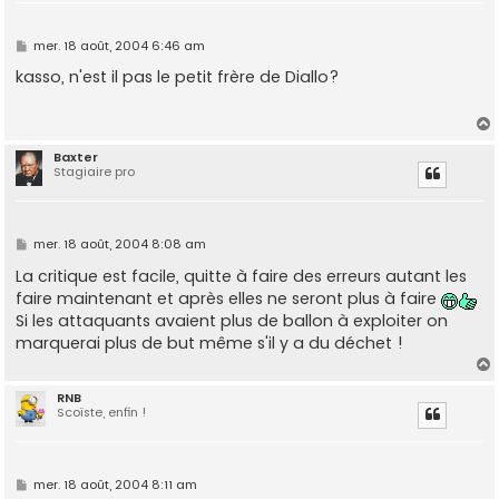
M
mer. 18 août, 2004 6:46 am
e
s
kasso, n'est il pas le petit frère de Diallo?
s
a
g
e
Baxter
Stagiaire pro
t
M
mer. 18 août, 2004 8:08 am
e
s
La critique est facile, quitte à faire des erreurs autant les
s
faire maintenant et après elles ne seront plus à faire
a
g
Si les attaquants avaient plus de ballon à exploiter on
e
marquerai plus de but même s'il y a du déchet !
RNB
Scoïste, enfin !
t
M
mer. 18 août, 2004 8:11 am
e