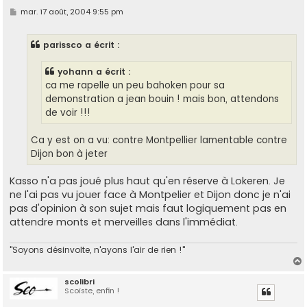
M
mar. 17 août, 2004 9:55 pm
e
s
s
parissco a écrit :
a
g
e
yohann a écrit :
ca me rapelle un peu bahoken pour sa
demonstration a jean bouin ! mais bon, attendons
de voir !!!
Ca y est on a vu: contre Montpellier lamentable contre
Dijon bon à jeter
Kasso n'a pas joué plus haut qu'en réserve à Lokeren. Je
ne l'ai pas vu jouer face à Montpelier et Dijon donc je n'ai
pas d'opinion à son sujet mais faut logiquement pas en
attendre monts et merveilles dans l'immédiat.
"Soyons désinvolte, n'ayons l'air de rien !"
scolibri
Scoïste, enfin !
t