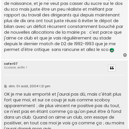
g
de naissance, et je ne veut pas casser du sucre sur le dos
e
du sco mais juste être un peu réaliste et méfiant par
rapport au travail des dirigeants qui depuis maintenant
plus de dix ans ont tout juste réussi à éviter le dépot de
bilan avec un déficit récurrent constamment bouché par
de nouvelles allocations de la mairie ps : c'est parce que
j'aime ce club et que je vais régulièrement au stade
depuis le dernier match de D2 de 1992-1993 que je me
permet d'être critique. sans rancune et allez le sco
xafer07
Scoïste, enfin !
t
M
dim. 01 août, 2004 1:21 pm
e
s
OK je me suis emporté et j'aurai pas dû, mais c'était plus
s
fort que moi, et sur ce coup je suis comme scoboy
a
g
apparemment ; de plus vincent ne positive pas du tout,
e
ce n'est pas en étant comme ça qu'on peut être à fond
dans un club. Quand on aime un club, onn essaye de
positiver, en tout cas moi je vois ça comme ça ; au moins
j'aurai donné mon avis.