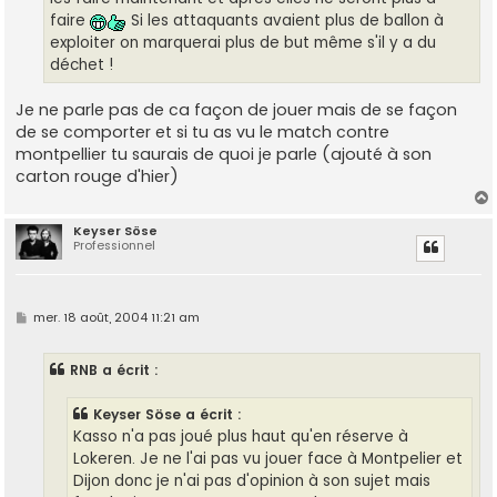
faire
Si les attaquants avaient plus de ballon à
exploiter on marquerai plus de but même s'il y a du
déchet !
Je ne parle pas de ca façon de jouer mais de se façon
de se comporter et si tu as vu le match contre
montpellier tu saurais de quoi je parle (ajouté à son
carton rouge d'hier)
Keyser Söse
Professionnel
t
M
mer. 18 août, 2004 11:21 am
e
s
s
RNB a écrit :
a
g
e
Keyser Söse a écrit :
Kasso n'a pas joué plus haut qu'en réserve à
Lokeren. Je ne l'ai pas vu jouer face à Montpelier et
Dijon donc je n'ai pas d'opinion à son sujet mais