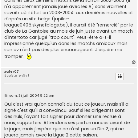
dans les deux derniers matchs de la saison 2002-2003 (il
n'a apparement jamais joué avec les A) sans vraiment
savoitr où il était en 2003-2004. aux dernières nouvelles et
d'après un site belge (jupiler-
league0405.skynetblogs.be), il aurait été "remercié" par le
club de La Gantoise au mois de juin juste avant un match
d'intertoto car jugé "trop court". Peut-être a-t-il
impressionné quelqu'un dans les matchs amicaux mais
son cv n'est pas des plus encourageant. J'espère me
tromper...
xafer07
Scoïste, enfin !
t
M
sam. 31 juil., 2004 8:22 pm
e
s
Oui c'est vrai qu'on connaît du tout ce joueur, mais s'il a
s
signé c'est qu'il a convaincu. Sauf si les dirigeants sont
a
g
des nuls, l'ayant fait signer pour donner une recrue à
e
nous, supporters. Attendons ses performances avant de
le juger, mais j'espère que ce n'est pas un Dia 2, qui ne
jouera jamais avec la Ligue 2 cette saison.