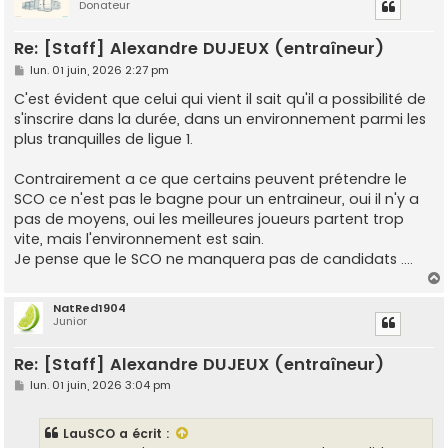
Donateur
t
Re: [Staff] Alexandre DUJEUX (entraîneur)
M
lun. 01 juin, 2026 2:27 pm
e
s
C'est évident que celui qui vient il sait qu'il a possibilité de
s
s'inscrire dans la durée, dans un environnement parmi les
a
g
plus tranquilles de ligue 1.
e
Contrairement a ce que certains peuvent prétendre le
SCO ce n'est pas le bagne pour un entraineur, oui il n'y a
pas de moyens, oui les meilleures joueurs partent trop
vite, mais l'environnement est sain.
Je pense que le SCO ne manquera pas de candidats ....
NatRed1904
Junior
t
Re: [Staff] Alexandre DUJEUX (entraîneur)
M
lun. 01 juin, 2026 3:04 pm
e
s
s
LauSCO
a écrit :
a