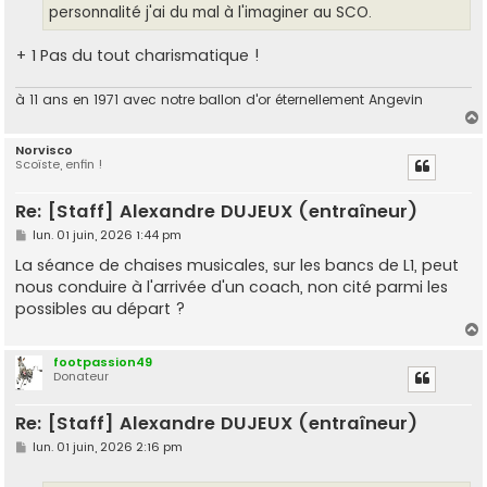
e
personnalité j'ai du mal à l'imaginer au SCO.
+ 1 Pas du tout charismatique !
à 11 ans en 1971 avec notre ballon d'or éternellement Angevin
Norvisco
Scoïste, enfin !
t
Re: [Staff] Alexandre DUJEUX (entraîneur)
M
lun. 01 juin, 2026 1:44 pm
e
s
La séance de chaises musicales, sur les bancs de L1, peut
s
nous conduire à l'arrivée d'un coach, non cité parmi les
a
g
possibles au départ ?
e
footpassion49
Donateur
t
Re: [Staff] Alexandre DUJEUX (entraîneur)
M
lun. 01 juin, 2026 2:16 pm
e
s