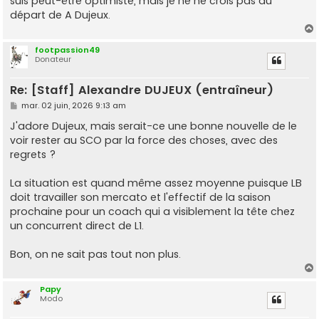
suis peut-être optimiste, mais je ne ne crois pas au
départ de A Dujeux.
footpassion49
Donateur
t
Re: [Staff] Alexandre DUJEUX (entraîneur)
M
mar. 02 juin, 2026 9:13 am
e
s
J'adore Dujeux, mais serait-ce une bonne nouvelle de le
s
voir rester au SCO par la force des choses, avec des
a
g
regrets ?
e
La situation est quand même assez moyenne puisque LB
doit travailler son mercato et l'effectif de la saison
prochaine pour un coach qui a visiblement la tête chez
un concurrent direct de L1.
Bon, on ne sait pas tout non plus.
Papy
Modo
t