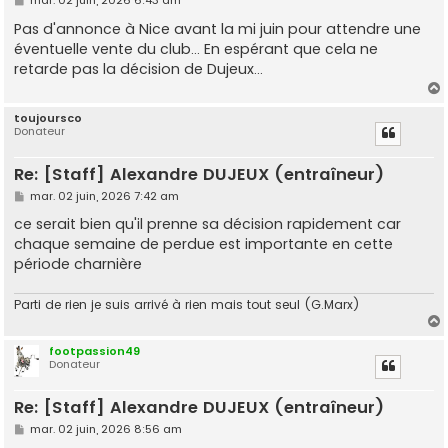
mar. 02 juin, 2026 6:43 am
e
s
Pas d'annonce à Nice avant la mi juin pour attendre une
s
éventuelle vente du club... En espérant que cela ne
a
g
retarde pas la décision de Dujeux...
e
toujoursco
Donateur
t
Re: [Staff] Alexandre DUJEUX (entraîneur)
M
mar. 02 juin, 2026 7:42 am
e
s
ce serait bien qu'il prenne sa décision rapidement car
s
chaque semaine de perdue est importante en cette
a
g
période charnière
e
Parti de rien je suis arrivé à rien mais tout seul (G.Marx)
footpassion49
Donateur
t
Re: [Staff] Alexandre DUJEUX (entraîneur)
M
mar. 02 juin, 2026 8:56 am
e