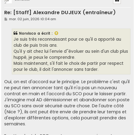
t
Re: [Staff] Alexandre DUJEUX (entraîneur)
M
mar. 02 juin, 2026 10:04 am
e
s
s
Norvisco
a écrit :
a
g
Je suis très reconnaissant pour ce qu'il a apporté au
e
club de puis trois ans.
Qu'il y ait chez lui l'envie d''évoluer au sein d'un club plus
huppé, je peux le comprendre.
Mais maintenant, s'il fait le choix de partir par respect
pour le club, il doit l'annoncer sans tarder.
Oui, on est d'accord sur le principe. Le problème c'est qu'il
ne peut rien annoncer tant qu'il n'a pas un nouveau
contrat en main et l'accord du SCO pour le laisser partir.
J'imagine mal AD démissionner et abandonner son poste
au SCO sans avoir sécurisé autre chose. De l'autre côté
(Nice ?), ils ont peut être envie de prendre leur temps et
d'explorer différentes options, cela pourrait prendre des
semaines.