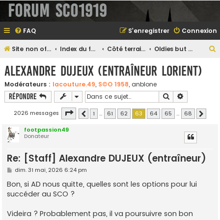
Forum SCO1919
FAQ
S’enregistrer
Connexion
Site non officiel sur le SCO d'Angers
Index du forum
Côté terrain...
Oldies but Goodies
e
Alexandre DUJEUX (entraîneur Lorient)
Modérateurs :
lacouture.49
,
S©O 1958
,
anblone
Rechercher
Recherche 
Répondre
e
r
Page
63
sur
68
2026 messages
1
…
61
62
63
64
65
…
68
Précédente
Suivan
footpassion49
Donateur
e
Re: [Staff] Alexandre DUJEUX (entraîneur)
r
M
dim. 31 mai, 2026 6:24 pm
e
s
Bon, si AD nous quitte, quelles sont les options pour lui
s
succéder au SCO ?
a
g
e
Videira ? Probablement pas, il va poursuivre son bon