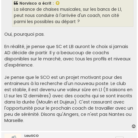
s
Norvisco
a écrit :
a
g
La séance de chaises musicales, sur les bancs de L1,
e
peut nous conduire à l'arrivée d'un coach, non cité
parmi les possibles au départ ?
Oui, pourquoi pas.
En réalité, je pense que SC et LB auront le choix si jamais
AD décide de partir. Il y a beaucoup de coachs
disponibles sur le marché, avec tous les profils et niveaux
d'expérience.
Je pense que le SCO est un projet motivant pour des
entraineurs à la recherche d'un nouveau poste. Le club
est stable, il est devenu une valeur sûre en L1 (11 saisons en
L1 sur les 12 dernières) avec des coachs qui se sont inscrits
dans la durée (Moulin et Dujeux). C'est rassurant avec
l'opportunité pour le prochain coach de travailler avec un
peu de sérénité. Disons qu'Angers, ce n'est pas Nantes ou
Marseille.
LauSCO