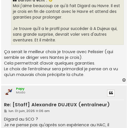
barton
a écrit :
a
g
Moi j'aime beaucoup ce qu'à fait Digard au Havre. Il est
e
je crois en fin de contrat avec le Havre et attend des
garanties pour prolonger.
Je trouve qu'il a le profil pour succéder à A Dujeux qui,
sans grande surprise, devrait voler vers d'autres
aventures. Et il mérite.
Ça serait le meilleur choix je trouve avec Pelissier (qui
semble se diriger vers Nantes je crois).
Cela permettrait d’avoir quelques garanties.
Le choix de l’entraîneur sera primordial je pense on a vu
qu’un mauvais choix précipite la chute.
Papy
Modo
t
Re: [Staff] Alexandre DUJEUX (entraîneur)
M
lun. 01 juin, 2026 11:06 am
e
s
Digard au SCO ?
s
Je ne pense pas qu'après son expérience au HAC, il
a