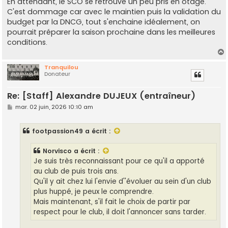
En attendant, le SCO se retrouve un peu pris en otage.
C'est dommage car avec le maintien puis la validation du
budget par la DNCG, tout s'enchaine idéalement, on
pourrait préparer la saison prochaine dans les meilleures
conditions.
Tranquilou
Donateur
t
Re: [Staff] Alexandre DUJEUX (entraîneur)
M
mar. 02 juin, 2026 10:10 am
e
s
s
footpassion49
a écrit :
a
g
e
Norvisco
a écrit :
Je suis très reconnaissant pour ce qu'il a apporté
au club de puis trois ans.
Qu'il y ait chez lui l'envie d''évoluer au sein d'un club
plus huppé, je peux le comprendre.
Mais maintenant, s'il fait le choix de partir par
respect pour le club, il doit l'annoncer sans tarder.