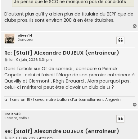
g
Je pense que le SCO ne manquera pas de candidats ....
e
D'autant plus qu'il y a bien plus de titulaire du BEPF que de
clubs pros. Ils sont environ 200 à en être titulaires.
oliver14
Donateur
t
Re: [Staff] Alexandre DUJEUX (entraîneur)
M
lun. 01 juin, 2026 3:31 pm
e
s
Dans l'article sur Of de samedi , consacré à Pierrick
s
Capelle , celui ci faisait l'éloge de son premier entraineur à
a
g
Quevilly et Clermont , Régis Brouard . Alors pourquoi pas ,
e
celui-ci mériterai peut être d'avoir un club de L1 ?
à 11 ans en 1971 avec notre ballon d'or éternellement Angevin
Breizh49
Scoïste, enfin !
t
Re: [Staff] Alexandre DUJEUX (entraîneur)
M
lun. 01 juin, 2026 4:23 pm