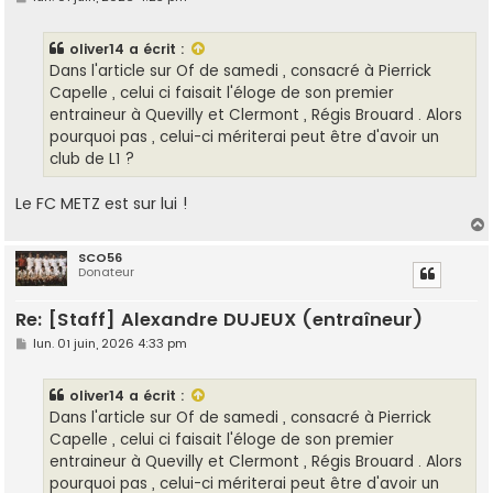
e
s
s
oliver14
a écrit :
a
g
Dans l'article sur Of de samedi , consacré à Pierrick
e
Capelle , celui ci faisait l'éloge de son premier
entraineur à Quevilly et Clermont , Régis Brouard . Alors
pourquoi pas , celui-ci mériterai peut être d'avoir un
club de L1 ?
Le FC METZ est sur lui !
SCO56
Donateur
t
Re: [Staff] Alexandre DUJEUX (entraîneur)
M
lun. 01 juin, 2026 4:33 pm
e
s
s
oliver14
a écrit :
a
g
Dans l'article sur Of de samedi , consacré à Pierrick
e
Capelle , celui ci faisait l'éloge de son premier
entraineur à Quevilly et Clermont , Régis Brouard . Alors
pourquoi pas , celui-ci mériterai peut être d'avoir un