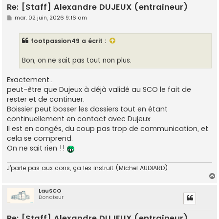
Re: [Staff] Alexandre DUJEUX (entraîneur)
M
mar. 02 juin, 2026 9:16 am
e
s
s
footpassion49
a écrit :
a
g
e
Bon, on ne sait pas tout non plus.
Exactement...
peut-être que Dujeux à déjà validé au SCO le fait de
rester et de continuer.
Boissier peut bosser les dossiers tout en étant
continuellement en contact avec Dujeux...
Il est en congés, du coup pas trop de communication, et
cela se comprend.
On ne sait rien !!
J’parle pas aux cons, ça les instruit (Michel AUDIARD)
LauSCO
Donateur
t
Re: [Staff] Alexandre DUJEUX (entraîneur)