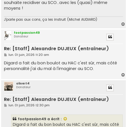
g
souhaite recidiver au SCO...avec les (quasi) même
e
moyens !
J’parle pas aux cons, ça les instruit (Michel AUDIARD)
footpassion49
Donateur
t
Re: [Staff] Alexandre DUJEUX (entraîneur)
M
lun. 01 juin, 2026 11:20 am
e
s
Digard a fait du bon boulot au HAC c'est sûr, mais côté
s
personnalité j'ai du mal à l'imaginer au SCO.
a
g
e
oliver14
Donateur
t
Re: [Staff] Alexandre DUJEUX (entraîneur)
M
lun. 01 juin, 2026 12:30 pm
e
s
s
footpassion49
a écrit :
a
g
Digard a fait du bon boulot au HAC c'est sûr, mais côté