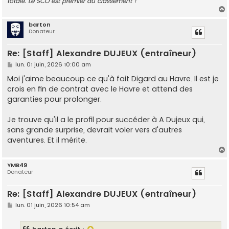
totale. Le SCO est premier au classement !
barton
Donateur
t
Re: [Staff] Alexandre DUJEUX (entraîneur)
M
lun. 01 juin, 2026 10:00 am
e
s
Moi j'aime beaucoup ce qu'à fait Digard au Havre. Il est je
s
crois en fin de contrat avec le Havre et attend des
a
g
garanties pour prolonger.
e
Je trouve qu'il a le profil pour succéder à A Dujeux qui,
sans grande surprise, devrait voler vers d'autres
aventures. Et il mérite.
YMB49
Donateur
t
Re: [Staff] Alexandre DUJEUX (entraîneur)
M
lun. 01 juin, 2026 10:54 am
e
s
s