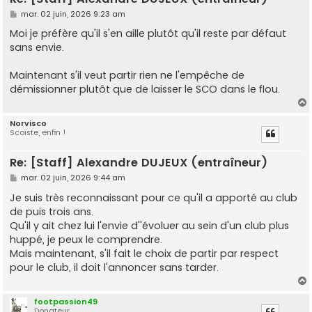
M
mar. 02 juin, 2026 9:23 am
e
s
Moi je préfère qu'il s'en aille plutôt qu'il reste par défaut
s
sans envie.
a
g
e
Maintenant s'il veut partir rien ne l'empêche de
démissionner plutôt que de laisser le SCO dans le flou.
Norvisco
Scoïste, enfin !
t
Re: [Staff] Alexandre DUJEUX (entraîneur)
M
mar. 02 juin, 2026 9:44 am
e
s
Je suis très reconnaissant pour ce qu'il a apporté au club
s
de puis trois ans.
a
g
Qu'il y ait chez lui l'envie d''évoluer au sein d'un club plus
e
huppé, je peux le comprendre.
Mais maintenant, s'il fait le choix de partir par respect
pour le club, il doit l'annoncer sans tarder.
footpassion49
Donateur