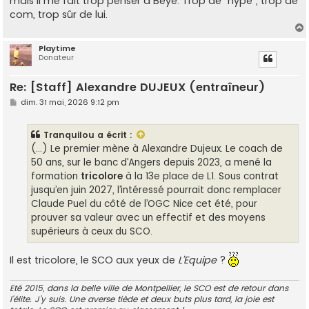
mais il me fait trop penser à Beye. Trop de "hype", trop de
a
g
com, trop sûr de lui.
e
Playtime
Donateur
t
Re: [Staff] Alexandre DUJEUX (entraîneur)
M
dim. 31 mai, 2026 9:12 pm
e
s
s
Tranquilou
a écrit :
a
g
(…) Le premier mène à Alexandre Dujeux. Le coach de
e
50 ans, sur le banc d’Angers depuis 2023, a mené la
formation
tricolore
à la 13e place de L1. Sous contrat
jusqu’en juin 2027, l’intéressé pourrait donc remplacer
Claude Puel du côté de l’OGC Nice cet été, pour
prouver sa valeur avec un effectif et des moyens
supérieurs à ceux du SCO.
Il est tricolore, le SCO aux yeux de
L’Equipe
?
Eté 2015, dans la belle ville de Montpellier, le SCO est de retour dans
l'élite. J'y suis. Une averse tiède et deux buts plus tard, la joie est