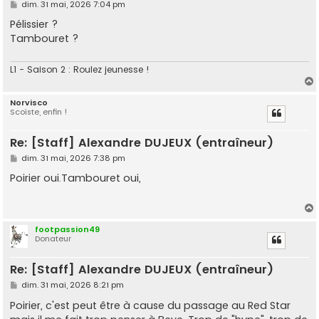
M
dim. 31 mai, 2026 7:04 pm
e
s
Pélissier ?
s
Tambouret ?
a
g
e
L1 - Saison 2 : Roulez jeunesse !
Norvisco
Scoïste, enfin !
t
Re: [Staff] Alexandre DUJEUX (entraîneur)
M
dim. 31 mai, 2026 7:38 pm
e
s
Poirier oui.Tambouret oui,
s
a
g
e
footpassion49
Donateur
t
Re: [Staff] Alexandre DUJEUX (entraîneur)
M
dim. 31 mai, 2026 8:21 pm
e
s
Poirier, c'est peut être à cause du passage au Red Star
s