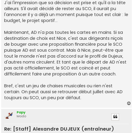
s
J'ai l'impression que sa décision est prise et qu'il a la tête
s
ailleurs. S'il avait décidé de rester au SCO, il aurait pu
a
g
l'annoncer il y a déjà un moment puisque tout est clair : le
e
budget, le projet sportif...
Maintenant, AD n'a pas toutes les cartes en mains. Si sa
destination de choix est Nice, c'est aux dirigeants niçois
de bouger avec une proposition financière pour le SCO
puisque AD est sous contrat. Mais à Nice, peut-être que
tout le monde n'est pas d'accord sur le profil de Dujeux,
d'autres noms circulent. Et tant que le départ de AD n'est
pas acté officiellement, le SCO est coincé et peut
difficilement faire une proposition à un autre coach.
Bref, c'est un jeu de chaises musicales ou rien n'est
certain. On peut aussi se retrouver début juillet avec AD
toujours au SCO, un peu par défaut.
Papy
Modo
t
Re: [Staff] Alexandre DUJEUX (entraîneur)