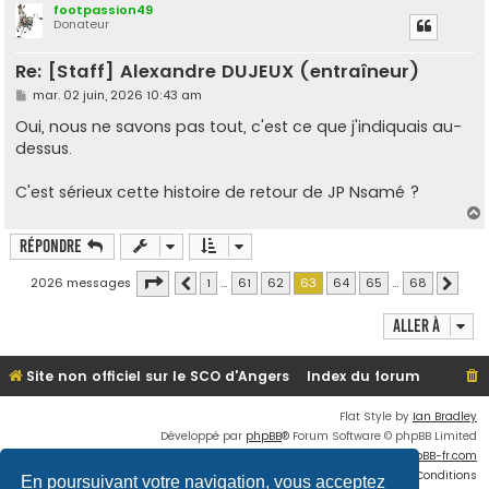
footpassion49
Donateur
t
Re: [Staff] Alexandre DUJEUX (entraîneur)
M
mar. 02 juin, 2026 10:43 am
e
s
Oui, nous ne savons pas tout, c'est ce que j'indiquais au-
s
dessus.
a
g
e
C'est sérieux cette histoire de retour de JP Nsamé ?
Répondre
t
Page
63
sur
68
2026 messages
1
…
61
62
63
64
65
…
68
Précédente
Suivan
Aller à
Site non officiel sur le SCO d'Angers
Index du forum
Flat Style by
Ian Bradley
Développé par
phpBB
® Forum Software © phpBB Limited
Traduit par
phpBB-fr.com
Confidentialité
|
Conditions
En poursuivant votre navigation, vous acceptez