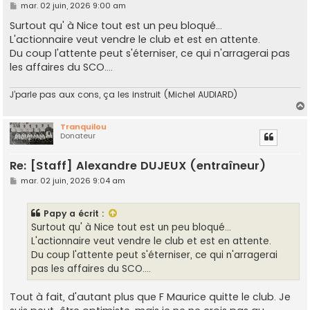
M
mar. 02 juin, 2026 9:00 am
e
s
Surtout qu' à Nice tout est un peu bloqué...
s
L'actionnaire veut vendre le club et est en attente.
a
g
Du coup l'attente peut s'éterniser, ce qui n'arragerai pas
e
les affaires du SCO....
J’parle pas aux cons, ça les instruit (Michel AUDIARD)
Tranquilou
Donateur
t
Re: [Staff] Alexandre DUJEUX (entraîneur)
M
mar. 02 juin, 2026 9:04 am
e
s
s
Papy
a écrit :
a
g
Surtout qu' à Nice tout est un peu bloqué...
e
L'actionnaire veut vendre le club et est en attente.
Du coup l'attente peut s'éterniser, ce qui n'arragerai
pas les affaires du SCO....
Tout à fait, d'autant plus que F Maurice quitte le club. Je