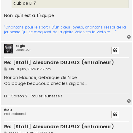
club de L1 ?
Non, qu'il est à. L'Equipe
"Chantons pour le sport ! D'un cœur joyeux, chantons l’essor de la
jeunesse Qui se moquant de la gloire Vole vers la victoire......"
regis
Donateur
t
Re: [Staff] Alexandre DUJEUX (entraîneur)
M
lun. 01 juin, 2026 8:32 pm
e
s
Florian Maurice, débarqué de Nice !
s
Ca bouge beaucoup chez les aiglons...
a
g
e
L1 - Saison 2 : Roulez jeunesse !
filou
Professionnel
t
Re: [Staff] Alexandre DUJEUX (entraîneur)
M