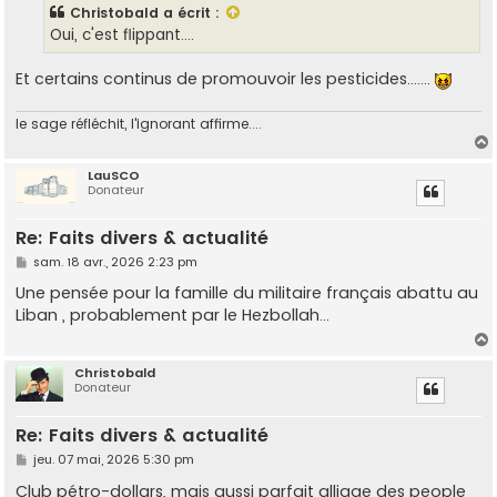
s
Christobald
a écrit :
a
g
Oui, c'est flippant....
e
Et certains continus de promouvoir les pesticides.......
le sage réfléchit, l'ignorant affirme....
LauSCO
Donateur
t
Re: Faits divers & actualité
M
sam. 18 avr., 2026 2:23 pm
e
s
Une pensée pour la famille du militaire français abattu au
s
Liban , probablement par le Hezbollah...
a
g
e
Christobald
Donateur
t
Re: Faits divers & actualité
M
jeu. 07 mai, 2026 5:30 pm
e
s
Club pétro-dollars, mais aussi parfait alliage des people