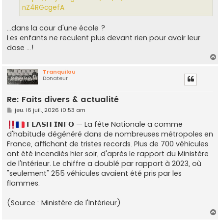
e
nZ4RGcgefA
...dans la cour d'une école ?
Les enfants ne reculent plus devant rien pour avoir leur
dose ...!
Tranquilou
Donateur
t
Re: Faits divers & actualité
M
jeu. 16 juil., 2026 10:53 am
e
s
𝗙𝗟𝗔𝗦𝗛 𝗜𝗡𝗙𝗢 — La fête Nationale a comme
s
d'habitude dégénéré dans de nombreuses métropoles en
a
g
France, affichant de tristes records. Plus de 700 véhicules
e
ont été incendiés hier soir, d'après le rapport du Ministère
de l'Intérieur. Le chiffre a doublé par rapport à 2023, où
"seulement" 255 véhicules avaient été pris par les
flammes.
(Source : Ministère de l'Intérieur)