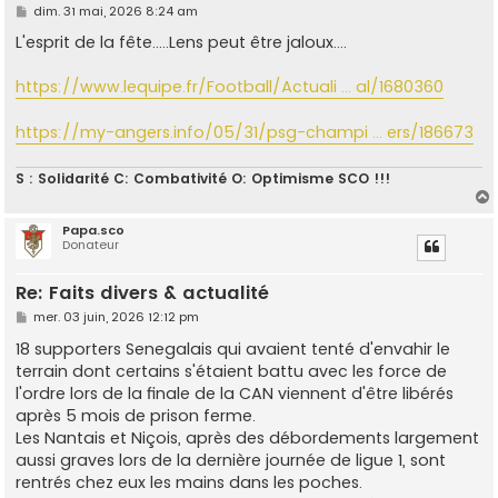
M
dim. 31 mai, 2026 8:24 am
e
s
L'esprit de la fête.....Lens peut être jaloux....
s
a
g
https://www.lequipe.fr/Football/Actuali ... al/1680360
e
https://my-angers.info/05/31/psg-champi ... ers/186673
S : Solidarité C: Combativité O: Optimisme SCO !!!
Papa.sco
Donateur
t
Re: Faits divers & actualité
M
mer. 03 juin, 2026 12:12 pm
e
s
18 supporters Senegalais qui avaient tenté d'envahir le
s
terrain dont certains s'étaient battu avec les force de
a
g
l'ordre lors de la finale de la CAN viennent d'être libérés
e
après 5 mois de prison ferme.
Les Nantais et Niçois, après des débordements largement
aussi graves lors de la dernière journée de ligue 1, sont
rentrés chez eux les mains dans les poches.