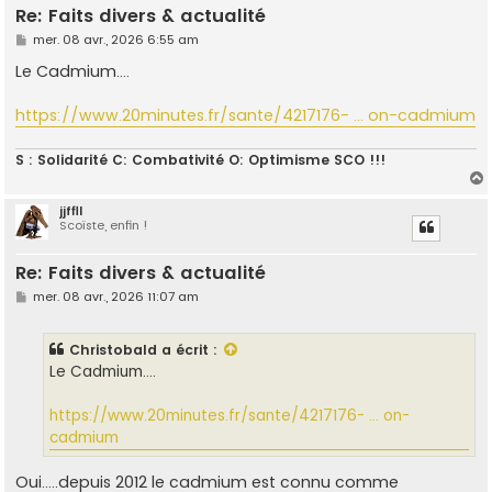
Re: Faits divers & actualité
M
mer. 08 avr., 2026 6:55 am
e
s
Le Cadmium....
s
a
g
https://www.20minutes.fr/sante/4217176- ... on-cadmium
e
S : Solidarité C: Combativité O: Optimisme SCO !!!
jjffll
Scoïste, enfin !
t
Re: Faits divers & actualité
M
mer. 08 avr., 2026 11:07 am
e
s
s
Christobald
a écrit :
a
g
Le Cadmium....
e
https://www.20minutes.fr/sante/4217176- ... on-
cadmium
Oui.....depuis 2012 le cadmium est connu comme