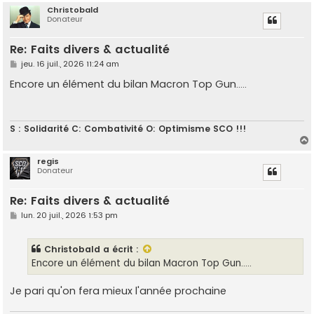
Christobald
Donateur
t
Re: Faits divers & actualité
M
jeu. 16 juil., 2026 11:24 am
e
s
Encore un élément du bilan Macron Top Gun.....
s
a
g
e
S : Solidarité C: Combativité O: Optimisme SCO !!!
regis
Donateur
t
Re: Faits divers & actualité
M
lun. 20 juil., 2026 1:53 pm
e
s
s
Christobald
a écrit :
a
g
Encore un élément du bilan Macron Top Gun.....
e
Je pari qu'on fera mieux l'année prochaine