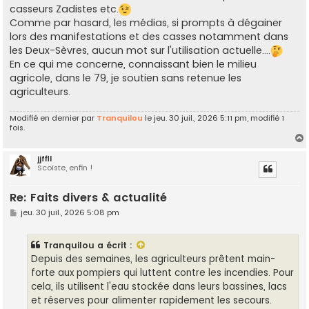
casseurs Zadistes etc.
Comme par hasard, les médias, si prompts à dégainer
lors des manifestations et des casses notamment dans
les Deux-Sèvres, aucun mot sur l'utilisation actuelle....
En ce qui me concerne, connaissant bien le milieu
agricole, dans le 79, je soutien sans retenue les
agriculteurs.
Modifié en dernier par
Tranquilou
le jeu. 30 juil., 2026 5:11 pm, modifié 1
fois.
jjffll
Scoïste, enfin !
t
Re: Faits divers & actualité
M
jeu. 30 juil., 2026 5:08 pm
e
s
s
Tranquilou
a écrit :
a
g
Depuis des semaines, les agriculteurs prêtent main-
e
forte aux pompiers qui luttent contre les incendies. Pour
cela, ils utilisent l'eau stockée dans leurs bassines, lacs
et réserves pour alimenter rapidement les secours.