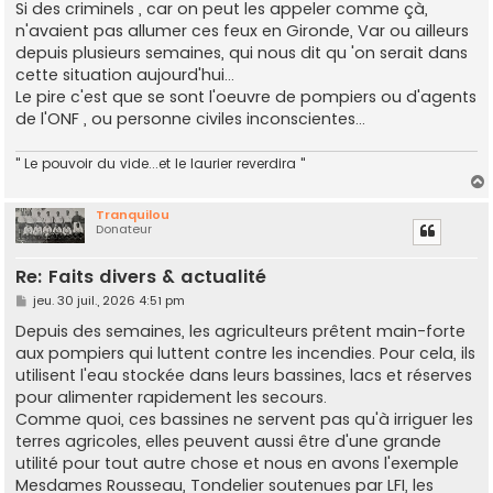
Si des criminels , car on peut les appeler comme çà,
n'avaient pas allumer ces feux en Gironde, Var ou ailleurs
depuis plusieurs semaines, qui nous dit qu 'on serait dans
cette situation aujourd'hui...
Le pire c'est que se sont l'oeuvre de pompiers ou d'agents
de l'ONF , ou personne civiles inconscientes...
" Le pouvoir du vide...et le laurier reverdira "
Tranquilou
Donateur
t
Re: Faits divers & actualité
M
jeu. 30 juil., 2026 4:51 pm
e
s
Depuis des semaines, les agriculteurs prêtent main-forte
s
aux pompiers qui luttent contre les incendies. Pour cela, ils
a
g
utilisent l'eau stockée dans leurs bassines, lacs et réserves
e
pour alimenter rapidement les secours.
Comme quoi, ces bassines ne servent pas qu'à irriguer les
terres agricoles, elles peuvent aussi être d'une grande
utilité pour tout autre chose et nous en avons l'exemple
Mesdames Rousseau, Tondelier soutenues par LFI, les