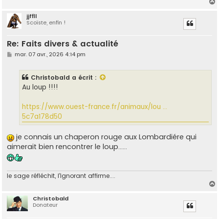
jjffll
Scoïste, enfin !
t
Re: Faits divers & actualité
M
mar. 07 avr., 2026 4:14 pm
e
s
s
Christobald
a écrit :
a
g
Au loup !!!!
e
https://www.ouest-france.fr/animaux/lou ...
5c7a178d50
je connais un chaperon rouge aux Lombardiére qui
aimerait bien rencontrer le loup......
le sage réfléchit, l'ignorant affirme....
Christobald
Donateur
t