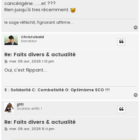
cancérigène.........et ???
Rien jusqu'à tres récemment.
le sage réfléchit, l'ignorant affirme....
Christobald
Donateur
t
Re: Faits divers & actualité
M
mer. 08 avr., 2026 1:13 pm
e
s
Oui, c'est flippant....
s
a
g
e
S : Solidarité C: Combativité O: Optimisme SCO !!!
jjffll
Scoïste, enfin !
t
Re: Faits divers & actualité
M
mer. 08 avr., 2026 8:11 pm
e
s