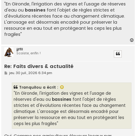
s
"En Gironde, l'irrigation des vignes et l'usage de réserves
s
d'eau ou
bassines
font l'objet de règles strictes et
a
g
d'évolutions récentes face au changement climatique.
e
L'arrosage est désormais encadré pour préserver la
ressource en eau tout en protégeant les ceps les plus
fragiles"
jjffll
Scoïste, enfin !
t
Re: Faits divers & actualité
M
jeu. 30 juil., 2026 6:34 pm
e
s
s
Tranquilou
a écrit :
a
g
"En Gironde, l'irrigation des vignes et l'usage de
e
réserves d'eau ou
bassines
font l'objet de règles
strictes et d'évolutions récentes face au changement
climatique. L'arrosage est désormais encadré pour
préserver la ressource en eau tout en protégeant les
ceps les plus fragiles"
Oui. Comme nos agriculteurs éleveurs locaux par