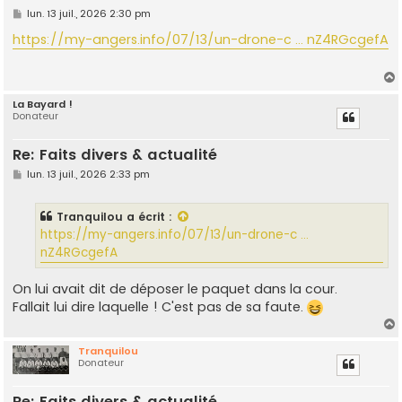
M
lun. 13 juil., 2026 2:30 pm
e
s
https://my-angers.info/07/13/un-drone-c ... nZ4RGcgefA
s
a
g
e
La Bayard !
Donateur
t
Re: Faits divers & actualité
M
lun. 13 juil., 2026 2:33 pm
e
s
s
Tranquilou
a écrit :
a
g
https://my-angers.info/07/13/un-drone-c ...
e
nZ4RGcgefA
On lui avait dit de déposer le paquet dans la cour.
Fallait lui dire laquelle ! C'est pas de sa faute.
Tranquilou
Donateur
t
Re: Faits divers & actualité