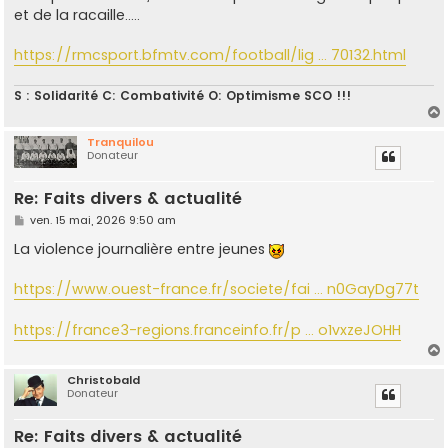
s
et de la racaille.....
a
g
e
https://rmcsport.bfmtv.com/football/lig ... 70132.html
S : Solidarité C: Combativité O: Optimisme SCO !!!
Tranquilou
Donateur
t
Re: Faits divers & actualité
M
ven. 15 mai, 2026 9:50 am
e
s
La violence journalière entre jeunes
s
a
g
https://www.ouest-france.fr/societe/fai ... n0GayDg77t
e
https://france3-regions.franceinfo.fr/p ... o1vxzeJOHH
Christobald
Donateur
t
Re: Faits divers & actualité