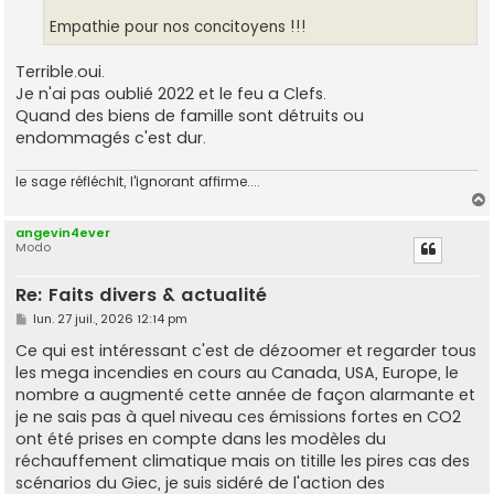
Empathie pour nos concitoyens !!!
Terrible.oui.
Je n'ai pas oublié 2022 et le feu a Clefs.
Quand des biens de famille sont détruits ou
endommagés c'est dur.
le sage réfléchit, l'ignorant affirme....
angevin4ever
Modo
t
Re: Faits divers & actualité
M
lun. 27 juil., 2026 12:14 pm
e
s
Ce qui est intéressant c'est de dézoomer et regarder tous
s
les mega incendies en cours au Canada, USA, Europe, le
a
g
nombre a augmenté cette année de façon alarmante et
e
je ne sais pas à quel niveau ces émissions fortes en CO2
ont été prises en compte dans les modèles du
réchauffement climatique mais on titille les pires cas des
scénarios du Giec, je suis sidéré de l'action des