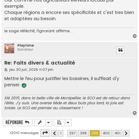
exemple.
Chaque régions a encore ses spécificités et c'est tres bien
et adaptées au besoin.
le sage réfléchit, l'ignorant affirme....
Playtime
Donateur
t
Re: Faits divers & actualité
M
jeu. 30 juil., 2026 11:07 pm
e
s
Mettre le feu pour justifier les bassines, il suffisait d'y
s
penser.
a
g
e
Eté 2015, dans la belle ville de Montpellier, le SCO est de retour dans
l'élite. J'y suis. Une averse tiède et deux buts plus tard, la joie est
totale. Le SCO est premier au classement !
Répondre
t
Page
399
sur
401
12010 messages
1
…
397
398
399
400
401
Précédente
Suivant