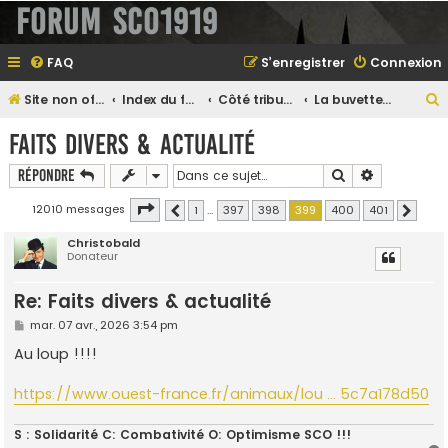
Forum SCO1919
FAQ
S’enregistrer
Connexion
Site non officiel sur le SCO d'Angers
Index du forum
Côté tribune...
La buvette du Sporting
e
Faits divers & actualité
Rechercher
Recherche 
Répondre
e
Page
399
sur
401
12010 messages
1
…
397
398
399
400
401
Précédente
Suivant
r
Christobald
Donateur
Re: Faits divers & actualité
e
M
mar. 07 avr., 2026 3:54 pm
r
e
s
Au loup !!!!
s
a
g
https://www.ouest-france.fr/animaux/lou ... 5c7a178d50
e
S : Solidarité C: Combativité O: Optimisme SCO !!!