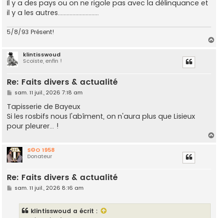
Il y a des pays ou on ne rigole pas avec la délinquance et
il y a les autres............................
5/8/93 Présent!
klintisswoud
Scoïste, enfin !
t
Re: Faits divers & actualité
M
sam. 11 juil., 2026 7:18 am
e
s
Tapisserie de Bayeux
s
Si les rosbifs nous l'abîment, on n'aura plus que Lisieux
a
g
pour pleurer... !
e
S©O 1958
Donateur
t
Re: Faits divers & actualité
M
sam. 11 juil., 2026 8:16 am
e
s
s
klintisswoud
a écrit :
a