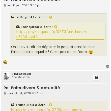
M
lun. 13 juil., 2026 3:50 pm
e
s
s
La Bayard !
a écrit :
a
g
e
Tranquilou
a écrit :
https://my-angers.info/07/13/un-drone-c ...
nZ4RGcgefA
On lui avait dit de déposer le paquet dans la cour.
Fallait lui dire laquelle ! C'est pas de sa faute.
klintisswoud
Scoïste, enfin !
t
Re: Faits divers & actualité
M
mar. 14 juil., 2026 11:57 am
e
s
s
Tranquilou
a écrit :
a
g
https://my-angers.info/07/13/un-drone-c ...