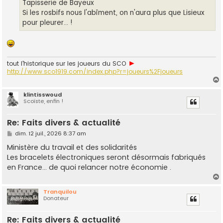
g
Tapisserie de Bayeux
e
Si les rosbifs nous l'abîment, on n'aura plus que Lisieux
pour pleurer... !
►
tout l'historique sur les joueurs du SCO
http://www.sco1919.com/index.php?r=joueurs%2Fjoueurs
klintisswoud
Scoïste, enfin !
t
Re: Faits divers & actualité
M
dim. 12 juil., 2026 8:37 am
e
s
Ministère du travail et des solidarités
s
Les bracelets électroniques seront désormais fabriqués
a
g
en France... de quoi relancer notre économie .
e
Tranquilou
Donateur
t
Re: Faits divers & actualité