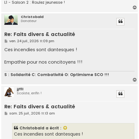
L1 - Saison 2 : Roulez jeunesse !
Christobald
Donateur
t
Re: Faits divers & actualité
M
ven. 24 juil., 2026 11:09 pm
e
s
Ces incendies sont dantesques !
s
a
g
Empathie pour nos concitoyens !!!
e
S : Solidarité C: Combativité O: Optimisme SCO !!!
jjffll
Scoïste, enfin !
t
Re: Faits divers & actualité
M
sam. 25 juil., 2026 11:13 am
e
s
s
Christobald
a écrit :
a
g
Ces incendies sont dantesques !
e