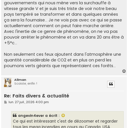
gouvernements qui nous mène vers la surchauffe à
vitesse grande V et je suis très triste de voir notre beau
pays tempéré se transformer et dans quelques années
ça sera la fournaise... Je ne vois pas avec ce qui se passe
actuellement comment on peut faire marche arrière.
Avec l'inertie de ce genre de phénomène, on ne va pas
pouvoir arrèter le phénomène et on va dans 20 ans être à
+5°c...
Non seulement ces feux ajoutent dans l'atmosphère une
quantité considérable de CO2 et en plus on perd les
poumons verts géants que représentaient ces forêts...
Allman
Scoïste, enfin !
t
Re: Faits divers & actualité
M
lun. 27 juil., 2026 4:00 pm
e
s
s
angevin4ever
a écrit :
a
g
Ce qui est intéressant c'est de dézoomer et regarder
e
tous les mega incendies en cours au Canada, USA,