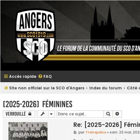
Accès rapide
FAQ
Site non officiel sur le SCO d'Angers
Index du forum
Côté a
[2025-2026] Féminines
Rechercher
Recherche
Verrouillé
Re: [2025-2026] Fémi
M
par
Tranquilou
»
sam. 23 mai, 202
e
s