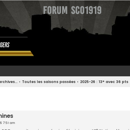
Forum SCO1919
rchives...
Toutes les saisons passées
2025-26 : 13° avec 36 pts
 avancée
nines
6 7:51 am