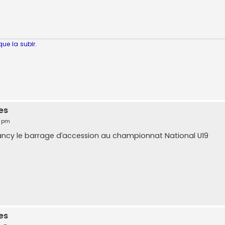
que la subir.
es
0 pm
ncy le barrage d’accession au championnat National U19
es