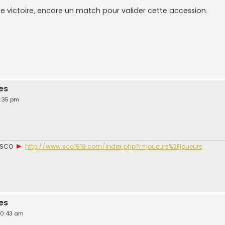
ette victoire, encore un match pour valider cette accession.
es
9:35 pm
►
u SCO
http://www.sco1919.com/index.php?r=joueurs%2Fjoueurs
es
 10:43 am