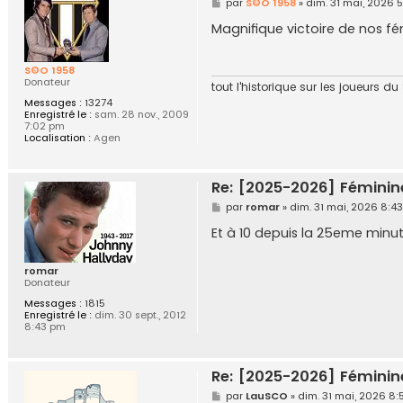
M
par
S©O 1958
»
dim. 31 mai, 2026 5
e
s
Magnifique victoire de nos f
s
a
g
S©O 1958
e
Donateur
tout l'historique sur les joueurs d
Messages :
13274
Enregistré le :
sam. 28 nov., 2009
7:02 pm
Localisation :
Agen
Re: [2025-2026] Féminin
M
par
romar
»
dim. 31 mai, 2026 8:4
e
s
Et à 10 depuis la 25eme minut
s
a
g
romar
e
Donateur
Messages :
1815
Enregistré le :
dim. 30 sept., 2012
8:43 pm
Re: [2025-2026] Féminin
M
par
LauSCO
»
dim. 31 mai, 2026 8