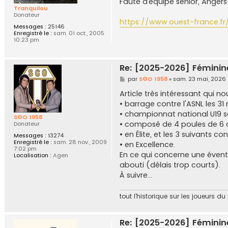
Faute d’équipe senior, Angers
s
Tranquilou
a
Donateur
g
https://www.ouest-france.fr
e
Messages :
25146
Enregistré le :
sam. 01 oct., 2005
10:23 pm
Re: [2025-2026] Féminin
M
par
S©O 1958
»
sam. 23 mai, 2026
e
s
Article très intéressant qui n
s
• barrage contre l'ASNL les 31 
a
g
• championnat national U19 s
S©O 1958
e
• composé de 4 poules de 6 cl
Donateur
• en Élite, et les 3 suivants con
Messages :
13274
Enregistré le :
sam. 28 nov., 2009
• en Excellence.
7:02 pm
En ce qui concerne une éventu
Localisation :
Agen
abouti (délais trop courts).
À suivre...
tout l'historique sur les joueurs d
Re: [2025-2026] Féminin