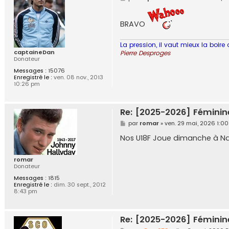
e
s
s
BRAVO
a
g
e
La pression, il vaut mieux la boire 
captaineDan
Pierre Desproges
Donateur
Messages :
15076
Enregistré le :
ven. 08 nov., 2013
10:26 pm
Re: [2025-2026] Féminin
M
par
romar
»
ven. 29 mai, 2026 1:0
e
s
Nos U18F Joue dimanche à Na
s
a
g
romar
e
Donateur
Messages :
1815
Enregistré le :
dim. 30 sept., 2012
8:43 pm
Re: [2025-2026] Féminin