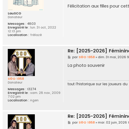
e
s
Félicitation aux filles pour c
s
a
LauSCO
g
Donateur
e
Messages :
4803
Enregistré le :
lun. 31 oct., 2022
12:13 pm
Localisation :
Trélazé
Re: [2025-2026] Féminin
M
par
S©O 1958
»
dim. 31 mai, 2026 
e
s
La photo souvenir
s
a
g
S©O 1958
e
Donateur
tout l'historique sur les joueurs d
Messages :
13274
Enregistré le :
sam. 28 nov., 2009
7:02 pm
Localisation :
Agen
Re: [2025-2026] Féminin
M
par
S©O 1958
»
mar. 02 juin, 2026
e