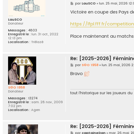
M
par
LauSCO
»
lun. 25 mai, 2026 12
e
s
Victoire en coupe des Pays de 
s
a
LauSCO
g
https://lfpl.fff.fr/competit
Donateur
e
Messages :
4803
Enregistré le :
lun. 31 oct., 2022
Place maintenant au matchs 
12:13 pm
Localisation :
Trélazé
Re: [2025-2026] Féminin
M
par
S©O 1958
»
lun. 25 mai, 2026 
e
s
Bravo
s
a
g
S©O 1958
e
Donateur
tout l'historique sur les joueurs d
Messages :
13274
Enregistré le :
sam. 28 nov., 2009
7:02 pm
Localisation :
Agen
Re: [2025-2026] Féminin
M
par
captaineDan
»
mar. 26 mai, 