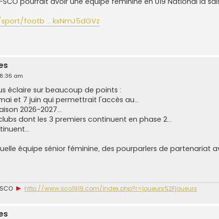
-SCO pourrait avoir une équipe féminine en U19 National la sa
/sport/footb ... kxNmJ5dGVz
es
 8:36 am
ous éclaire sur beaucoup de points :
mai et 7 juin qui permettrait l'accès au...
aison 2026-2027...
ubs dont les 3 premiers continuent en phase 2...
tinuent...
elle équipe sénior féminine, des pourparlers de partenariat a
►
u SCO
http://www.sco1919.com/index.php?r=joueurs%2Fjoueurs
es