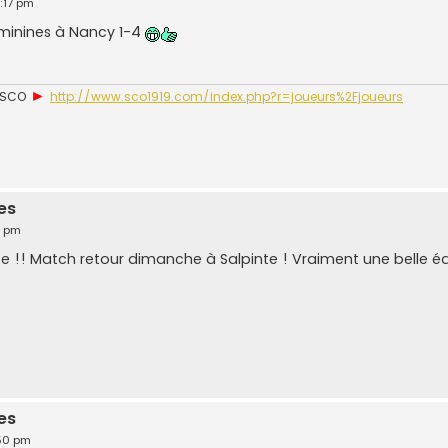
:17 pm
éminines à Nancy 1-4
►
u SCO
http://www.sco1919.com/index.php?r=joueurs%2Fjoueurs
es
3 pm
e !! Match retour dimanche à Salpinte ! Vraiment une belle éq
es
:50 pm