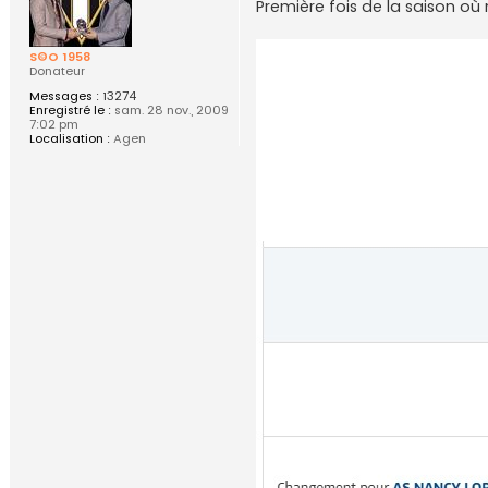
s
Première fois de la saison o
s
a
g
S©O 1958
e
Donateur
Messages :
13274
Enregistré le :
sam. 28 nov., 2009
7:02 pm
Localisation :
Agen