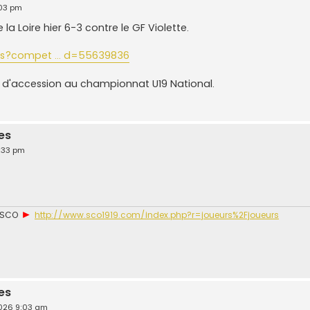
:03 pm
la Loire hier 6-3 contre le GF Violette.
ions?compet ... d=55639836
d'accession au championnat U19 National.
es
2:33 pm
►
u SCO
http://www.sco1919.com/index.php?r=joueurs%2Fjoueurs
es
2026 9:03 am