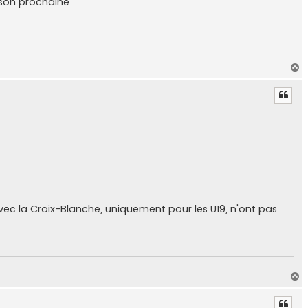
ison prochaine
H
a
u
t
vec la Croix-Blanche, uniquement pour les U19, n'ont pas
H
a
u