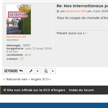
t
a
Re: Nos internationaux p
c
t
M
par
lacouture.49
»
jeu. 11 juin, 2
e
e
r
s
Pour la coupe du monde d'Arcu
l
s
a
a
c
g
o
e
u
Présent aussi sur x !
t
lacouture.49
u
Donateur
r
e
Messages :
72371
.
Enregistré le :
sam. 27 mars, 2004
4
9:09 am
9
Localisation :
En L1
C
Contact :
o
n
t
a
Répondre
c
t
Retourner vers « Angers SCO »
e
r
l
a
Site non officiel sur le SCO d'Angers
Index du forum
c
o
u
t
u
r