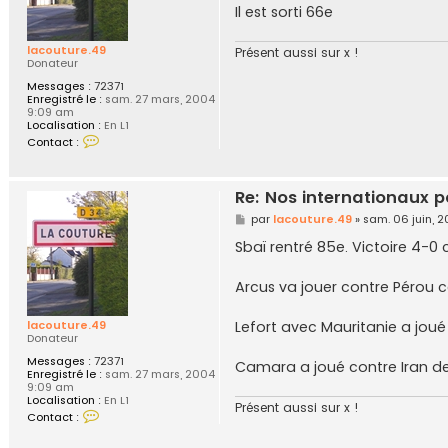
g
Il est sorti 66e
e
lacouture.49
Présent aussi sur x !
Donateur
Messages :
72371
Enregistré le :
sam. 27 mars, 2004
9:09 am
Localisation :
En L1
C
Contact :
o
n
t
a
Re: Nos internationaux p
c
t
M
par
lacouture.49
»
sam. 06 juin, 
e
e
r
s
Sbaï rentré 85e. Victoire 4-
l
s
a
a
c
g
Arcus va jouer contre Pérou
o
e
u
t
lacouture.49
Lefort avec Mauritanie a joué
u
Donateur
r
e
Messages :
72371
Camara a joué contre Iran de
.
Enregistré le :
sam. 27 mars, 2004
4
9:09 am
9
Localisation :
En L1
Présent aussi sur x !
C
Contact :
o
n