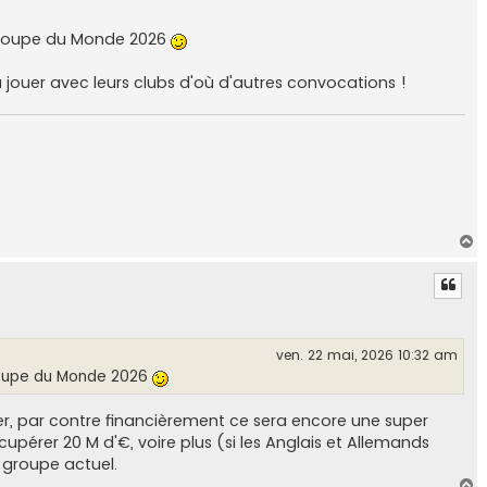
a Coupe du Monde 2026
jouer avec leurs clubs d'où d'autres convocations !
H
a
u
t
ven. 22 mai, 2026 10:32 am
 Coupe du Monde 2026
, par contre financièrement ce sera encore une super
cupérer 20 M d'€, voire plus (si les Anglais et Allemands
e groupe actuel.
H