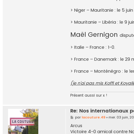
a
c
o
> Niger – Mauritanie : le 5 jui
u
t
u
> Mauritanie – Libéria : le 9 ju
r
e
.
Maël Gernigon
disput
4
9
> Italie – France : 1-0.
> France – Danemark : le 29 m
> France – Monténégro : le 1er
(je n'ai pas mis Koffi et Koyalipo
Présent aussi sur x !
Re: Nos internationaux p
M
par
lacouture.49
»
mer. 03 juin, 2
e
s
Arcus
s
Victoire 4-0 amical contre N
a