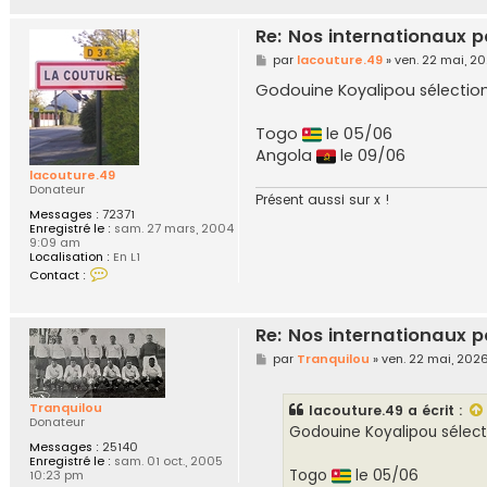
9
Re: Nos internationaux p
M
par
lacouture.49
»
ven. 22 mai, 2
e
s
Godouine Koyalipou sélectio
s
a
g
Togo
le 05/06
e
Angola
le 09/06
lacouture.49
Donateur
Présent aussi sur x !
Messages :
72371
Enregistré le :
sam. 27 mars, 2004
9:09 am
Localisation :
En L1
C
Contact :
o
n
t
a
Re: Nos internationaux p
c
t
M
par
Tranquilou
»
ven. 22 mai, 2026
e
e
r
s
l
s
Tranquilou
lacouture.49
a écrit :
a
a
Donateur
c
g
Godouine Koyalipou sélect
o
e
Messages :
25140
u
Enregistré le :
sam. 01 oct., 2005
t
Togo
le 05/06
10:23 pm
u