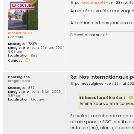
M
par
lacouture.49
»
ven. 22 mai, 2
e
s
Amine Sbaï va être convoqué
s
a
g
Attention certains joueurs n
e
lacouture.49
Présent aussi sur x !
Donateur
Messages :
72371
Enregistré le :
sam. 27 mars, 2004
9:09 am
Localisation :
En L1
C
Contact :
o
n
t
a
Re: Nos internationaux p
nostalgisco
c
Stagiaire pro
t
M
par
nostalgisco
»
ven. 22 mai, 20
e
e
Messages :
857
r
s
Enregistré le :
sam. 18 juil., 2009
l
s
9:57 pm
lacouture.49
a écrit :
a
a
Localisation :
Mauges
c
g
Amine Sbaï va être convoq
o
e
u
t
Sa valeur marchande monte e
u
affaire pour le SCO, car il n'
r
e
entre en jeu), alors ça permet
.
4