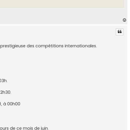
H
a
u
t
prestigieuse des compétitions internationales.
03h.
02h30.
), à 00h00
urs de ce mois de juin.