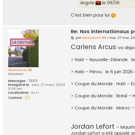
r
Angola
le 09/06
e
.
4
C'est bien pour lui
9
Re: Nos internationaux p
M
par
lacouture.49
»
mer. 27 mai, 2
e
Carlens Arcus
s
va disp
s
a
g
> Haïti – Nouvelle-Zélande : l
e
lacouture.49
> Haïti – Pérou : le 6 juin 202
Donateur
Messages :
72371
> Coupe du Monde : Haïti – Éc
Enregistré le :
sam. 27 mars, 2004
9:09 am
Localisation :
En L1
> Coupe du Monde : Brésil – Haï
C
Contact :
o
n
> Coupe du Monde : Maroc – H
t
a
c
t
e
Jordan Lefort
– Maurit
r
l
Jordan Lefort a été appelé a