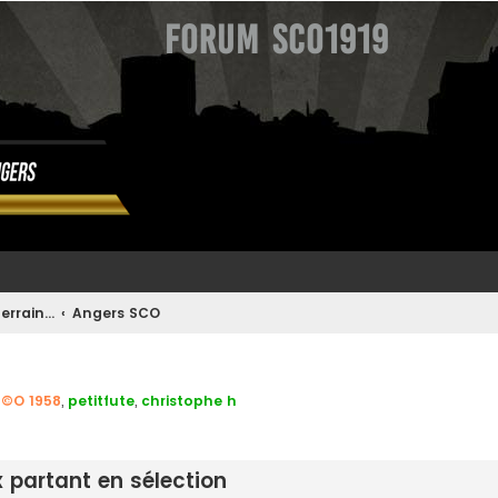
Forum SCO1919
errain...
Angers SCO
S©O 1958
,
petitfute
,
christophe h
avancée
x partant en sélection