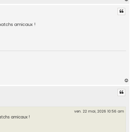
a
u
t
matchs amicaux !
H
a
u
t
ven. 22 mai, 2026 10:56 am
tchs amicaux !