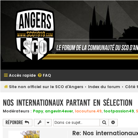
Accès rapide
FAQ
Site non officiel sur le SCO d'Angers
Index du forum
Côté t
Nos internationaux partant en sélection
Modérateurs :
Papy
,
angevin4ever
,
lacouture.49
,
footpassion49
,
Rechercher
Recherche 
Répondre
Re: Nos internationau