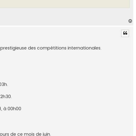
H
a
u
t
prestigieuse des compétitions internationales.
03h.
02h30.
), à 00h00
urs de ce mois de juin.