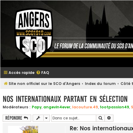
Accès rapide
FAQ
Site non officiel sur le SCO d'Angers
Index du forum
Côté t
Nos internationaux partant en sélection
Modérateurs :
Papy
,
angevin4ever
,
lacouture.49
,
footpassion49
,
Rechercher
Recherche 
Répondre
Re: Nos internationau