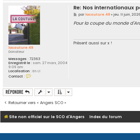
t
a
Re: Nos internationaux p
c
t
M
par
lacouture.49
»
jeu. 11 juin, 2
e
e
r
s
Pour la coupe du monde d'Arcu
l
s
a
a
c
g
o
e
u
Présent aussi sur x !
t
lacouture.49
u
Donateur
r
e
Messages :
72363
.
Enregistré le :
sam. 27 mars, 2004
4
9:09 am
9
Localisation :
En L1
C
Contact :
o
n
t
a
Répondre
c
t
Retourner vers « Angers SCO »
e
r
l
a
Site non officiel sur le SCO d'Angers
Index du forum
c
o
u
t
u
r