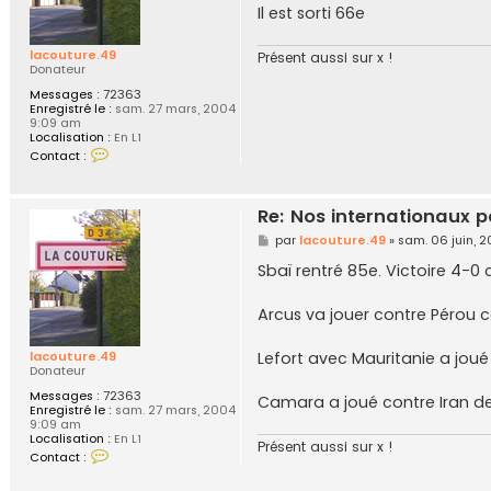
g
Il est sorti 66e
e
lacouture.49
Présent aussi sur x !
Donateur
Messages :
72363
Enregistré le :
sam. 27 mars, 2004
9:09 am
Localisation :
En L1
C
Contact :
o
n
t
a
Re: Nos internationaux p
c
t
M
par
lacouture.49
»
sam. 06 juin, 
e
e
r
s
Sbaï rentré 85e. Victoire 4-
l
s
a
a
c
g
Arcus va jouer contre Pérou
o
e
u
t
lacouture.49
Lefort avec Mauritanie a joué
u
Donateur
r
e
Messages :
72363
Camara a joué contre Iran de
.
Enregistré le :
sam. 27 mars, 2004
4
9:09 am
9
Localisation :
En L1
Présent aussi sur x !
C
Contact :
o
n