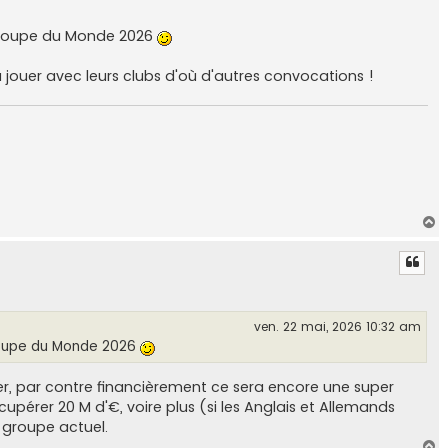
a Coupe du Monde 2026
jouer avec leurs clubs d'où d'autres convocations !
H
a
u
t
ven. 22 mai, 2026 10:32 am
 Coupe du Monde 2026
, par contre financièrement ce sera encore une super
cupérer 20 M d'€, voire plus (si les Anglais et Allemands
e groupe actuel.
H