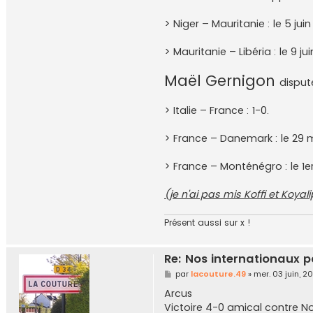
a
c
o
> Niger – Mauritanie : le 5 jui
u
t
u
> Mauritanie – Libéria : le 9 ju
r
e
.
Maël Gernigon
disput
4
9
> Italie – France : 1-0.
> France – Danemark : le 29 m
> France – Monténégro : le 1er
(je n'ai pas mis Koffi et Koyalipo
Présent aussi sur x !
Re: Nos internationaux p
M
par
lacouture.49
»
mer. 03 juin, 2
e
s
Arcus
s
Victoire 4-0 amical contre N
a