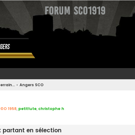
Forum SCO1919
errain...
Angers SCO
S©O 1958
,
petitfute
,
christophe h
avancée
x partant en sélection