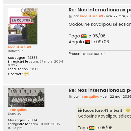
9
Re: Nos internationaux p
M
par
lacouture.49
»
ven. 22 mai, 2
e
s
Godouine Koyalipou sélectio
s
a
g
Togo
le 05/06
e
Angola
le 09/06
lacouture.49
Donateur
Présent aussi sur x !
Messages :
72363
Enregistré le :
sam. 27 mars, 2004
9:09 am
Localisation :
En L1
C
Contact :
o
n
t
a
Re: Nos internationaux p
c
t
M
par
Tranquilou
»
ven. 22 mai, 2026
e
e
r
s
l
s
Tranquilou
lacouture.49
a écrit :
a
a
Donateur
c
g
Godouine Koyalipou sélect
o
e
Messages :
25134
u
Enregistré le :
sam. 01 oct., 2005
t
Togo
le 05/06
10:23 pm
u