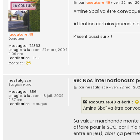
M
par
lacouture.49
»
ven. 22 mai, 2
e
s
Amine Sbaï va être convoqué
s
a
g
Attention certains joueurs n
e
lacouture.49
Présent aussi sur x !
Donateur
Messages :
72363
Enregistré le :
sam. 27 mars, 2004
9:09 am
Localisation :
En L1
C
Contact :
o
n
t
a
Re: Nos internationaux p
nostalgisco
c
Stagiaire pro
t
M
par
nostalgisco
»
ven. 22 mai, 20
e
e
Messages :
856
r
s
Enregistré le :
sam. 18 juil., 2009
l
s
9:57 pm
lacouture.49
a écrit :
a
a
Localisation :
Mauges
c
g
Amine Sbaï va être convoq
o
e
u
t
Sa valeur marchande monte e
u
affaire pour le SCO, car il n'
r
e
entre en jeu), alors ça permet
.
4