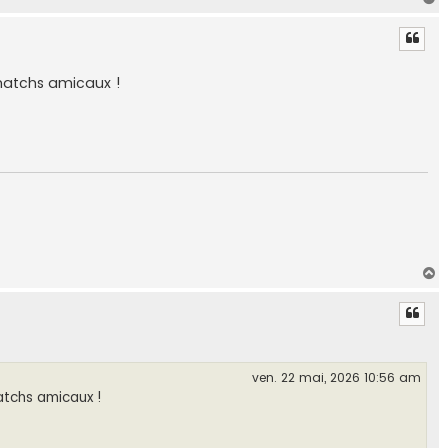
a
u
t
matchs amicaux !
H
a
u
t
ven. 22 mai, 2026 10:56 am
tchs amicaux !