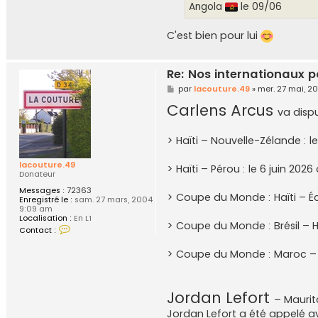
r
Angola
le 09/06
e
.
4
C'est bien pour lui
9
Re: Nos internationaux p
M
par
lacouture.49
»
mer. 27 mai, 2
e
Carlens Arcus
s
va disp
s
a
g
> Haïti – Nouvelle-Zélande : l
e
lacouture.49
> Haïti – Pérou : le 6 juin 202
Donateur
Messages :
72363
> Coupe du Monde : Haïti – Éc
Enregistré le :
sam. 27 mars, 2004
9:09 am
Localisation :
En L1
> Coupe du Monde : Brésil – Haï
C
Contact :
o
n
> Coupe du Monde : Maroc – H
t
a
c
t
e
Jordan Lefort
– Maurit
r
l
Jordan Lefort a été appelé a