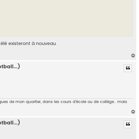
élé existeront à nouveau.
H
a
ball...)
u
t
 vagues de mon quartier, dans les cours d'école ou de collège… mais
H
a
ball...)
u
t