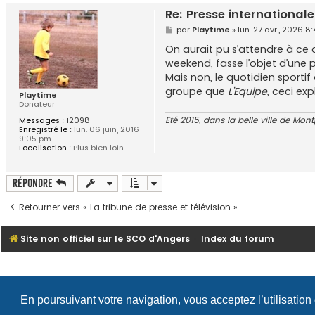
Re: Presse internationale
M
par
Playtime
»
lun. 27 avr., 2026 8
e
s
On aurait pu s’attendre à ce
s
weekend, fasse l’objet d’une 
a
g
Mais non, le quotidien sporti
e
groupe que
L’Equipe
, ceci ex
Playtime
Donateur
Eté 2015, dans la belle ville de Mont
Messages :
12098
Enregistré le :
lun. 06 juin, 2016
9:05 pm
Localisation :
Plus bien loin
Répondre
Retourner vers « La tribune de presse et télévision »
Site non officiel sur le SCO d'Angers
Index du forum
En poursuivant votre navigation, vous acceptez l’utilisation