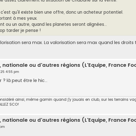
que assez clairement la situation de Chabane sur la vente.
'est qu'il existe bien une offre, donc un acheteur potentiel.
portant à mes yeux.
t ou un autre, quand les planetes seront alignées...
rop tarder je pense !
isation sera max. La valorisation sera max quand les droits t
, nationale ou d'autres régions (L'Equipe, France Foot
2025 4:55 pm
 là peut être le hic...
rs considéré ainsi, même gamin quand j'y jouais en club, sur les terrains
 ALLEZ SCO!
, nationale ou d'autres régions (L'Equipe, France Foot
 pm