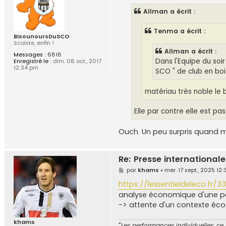
s
Allman a écrit :
a
g
e
Tenma a écrit :
BisounoursDuSCO
Scoïste, enfin !
Allman a écrit :
Messages :
6818
Dans l'Equipe du soir
Enregistré le :
dim. 08 oct., 2017
12:34 pm
SCO " de club en bois
matériau très noble le b
Elle par contre elle est pas 
Ouch. Un peu surpris quand
Re: Presse internationale
M
par
khams
»
mer. 17 sept., 2025 12
e
s
https://lessentieldeleco.fr/33
s
analyse économique d'une po
a
g
-> attente d'un contexte éco
e
khams
"
Les performances individuelles, ce