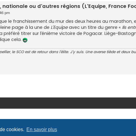
, nationale ou d'autres régions (L'Equipe, France Foot
:46 pm
 que le franchissement du mur des deux heures au marathon, ex
pleine page à la une de
L’Equipe
avec un titre du genre «
Ils ent
f a préféré titrer sur l’énième victoire de Pogacar. Liège-Bas
plique cela.
pellier, le SCO est de retour dans l'élite. J'y suis. Une averse tiède et deux b
 de cookies.
En savoir plus