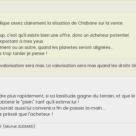
plique assez clairement la situation de Chabane sur la vente.
, c'est qu'il existe bien une offre, donc un acheteur potentiel.
 important à mes yeux.
ment ou un autre, quand les planetes seront alignées...
s trop tarder je pense !
lorisation sera max. La valorisation sera max quand les droits té
dre plus rapidement, si sa lassitude gagne du terrain, et que le
tenir le "plein" tarif qu'il estime lui !
rait aussi lui convenir,a fin de passer la main....
s préssé que l'acheteur !
uit (Michel AUDIARD)