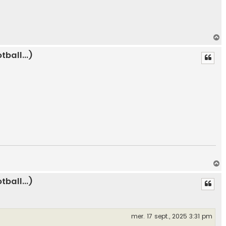
H
a
ball...)
u
t
H
a
ball...)
u
t
mer. 17 sept., 2025 3:31 pm