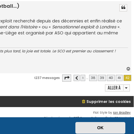
a
ball...)
u
t
ploit recherché depuis des décennies et enfin réalisé ce
rent dans l’Histoire
» ou «
Sensationnel exploit à Londres
».
togne-Liège est organisé par ASO qui appartient au même
uts plus tard, la joie est totale. Le SCO est premier au classement !
H
a
Page
42
sur
42
1237 messages
1
…
38
39
40
41
42
Précédente
u
t
Aller à
Supprimer les cookies
Flat Style by
Ian Bradley
Développé par
phpBB
® Forum Software © phpBB Limited
Traduit par
phpBB-fr.com
OK
Confidentialité
|
Conditions