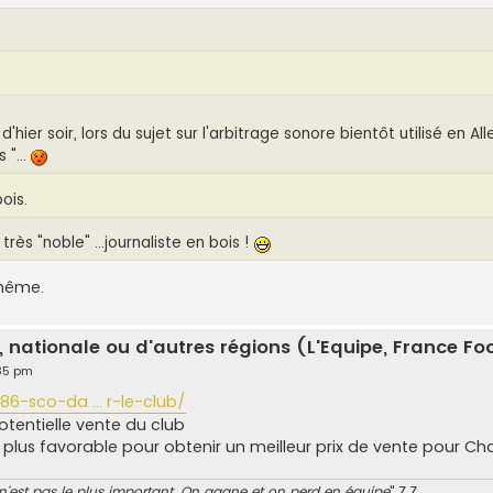
 d'hier soir, lors du sujet sur l'arbitrage sonore bientôt utilisé en A
 "...
ois.
très "noble" ...journaliste en bois !
 même.
, nationale ou d'autres régions (L'Equipe, France Foot
:35 pm
86-sco-da ... r-le-club/
tentielle vente du club
 plus favorable pour obtenir un meilleur prix de vente pour C
 n'est pas le plus important. On gagne et on perd en équipe
" Z.Z.