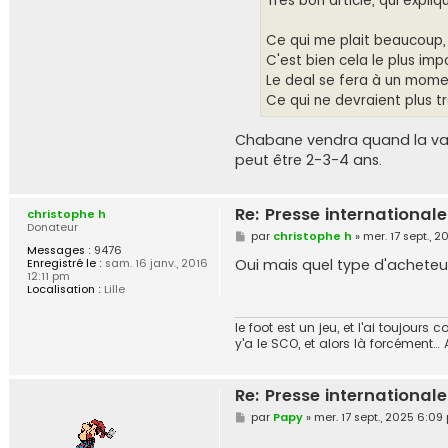
Tres bon article, qui expli
y
e
Ce qui me plait beaucoup, c
C'est bien cela le plus im
Le deal se fera à un momen
Ce qui ne devraient plus t
Chabane vendra quand la valor
peut être 2-3-4 ans.
Re: Presse internationale
christophe h
Donateur
M
par
christophe h
»
mer. 17 sept., 
e
Messages :
9476
s
Oui mais quel type d'acheteur ?
Enregistré le :
sam. 16 janv., 2016
s
12:11 pm
a
Localisation :
Lille
g
e
le foot est un jeu, et l'ai toujou
y'a le SCO, et alors là forcément…
Re: Presse internationale
M
par
Papy
»
mer. 17 sept., 2025 6:09
e
s