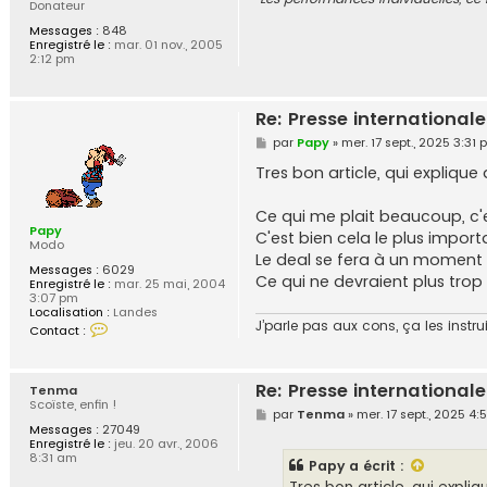
Donateur
Messages :
848
Enregistré le :
mar. 01 nov., 2005
2:12 pm
Re: Presse internationale
M
par
Papy
»
mer. 17 sept., 2025 3:31
e
s
Tres bon article, qui explique
s
a
g
Ce qui me plait beaucoup, c'es
e
Papy
C'est bien cela le plus impor
Modo
Le deal se fera à un moment o
Messages :
6029
Ce qui ne devraient plus trop 
Enregistré le :
mar. 25 mai, 2004
3:07 pm
Localisation :
Landes
C
J’parle pas aux cons, ça les instr
Contact :
o
n
t
a
Re: Presse internationale
Tenma
c
Scoïste, enfin !
t
M
par
Tenma
»
mer. 17 sept., 2025 4
e
e
Messages :
27049
r
s
Enregistré le :
jeu. 20 avr., 2006
P
s
8:31 am
Papy
a écrit :
a
a
p
g