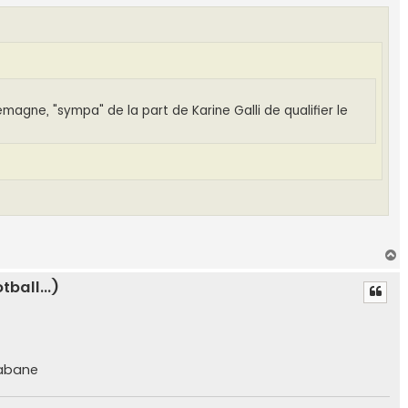
llemagne, "sympa" de la part de Karine Galli de qualifier le
H
a
ball...)
u
t
habane