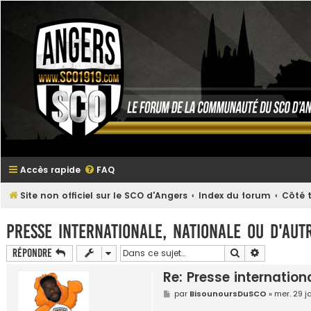
Accès rapide
FAQ
Site non officiel sur le SCO d'Angers
Index du forum
Côté t
Presse internationale, nationale ou d'autr
Rechercher
Recherche 
Répondre
Re: Presse internationa
M
par
BisounoursDuSCO
»
mer. 29 j
e
s