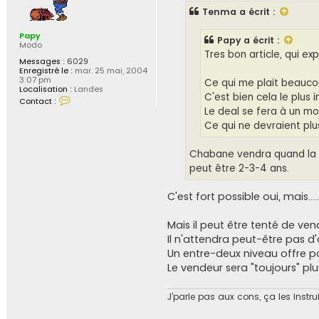
s
Tenma
a écrit :
a
g
e
Papy
Papy
a écrit :
Modo
Tres bon article, qui ex
Messages :
6029
Enregistré le :
mar. 25 mai, 2004
3:07 pm
Ce qui me plait beaucoup
Localisation :
Landes
C'est bien cela le plus
C
Contact :
o
Le deal se fera à un mo
n
Ce qui ne devraient plu
t
a
c
Chabane vendra quand la va
t
e
peut être 2-3-4 ans.
r
P
a
C'est fort possible oui, mais.....
p
y
Mais il peut être tenté de ven
Il n'attendra peut-être pas d'ob
Un entre-deux niveau offre pour
Le vendeur sera "toujours" plu
J’parle pas aux cons, ça les instr