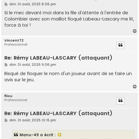
M
dim. 31 août, 2025 8:58 pm
e
s
Si le mec devant moi dans la file d'attente à l'entrée de
s
Colombier avec son maillot floqué Labeau-Lascary me lit,
a
g
force à toi !
e
Vincent72
Professionnel
t
Re: Rémy LABEAU-LASCARY (attaquant)
M
dim. 31 août, 2025 9:06 pm
e
s
Risqué de floquer le nom d'un joueur avant de se faire un
s
avis sur le jeu..
a
g
e
filou
Professionnel
t
Re: Rémy LABEAU-LASCARY (attaquant)
M
dim. 31 août, 2025 10:15 pm
e
s
s
Manu-49
a écrit :
a