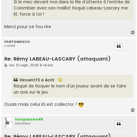
g
Si le mec devant moi dans la file d'attente à l'entrée de
e
Colombier avec son maillot floqué Labeau-Lascary me
lit, force à toi !
Merci pour ce fou rire
FANTOMASCO
Cadet
t
Re: Rémy LABEAU-LASCARY (attaquant)
M
lun. 01 sept., 2025 6:14 am
e
s
s
Vincent72
a écrit :
a
g
Risqué de floquer le nom d'un joueur avant de se faire
e
un avis sur le jeu..
Ouais mais celui là est collector !
footpassion49
Donateur
t
Re: Rémy LABEAU-LASCARY (attaquant)