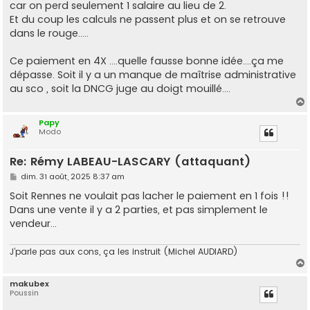
car on perd seulement 1 salaire au lieu de 2.
Et du coup les calculs ne passent plus et on se retrouve
dans le rouge.....
Ce paiement en 4X ....quelle fausse bonne idée....ça me
dépasse. Soit il y a un manque de maîtrise administrative
au sco , soit la DNCG juge au doigt mouillé....
Papy
Modo
t
Re: Rémy LABEAU-LASCARY (attaquant)
M
dim. 31 août, 2025 8:37 am
e
s
Soit Rennes ne voulait pas lacher le paiement en 1 fois !!
s
Dans une vente il y a 2 parties, et pas simplement le
a
g
vendeur...
e
J’parle pas aux cons, ça les instruit (Michel AUDIARD)
makubex
Poussin
t