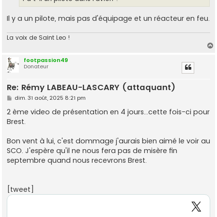
Il y a un pilote, mais pas d'équipage et un réacteur en feu.
La voix de Saint Leo !
footpassion49
Donateur
t
Re: Rémy LABEAU-LASCARY (attaquant)
M
dim. 31 août, 2025 8:21 pm
e
s
2 ème video de présentation en 4 jours...cette fois-ci pour
s
Brest.
a
g
e
Bon vent à lui, c'est dommage j'aurais bien aimé le voir au
SCO. J'espère qu'il ne nous fera pas de misère fin
septembre quand nous recevrons Brest.
[tweet]