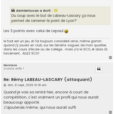
e
s
s
damienlucas
a écrit :
a
g
Du coup avec le but de Labeau-Lascary ça nous
e
permet de ramener le point de Lyon?
Les 3 points avec celui de Lepaul
le foot est un jeu, et l'ai toujours considéré ainsi, même gamin
quand j'y jouais en club, sur les terrains vagues de mon quartier,
dans les cours d'école ou de collège… mais y'a le SCO, et alors là
forcément… ALLEZ SCO!
Norvisco
Scoïste, enfin !
t
Re: Rémy LABEAU-LASCARY (attaquant)
M
dim. 21 sept., 2025 10:18 am
e
s
Quand je vois sa rentré hier, encore à court de
s
compétition, c'est vraiment un profil qui nous aurait
a
g
beaucoup apporté.
e
J'ajouterais même, qui nous aurait suffi.