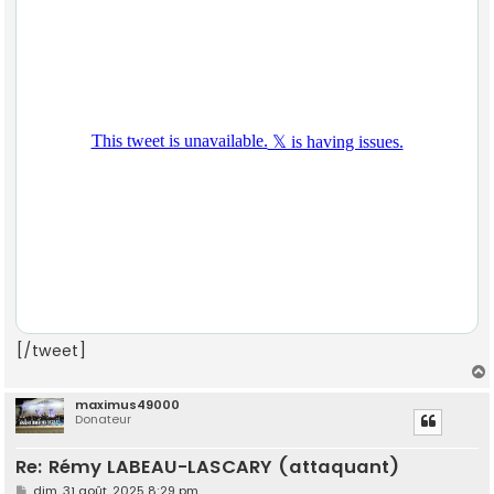
[/tweet]
maximus49000
Donateur
t
Re: Rémy LABEAU-LASCARY (attaquant)
M
dim. 31 août, 2025 8:29 pm