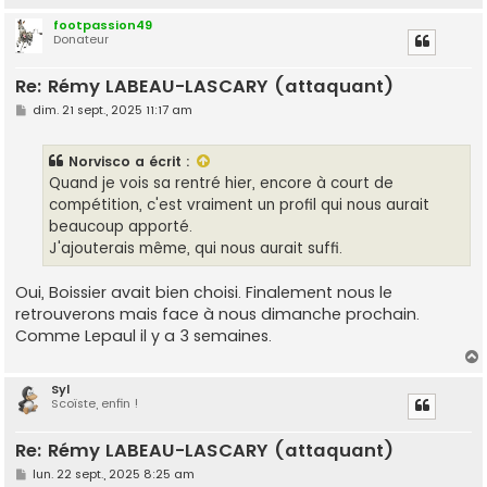
footpassion49
Donateur
t
Re: Rémy LABEAU-LASCARY (attaquant)
M
dim. 21 sept., 2025 11:17 am
e
s
s
Norvisco
a écrit :
a
g
Quand je vois sa rentré hier, encore à court de
e
compétition, c'est vraiment un profil qui nous aurait
beaucoup apporté.
J'ajouterais même, qui nous aurait suffi.
Oui, Boissier avait bien choisi. Finalement nous le
retrouverons mais face à nous dimanche prochain.
Comme Lepaul il y a 3 semaines.
Syl
Scoïste, enfin !
t
Re: Rémy LABEAU-LASCARY (attaquant)
M
lun. 22 sept., 2025 8:25 am
e