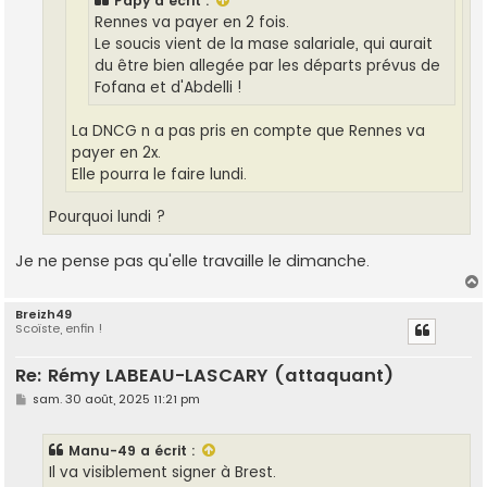
Papy
a écrit :
Rennes va payer en 2 fois.
Le soucis vient de la mase salariale, qui aurait
du être bien allegée par les départs prévus de
Fofana et d'Abdelli !
La DNCG n a pas pris en compte que Rennes va
payer en 2x.
Elle pourra le faire lundi.
Pourquoi lundi ?
Je ne pense pas qu'elle travaille le dimanche.
Breizh49
Scoïste, enfin !
t
Re: Rémy LABEAU-LASCARY (attaquant)
M
sam. 30 août, 2025 11:21 pm
e
s
s
Manu-49
a écrit :
a
g
Il va visiblement signer à Brest.
e