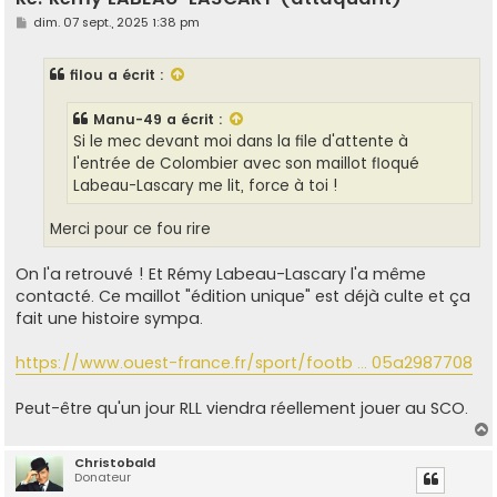
M
dim. 07 sept., 2025 1:38 pm
e
s
s
filou
a écrit :
a
g
e
Manu-49
a écrit :
Si le mec devant moi dans la file d'attente à
l'entrée de Colombier avec son maillot floqué
Labeau-Lascary me lit, force à toi !
Merci pour ce fou rire
On l'a retrouvé ! Et Rémy Labeau-Lascary l'a même
contacté. Ce maillot "édition unique" est déjà culte et ça
fait une histoire sympa.
https://www.ouest-france.fr/sport/footb ... 05a2987708
Peut-être qu'un jour RLL viendra réellement jouer au SCO.
Christobald
Donateur
t