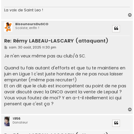
La voix de Saint Leo !
BisounoursDuSCO
Scoïste, enfin !
t
Re: Rémy LABEAU-LASCARY (attaquant)
M
sam. 30 août, 2025 11:30 pm
e
s
Je n'en veux même pas au club/à SC.
s
a
g
Quand tu fais autant d'efforts et que tu te maintiens en
e
juin en Ligue 1 c'est juste honteux de ne pas nous laisser
emprunter (même pas recruter!)
Et on dit que le club est incompétent au point de ne pas
avoir discuté avec la DNCG avant la vente de Lepaul ?
Vous vous foutez de moi? Y en a-t-il réellement ici qui
pensent que c'est ça ?
1956
Donateur
t