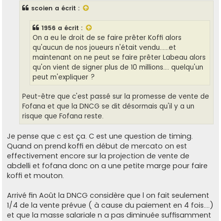
s
scoien
a écrit :
a
g
e
1956
a écrit :
On a eu le droit de se faire prêter Koffi alors
qu'aucun de nos joueurs n'était vendu......et
maintenant on ne peut se faire prêter Labeau alors
qu'on vient de signer plus de 10 millions.... quelqu'un
peut m'expliquer ?
Peut-être que c'est passé sur la promesse de vente de
Fofana et que la DNCG se dit désormais qu'il y a un
risque que Fofana reste.
Je pense que c est ça. C est une question de timing.
Quand on prend koffi en début de mercato on est
effectivement encore sur la projection de vente de
abdelli et fofana donc on a une petite marge pour faire
koffi et mouton.
Arrivé fin Août la DNCG considère que l on fait seulement
1/4 de la vente prévue ( à cause du paiement en 4 fois....)
et que la masse salariale n a pas diminuée suffisamment