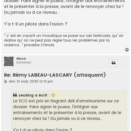
dossier. Faire signer le joueur, l'intégrer aux entrainements
a
g
et le présenter à la presse, avant de le renvoyer chez lui !
e
Du jamais vu à ce niveau...
Y'a t-il un pilote dans l'avion ?
" c' est en voyant un moustique se poser sur ses testicules, qu' on
réalise qu' on ne peut pas régler tous les problèmes par la
violence..." proverbe Chinois
Nisco
Donateur
t
Re: Rémy LABEAU-LASCARY (attaquant)
M
dim. 31 août, 2025 12:10 pm
e
s
s
zeuking
a écrit :
a
g
Le SCO est pris en flagrant deli d'amateurisme sur ce
e
dossier. Faire signer le joueur, l'intégrer aux
entrainements et le présenter à la presse, avant de le
renvoyer chez lui ! Du jamais vu à ce niveau...
Y'a t-il un pilote dans l'avion ?