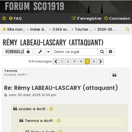
Forum SCO1919
FAQ
S’enregistrer
Connexion
Site non officiel sur le SCO d'Angers
Index du forum
Côté archives...
Toutes les saisons passées
2024-25 : 14° avec 36 pts
e
Rémy LABEAU-LASCARY (attaquant)
Rechercher
Recherche
Verrouillé
e
154 messages
1
2
3
4
5
6
Précédente
Suivante
r
Tenma
Scoïste, enfin !
Re: Rémy LABEAU-LASCARY (attaquant)
e
M
sam. 30 août, 2025 10:59 pm
r
e
s
s
scoien
a écrit :
a
g
e
Tenma
a écrit :