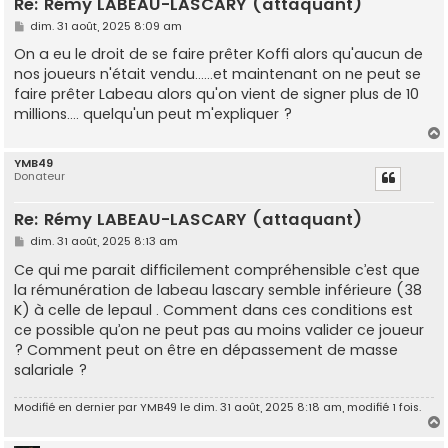
Re: Rémy LABEAU-LASCARY (attaquant)
M
dim. 31 août, 2025 8:09 am
e
s
On a eu le droit de se faire prêter Koffi alors qu'aucun de
s
nos joueurs n'était vendu......et maintenant on ne peut se
a
g
faire prêter Labeau alors qu'on vient de signer plus de 10
e
millions.... quelqu'un peut m'expliquer ?
YMB49
Donateur
t
Re: Rémy LABEAU-LASCARY (attaquant)
M
dim. 31 août, 2025 8:13 am
e
s
Ce qui me parait difficilement compréhensible c’est que
s
la rémunération de labeau lascary semble inférieure (38
a
g
K) à celle de lepaul . Comment dans ces conditions est
e
ce possible qu’on ne peut pas au moins valider ce joueur
? Comment peut on être en dépassement de masse
salariale ?
Modifié en dernier par
YMB49
le dim. 31 août, 2025 8:18 am, modifié 1 fois.