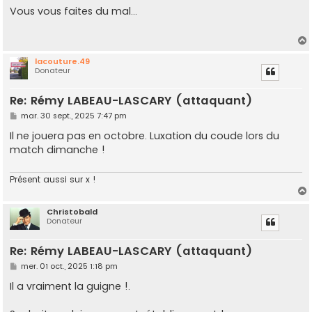
s
Vous vous faites du mal...
s
a
g
e
lacouture.49
Donateur
t
Re: Rémy LABEAU-LASCARY (attaquant)
M
mar. 30 sept., 2025 7:47 pm
e
s
Il ne jouera pas en octobre. Luxation du coude lors du
s
match dimanche !
a
g
e
Présent aussi sur x !
Christobald
Donateur
t
Re: Rémy LABEAU-LASCARY (attaquant)
M
mer. 01 oct., 2025 1:18 pm
e
s
Il a vraiment la guigne !.
s
a
g