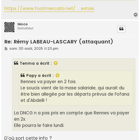
https://www.footmercato.net/ ... estois
Nisco
Donateur
t
Re: Rémy LABEAU-LASCARY (attaquant)
M
sam. 30 août, 2025 11:23 pm
e
s
s
Tenma
a écrit :
a
g
e
Papy
a écrit :
Rennes va payer en 2 fois.
Le soucis vient de la mase salariale, qui aurait du
être bien allegée par les départs prévus de Fofana
et d'Abdelli !
La DNCG n a pas pris en compte que Rennes va payer
en 2x.
Elle pourra le faire lundi.
D'où sort cette info ?