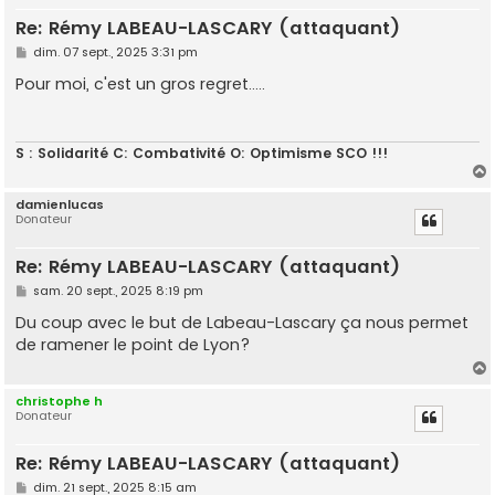
Re: Rémy LABEAU-LASCARY (attaquant)
M
dim. 07 sept., 2025 3:31 pm
e
s
Pour moi, c'est un gros regret.....
s
a
g
e
S : Solidarité C: Combativité O: Optimisme SCO !!!
damienlucas
Donateur
t
Re: Rémy LABEAU-LASCARY (attaquant)
M
sam. 20 sept., 2025 8:19 pm
e
s
Du coup avec le but de Labeau-Lascary ça nous permet
s
de ramener le point de Lyon?
a
g
e
christophe h
Donateur
t
Re: Rémy LABEAU-LASCARY (attaquant)
M
dim. 21 sept., 2025 8:15 am