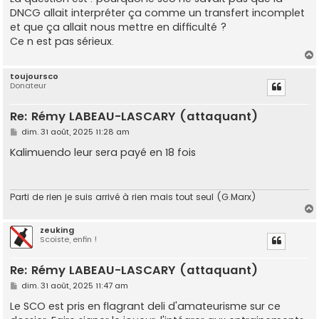
DNCG allait interpréter ça comme un transfert incomplet
et que ça allait nous mettre en difficulté ?
Ce n est pas sérieux.
toujoursco
Donateur
t
Re: Rémy LABEAU-LASCARY (attaquant)
M
dim. 31 août, 2025 11:28 am
e
s
Kalimuendo leur sera payé en 18 fois
s
a
g
e
Parti de rien je suis arrivé à rien mais tout seul (G.Marx)
zeuking
Scoïste, enfin !
t
Re: Rémy LABEAU-LASCARY (attaquant)
M
dim. 31 août, 2025 11:47 am
e
s
Le SCO est pris en flagrant deli d'amateurisme sur ce
s