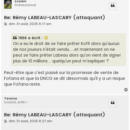
scoien
Professionnel
t
Re: Rémy LABEAU-LASCARY (attaquant)
M
dim. 31 août, 2025 8:17 am
e
s
s
1956
a écrit :
a
g
On a eu le droit de se faire prêter Koffi alors qu'aucun
e
de nos joueurs n'était vendu......et maintenant on ne
peut se faire prêter Labeau alors qu'on vient de signer
plus de 10 millions.... quelqu'un peut m'expliquer ?
Peut-être que c'est passé sur la promesse de vente de
Fofana et que la DNCG se dit désormais qu'il y a un risque
que Fofana reste.
Tenma
Scoïste, enfin !
t
Re: Rémy LABEAU-LASCARY (attaquant)
M
dim. 31 août, 2025 8:27 am
e
s