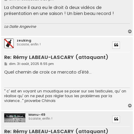
e
s
La chance il aura eu le droit à deux vidéos de
s
présentation en une saison ! Un bien beau record !
a
g
e
La Dalle Angevine
zeuking
Scoïste, enfin !
t
Re: Rémy LABEAU-LASCARY (attaquant)
M
dim. 31 août, 2025 8:55 pm
e
s
Quel chemin de croix ce mercato d'été...
s
a
g
e
" c' est en voyant un moustique se poser sur ses testicules, qu' on
réalise qu' on ne peut pas régler tous les problèmes par la
violence..." proverbe Chinois
Manu-49
Scoïste, enfin !
t
Re: Rémy LABEAU-LASCARY (attaquant)