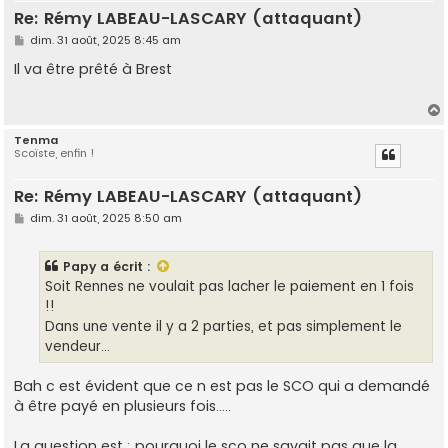
Re: Rémy LABEAU-LASCARY (attaquant)
M
dim. 31 août, 2025 8:45 am
e
s
Il va être prêté à Brest
s
a
g
e
Tenma
Scoïste, enfin !
t
Re: Rémy LABEAU-LASCARY (attaquant)
M
dim. 31 août, 2025 8:50 am
e
s
s
Papy
a écrit :
a
g
Soit Rennes ne voulait pas lacher le paiement en 1 fois
e
!!
Dans une vente il y a 2 parties, et pas simplement le
vendeur...
Bah c est évident que ce n est pas le SCO qui a demandé
à être payé en plusieurs fois.....
La question est : pourquoi le sco ne savait pas que la