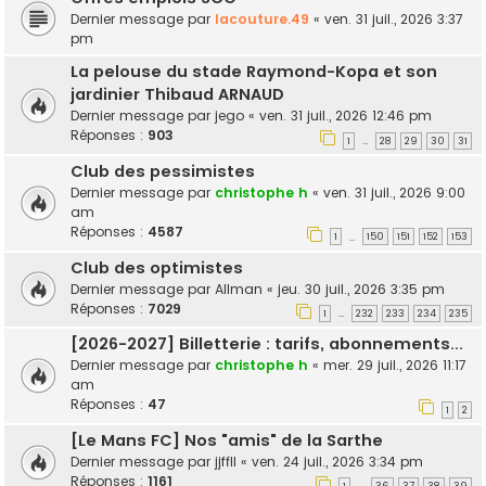
Dernier message par
lacouture.49
«
ven. 31 juil., 2026 3:37
pm
La pelouse du stade Raymond-Kopa et son
jardinier Thibaud ARNAUD
Dernier message par
jego
«
ven. 31 juil., 2026 12:46 pm
Réponses :
903
1
28
29
30
31
…
Club des pessimistes
Dernier message par
christophe h
«
ven. 31 juil., 2026 9:00
am
Réponses :
4587
1
150
151
152
153
…
Club des optimistes
Dernier message par
Allman
«
jeu. 30 juil., 2026 3:35 pm
Réponses :
7029
1
232
233
234
235
…
[2026-2027] Billetterie : tarifs, abonnements...
Dernier message par
christophe h
«
mer. 29 juil., 2026 11:17
am
Réponses :
47
1
2
[Le Mans FC] Nos "amis" de la Sarthe
Dernier message par
jjffll
«
ven. 24 juil., 2026 3:34 pm
Réponses :
1161