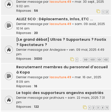
Dernier message par
lacouture.49
«
mar. 30 sept., 2025
9:02 am
Réponses :
56
1
2
ALLEZ SCO : Déplacements, Infos, ETC ...
Dernier message par
lacouture.49
«
sam. 09 août, 2025
10:14 am
Réponses :
20
[Le grand débat] Ultras ? Supporteurs ? Footix
? Spectateurs ?
Dernier message par
Andegave
«
ven. 09 mai, 2025 4:49
pm
Réponses :
3030
1
99
100
101
102
…
Recrutement membres du personnel d'accueil
à Kopa
Dernier message par
lacouture.49
«
mer. 16 avr., 2025
8:09 am
Réponses :
16
Le topic des supporteurs angevins expatriés
Dernier message par
profnours
«
sam. 22 mars, 2025 7:31
pm
Réponses :
122
1
2
3
4
5