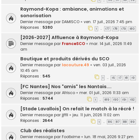
1
36
37
38
39
…
Raymond-Kopa : ambiance, animations et
sonorisation
Dernier message par
DAMISCO
«
ven. 17 juil., 2026 7:45 pm
Réponses :
5380
1
177
178
179
180
…
[2026-2027] Affluence à Raymond-Kopa
Dernier message par
FranceSCO
«
mar. 14 juil., 2026 11:49
am
Boutique et produits dérivés du SCO
Dernier message par
lacouture.49
«
ven. 03 juil., 2026
10:45 am
Réponses :
545
1
16
17
18
19
…
[FC Nantes] Nos "amis" les Nantais....
Dernier message par
Afrisco
«
mer. 01 juil., 2026 11:33 am
Réponses :
5744
1
189
190
191
192
…
[Stade Lavallois] On refait le match à la récré !
Dernier message par
jjffll
«
jeu. 11 juin, 2026 11:02 am
Réponses :
2644
1
86
87
88
89
…
Club des réalistes
Dernier message par
Footixime
«
lun. 18 mai, 2026 9:27 pm