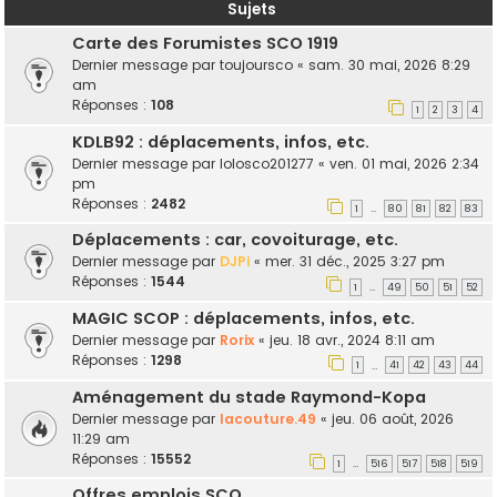
Sujets
Carte des Forumistes SCO 1919
Dernier message par
toujoursco
«
sam. 30 mai, 2026 8:29
am
Réponses :
108
1
2
3
4
KDLB92 : déplacements, infos, etc.
Dernier message par
lolosco201277
«
ven. 01 mai, 2026 2:34
pm
Réponses :
2482
1
80
81
82
83
…
Déplacements : car, covoiturage, etc.
Dernier message par
DJPi
«
mer. 31 déc., 2025 3:27 pm
Réponses :
1544
1
49
50
51
52
…
MAGIC SCOP : déplacements, infos, etc.
Dernier message par
Rorix
«
jeu. 18 avr., 2024 8:11 am
Réponses :
1298
1
41
42
43
44
…
Aménagement du stade Raymond-Kopa
Dernier message par
lacouture.49
«
jeu. 06 août, 2026
11:29 am
Réponses :
15552
1
516
517
518
519
…
Offres emplois SCO