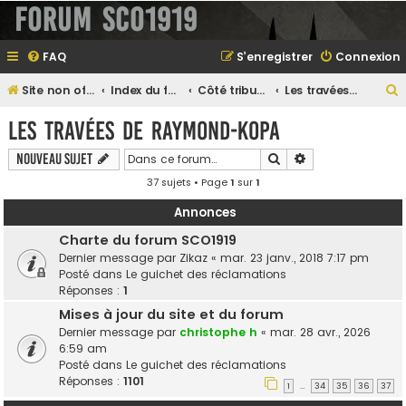
Forum SCO1919
FAQ
S’enregistrer
Connexion
Site non officiel sur le SCO d'Angers
Index du forum
Côté tribune...
Les travées de Raymond-Kopa
e
Les travées de Raymond-Kopa
Rechercher
Recherche avanc
Nouveau sujet
37 sujets • Page
1
sur
1
e
r
Annonces
Charte du forum SCO1919
Dernier message par
Zikaz
«
mar. 23 janv., 2018 7:17 pm
Posté dans
Le guichet des réclamations
e
Réponses :
1
r
Mises à jour du site et du forum
Dernier message par
christophe h
«
mar. 28 avr., 2026
6:59 am
Posté dans
Le guichet des réclamations
Réponses :
1101
1
34
35
36
37
…