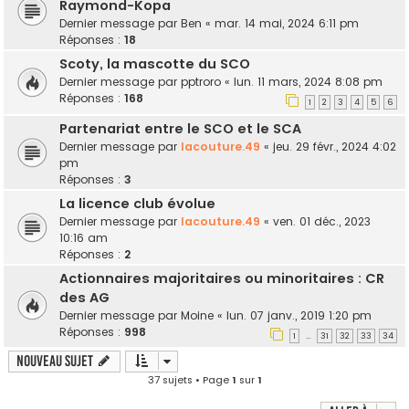
Raymond-Kopa
Dernier message par
Ben
«
mar. 14 mai, 2024 6:11 pm
Réponses :
18
Scoty, la mascotte du SCO
Dernier message par
pptroro
«
lun. 11 mars, 2024 8:08 pm
Réponses :
168
1
2
3
4
5
6
Partenariat entre le SCO et le SCA
Dernier message par
lacouture.49
«
jeu. 29 févr., 2024 4:02
pm
Réponses :
3
La licence club évolue
Dernier message par
lacouture.49
«
ven. 01 déc., 2023
10:16 am
Réponses :
2
Actionnaires majoritaires ou minoritaires : CR
des AG
Dernier message par
Moine
«
lun. 07 janv., 2019 1:20 pm
Réponses :
998
1
31
32
33
34
…
Nouveau sujet
37 sujets • Page
1
sur
1