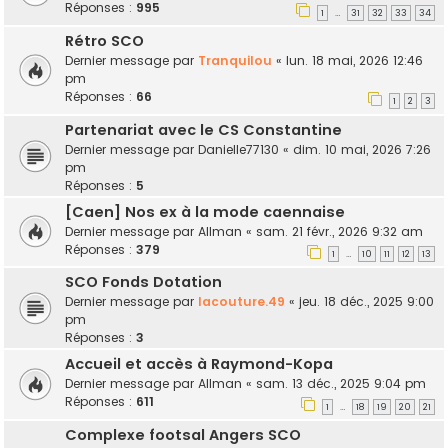
Réponses :
995
1
31
32
33
34
…
Rétro SCO
Dernier message par
Tranquilou
«
lun. 18 mai, 2026 12:46
pm
Réponses :
66
1
2
3
Partenariat avec le CS Constantine
Dernier message par
Danielle77130
«
dim. 10 mai, 2026 7:26
pm
Réponses :
5
[Caen] Nos ex à la mode caennaise
Dernier message par
Allman
«
sam. 21 févr., 2026 9:32 am
Réponses :
379
1
10
11
12
13
…
SCO Fonds Dotation
Dernier message par
lacouture.49
«
jeu. 18 déc., 2025 9:00
pm
Réponses :
3
Accueil et accès à Raymond-Kopa
Dernier message par
Allman
«
sam. 13 déc., 2025 9:04 pm
Réponses :
611
1
18
19
20
21
…
Complexe footsal Angers SCO