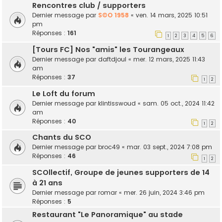
Rencontres club / supporters
Dernier message par
S©O 1958
«
ven. 14 mars, 2025 10:51
pm
Réponses :
161
1
2
3
4
5
6
[Tours FC] Nos "amis" les Tourangeaux
Dernier message par
daftdjoul
«
mer. 12 mars, 2025 11:43
am
Réponses :
37
1
2
Le Loft du forum
Dernier message par
klintisswoud
«
sam. 05 oct., 2024 11:42
am
Réponses :
40
1
2
Chants du SCO
Dernier message par
broc49
«
mar. 03 sept., 2024 7:08 pm
Réponses :
46
1
2
SCOllectif, Groupe de jeunes supporters de 14
à 21 ans
Dernier message par
romar
«
mer. 26 juin, 2024 3:46 pm
Réponses :
5
Restaurant "Le Panoramique" au stade