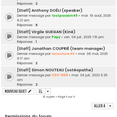
Réponses :
2
[Staff] Anthony DOÉLI (speaker)
Dernier message par
footpassion49
«
mar. 19 août, 2025
9:21 am
Réponses :
6
[Staff] Virgile GUEGAN (Kiné)
Dernier message par
Papy
«
ven. 04 juil., 2025 1:15 pm
Réponses :
1
[Staff] Jonathan COUPRIÉ (team manager)
Dernier message par
lacouture.49
«
mar. 06 mai, 2025
9:17 am
Réponses :
2
[Staff] Simon NOUTEAU (ostéopathe)
Dernier message par
S©O 1958
«
mar. 04 juil., 2023 6:35
am
Réponses :
2
Nouveau sujet
15 sujets • Page
1
sur
1
Aller à
Permissions du forum