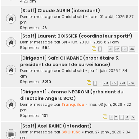
4:25 pm
[Staff] Claude AUBIN (intendant)
Dernier message par
Christobald
«
sam. 01 août, 2026 8:37
pm
Réponses :
26
[Staff] Laurent BOISSIER (coordinateur sportif)
Dernier message par
Syl
«
lun. 20 juil., 2026 8:21 am
Réponses :
994
1
31
32
33
34
…
[Dirigeant] Saïd CHABANE (propriétaire &
président du conseil de surveillance)
Dernier message par
Christobald
«
jeu. 11 juin, 2026 11:34
am
Réponses :
8210
1
271
272
273
274
…
[Dirigeant] Jérome NEGRONI (président du
directoire Angers SCO)
Dernier message par
Tranquilou
«
mer. 03 juin, 2026 7:22
pm
Réponses :
131
1
2
3
4
5
[Staff] Axel RAINE (intendant)
Dernier message par
S©O 1958
«
mar. 27 janv., 2026 7:04
pm