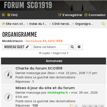
Forum SCO1919
FAQ
S’enregistrer
Connexion
Site non officiel sur le SCO d'Angers
Index du forum
Côté terrain...
Organigramme
e
Organigramme
Modérateurs :
lacouture.49
,
S©O 1958
Rechercher
Recherche avanc
Nouveau sujet
e
15 sujets • Page
1
sur
1
r
Annonces
Charte du forum SCO1919
Dernier message par
Zikaz
«
mar. 23 janv., 2018 7:17 pm
e
Posté dans
Le guichet des réclamations
r
Réponses :
1
Mises à jour du site et du forum
Dernier message par
christophe h
«
mar. 28 avr., 2026
6:59 am
Posté dans
Le guichet des réclamations
Réponses :
1101
1
34
35
36
37
…