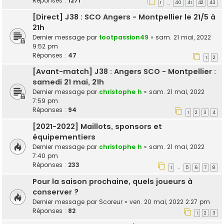
Réponses :
1271
1
40
41
42
43
…
[Direct] J38 : SCO Angers - Montpellier le 21/5 à
21h
Dernier message par
footpassion49
«
sam. 21 mai, 2022
9:52 pm
Réponses :
47
1
2
[Avant-match] J38 : Angers SCO - Montpellier :
samedi 21 mai, 21h
Dernier message par
christophe h
«
sam. 21 mai, 2022
7:59 pm
Réponses :
94
1
2
3
4
[2021-2022] Maillots, sponsors et
équipementiers
Dernier message par
christophe h
«
sam. 21 mai, 2022
7:40 pm
Réponses :
233
1
5
6
7
8
…
Pour la saison prochaine, quels joueurs à
conserver ?
Dernier message par
Scoreur
«
ven. 20 mai, 2022 2:27 pm
Réponses :
82
1
2
3