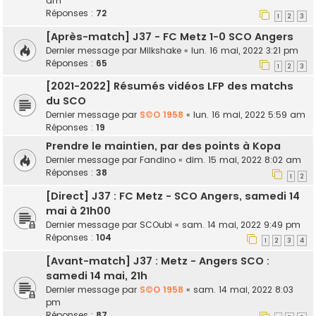
am
Réponses :
72
1
2
3
[Après-match] J37 - FC Metz 1-0 SCO Angers
Dernier message par
Milkshake
«
lun. 16 mai, 2022 3:21 pm
Réponses :
65
1
2
3
[2021-2022] Résumés vidéos LFP des matchs
du SCO
Dernier message par
S©O 1958
«
lun. 16 mai, 2022 5:59 am
Réponses :
19
Prendre le maintien, par des points à Kopa
Dernier message par
Fandino
«
dim. 15 mai, 2022 8:02 am
Réponses :
38
1
2
[Direct] J37 : FC Metz - SCO Angers, samedi 14
mai à 21h00
Dernier message par
SCOubi
«
sam. 14 mai, 2022 9:49 pm
Réponses :
104
1
2
3
4
[Avant-match] J37 : Metz - Angers SCO :
samedi 14 mai, 21h
Dernier message par
S©O 1958
«
sam. 14 mai, 2022 8:03
pm
Réponses :
87