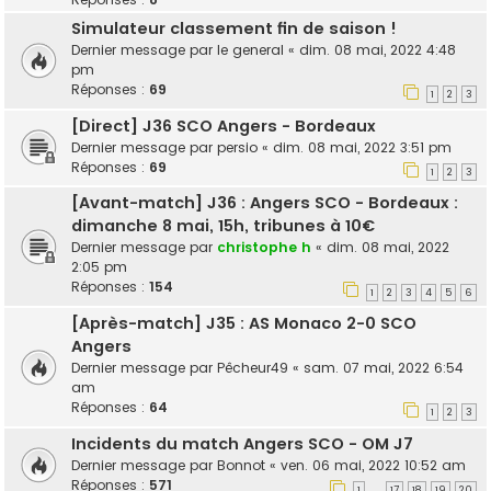
Simulateur classement fin de saison !
Dernier message par
le general
«
dim. 08 mai, 2022 4:48
pm
Réponses :
69
1
2
3
[Direct] J36 SCO Angers - Bordeaux
Dernier message par
persio
«
dim. 08 mai, 2022 3:51 pm
Réponses :
69
1
2
3
[Avant-match] J36 : Angers SCO - Bordeaux :
dimanche 8 mai, 15h, tribunes à 10€
Dernier message par
christophe h
«
dim. 08 mai, 2022
2:05 pm
Réponses :
154
1
2
3
4
5
6
[Après-match] J35 : AS Monaco 2-0 SCO
Angers
Dernier message par
Pêcheur49
«
sam. 07 mai, 2022 6:54
am
Réponses :
64
1
2
3
Incidents du match Angers SCO - OM J7
Dernier message par
Bonnot
«
ven. 06 mai, 2022 10:52 am
Réponses :
571
1
17
18
19
20
…