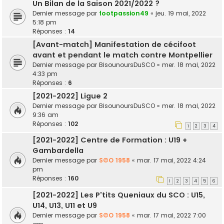
Un Bilan de la Saison 2021/2022 ?
Dernier message par
footpassion49
«
jeu. 19 mai, 2022
5:18 pm
Réponses :
14
[Avant-match] Manifestation de cécifoot
avant et pendant le match contre Montpellier
Dernier message par
BisounoursDuSCO
«
mer. 18 mai, 2022
4:33 pm
Réponses :
6
[2021-2022] Ligue 2
Dernier message par
BisounoursDuSCO
«
mer. 18 mai, 2022
9:36 am
Réponses :
102
1
2
3
4
[2021-2022] Centre de Formation : U19 +
Gambardella
Dernier message par
S©O 1958
«
mar. 17 mai, 2022 4:24
pm
Réponses :
160
1
2
3
4
5
6
[2021-2022] Les P'tits Queniaux du SCO : U15,
U14, U13, U11 et U9
Dernier message par
S©O 1958
«
mar. 17 mai, 2022 7:00