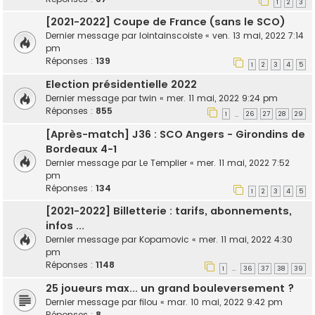
1
2
3
[2021-2022] Coupe de France (sans le SCO)
Dernier message par
lointainscoiste
«
ven. 13 mai, 2022 7:14
pm
Réponses :
139
1
2
3
4
5
Election présidentielle 2022
Dernier message par
twin
«
mer. 11 mai, 2022 9:24 pm
Réponses :
855
1
26
27
28
29
…
[Après-match] J36 : SCO Angers - Girondins de
Bordeaux 4-1
Dernier message par
Le Templier
«
mer. 11 mai, 2022 7:52
pm
Réponses :
134
1
2
3
4
5
[2021-2022] Billetterie : tarifs, abonnements,
infos ...
Dernier message par
Kopamovic
«
mer. 11 mai, 2022 4:30
pm
Réponses :
1148
1
36
37
38
39
…
25 joueurs max... un grand bouleversement ?
Dernier message par
filou
«
mar. 10 mai, 2022 9:42 pm
Réponses :
8