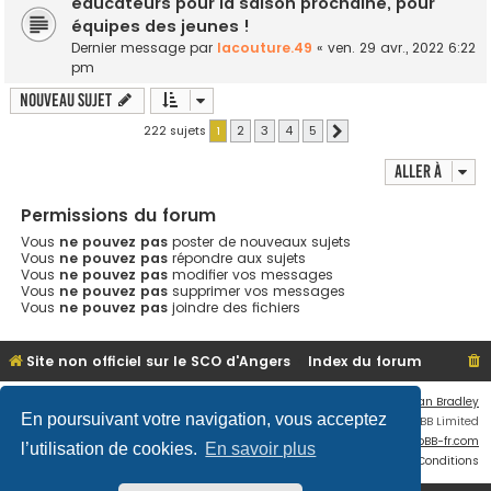
éducateurs pour la saison prochaine, pour
équipes des jeunes !
Dernier message par
lacouture.49
«
ven. 29 avr., 2022 6:22
pm
Nouveau sujet
222 sujets
1
2
3
4
5
Suivante
Aller à
Permissions du forum
Vous
ne pouvez pas
poster de nouveaux sujets
Vous
ne pouvez pas
répondre aux sujets
Vous
ne pouvez pas
modifier vos messages
Vous
ne pouvez pas
supprimer vos messages
Vous
ne pouvez pas
joindre des fichiers
Site non officiel sur le SCO d'Angers
Index du forum
Flat Style by
Ian Bradley
En poursuivant votre navigation, vous acceptez
Développé par
phpBB
® Forum Software © phpBB Limited
Traduit par
phpBB-fr.com
l’utilisation de cookies.
En savoir plus
Confidentialité
|
Conditions