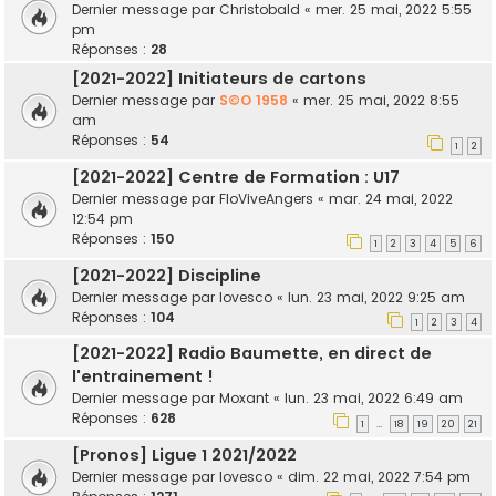
Dernier message par
Christobald
«
mer. 25 mai, 2022 5:55
pm
Réponses :
28
[2021-2022] Initiateurs de cartons
Dernier message par
S©O 1958
«
mer. 25 mai, 2022 8:55
am
Réponses :
54
1
2
[2021-2022] Centre de Formation : U17
Dernier message par
FloViveAngers
«
mar. 24 mai, 2022
12:54 pm
Réponses :
150
1
2
3
4
5
6
[2021-2022] Discipline
Dernier message par
lovesco
«
lun. 23 mai, 2022 9:25 am
Réponses :
104
1
2
3
4
[2021-2022] Radio Baumette, en direct de
l'entrainement !
Dernier message par
Moxant
«
lun. 23 mai, 2022 6:49 am
Réponses :
628
1
18
19
20
21
…
[Pronos] Ligue 1 2021/2022
Dernier message par
lovesco
«
dim. 22 mai, 2022 7:54 pm