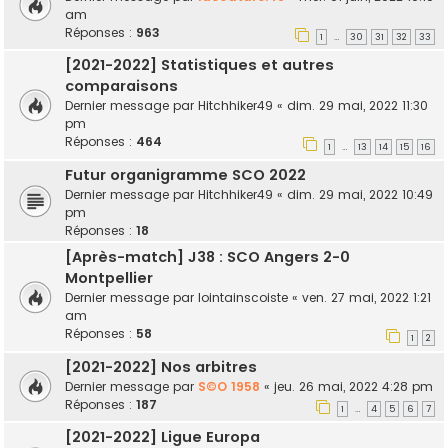
am
Réponses :
963
1
30
31
32
33
…
[2021-2022] Statistiques et autres
comparaisons
Dernier message par
Hitchhiker49
«
dim. 29 mai, 2022 11:30
pm
Réponses :
464
1
13
14
15
16
…
Futur organigramme SCO 2022
Dernier message par
Hitchhiker49
«
dim. 29 mai, 2022 10:49
pm
Réponses :
18
[Après-match] J38 : SCO Angers 2-0
Montpellier
Dernier message par
lointainscoiste
«
ven. 27 mai, 2022 1:21
am
Réponses :
58
1
2
[2021-2022] Nos arbitres
Dernier message par
S©O 1958
«
jeu. 26 mai, 2022 4:28 pm
Réponses :
187
1
4
5
6
7
…
[2021-2022] Ligue Europa