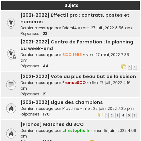
Sujets
[2021-2022] Effectif pro : contrats, postes et
numéros
Dernier message par
Brice44
«
mer. 27 juil., 2022 8:56 am
Réponses :
23
[2021-2022] Centre de Formation : le planning
du week-end
Dernier message par
S©O 1958
«
ven. 27 mai, 2022 7:38
am
Réponses :
44
1
2
[2021-2022] Vote du plus beau but de la saison
Dernier message par
FranceSCO
«
dim. 17 juil., 2022 4:16
pm
Réponses :
21
[2021-2022] Ligue des champions
Dernier message par
Playtime
«
mer. 22 juin, 2022 7:25 pm
Réponses :
170
1
2
3
4
5
6
[Pronos] Matches du SCO
Dernier message par
christophe h
«
mer. 15 juin, 2022 4:09
pm