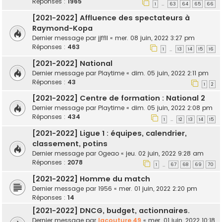
Réponses :
1965
1
63
64
65
66
…
[2021-2022] Affluence des spectateurs à
Raymond-Kopa
Dernier message par
jjffll
«
mer. 08 juin, 2022 3:27 pm
Réponses :
463
1
13
14
15
16
…
[2021-2022] National
Dernier message par
Playtime
«
dim. 05 juin, 2022 2:11 pm
Réponses :
43
1
2
[2021-2022] Centre de formation : National 2
Dernier message par
Playtime
«
dim. 05 juin, 2022 2:08 pm
Réponses :
434
1
12
13
14
15
…
[2021-2022] Ligue 1 : équipes, calendrier,
classement, potins
Dernier message par
Ogeao
«
jeu. 02 juin, 2022 9:28 am
Réponses :
2078
1
67
68
69
70
…
[2021-2022] Homme du match
Dernier message par
1956
«
mer. 01 juin, 2022 2:20 pm
Réponses :
14
[2021-2022] DNCG, budget, actionnaires.
Dernier message par
lacouture.49
«
mer. 01 juin, 2022 10:18