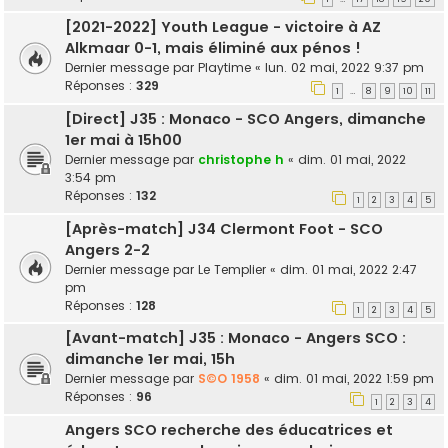
[2021-2022] Youth League - victoire à AZ
Alkmaar 0-1, mais éliminé aux pénos !
Dernier message par
Playtime
«
lun. 02 mai, 2022 9:37 pm
Réponses :
329
1
8
9
10
11
…
[Direct] J35 : Monaco - SCO Angers, dimanche
1er mai à 15h00
Dernier message par
christophe h
«
dim. 01 mai, 2022
3:54 pm
Réponses :
132
1
2
3
4
5
[Après-match] J34 Clermont Foot - SCO
Angers 2-2
Dernier message par
Le Templier
«
dim. 01 mai, 2022 2:47
pm
Réponses :
128
1
2
3
4
5
[Avant-match] J35 : Monaco - Angers SCO :
dimanche 1er mai, 15h
Dernier message par
S©O 1958
«
dim. 01 mai, 2022 1:59 pm
Réponses :
96
1
2
3
4
Angers SCO recherche des éducatrices et