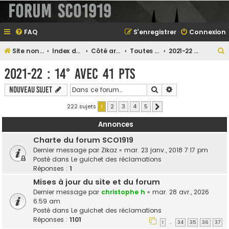
Forum SCO1919
FAQ
S’enregistrer
Connexion
Site non officiel sur le SCO d'Angers
Index du forum
Côté archives...
Toutes les saisons passées
2021-22 : 14° avec 41 pts
e
2021-22 : 14° avec 41 pts
Rechercher
Recherche avanc
Nouveau sujet
e
222 sujets
1
2
3
4
5
Suivante
r
Annonces
Charte du forum SCO1919
Dernier message par
Zikaz
«
mar. 23 janv., 2018 7:17 pm
e
Posté dans
Le guichet des réclamations
Réponses :
1
r
Mises à jour du site et du forum
Dernier message par
christophe h
«
mar. 28 avr., 2026
6:59 am
Posté dans
Le guichet des réclamations
Réponses :
1101
1
34
35
36
37
…