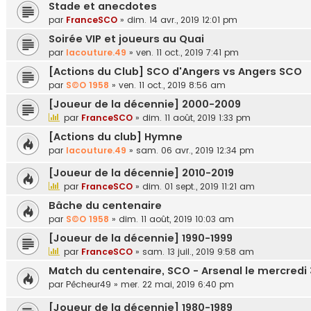
Stade et anecdotes
par
FranceSCO
»
dim. 14 avr., 2019 12:01 pm
Soirée VIP et joueurs au Quai
par
lacouture.49
»
ven. 11 oct., 2019 7:41 pm
[Actions du Club] SCO d'Angers vs Angers SCO
par
S©O 1958
»
ven. 11 oct., 2019 8:56 am
[Joueur de la décennie] 2000-2009
par
FranceSCO
»
dim. 11 août, 2019 1:33 pm
[Actions du club] Hymne
par
lacouture.49
»
sam. 06 avr., 2019 12:34 pm
[Joueur de la décennie] 2010-2019
par
FranceSCO
»
dim. 01 sept., 2019 11:21 am
Bâche du centenaire
par
S©O 1958
»
dim. 11 août, 2019 10:03 am
[Joueur de la décennie] 1990-1999
par
FranceSCO
»
sam. 13 juil., 2019 9:58 am
Match du centenaire, SCO - Arsenal le mercredi 31
par
Pêcheur49
»
mer. 22 mai, 2019 6:40 pm
[Joueur de la décennie] 1980-1989