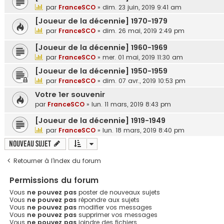
par
FranceSCO
»
dim. 23 juin, 2019 9:41 am
[Joueur de la décennie] 1970-1979
par
FranceSCO
»
dim. 26 mai, 2019 2:49 pm
[Joueur de la décennie] 1960-1969
par
FranceSCO
»
mer. 01 mai, 2019 11:30 am
[Joueur de la décennie] 1950-1959
par
FranceSCO
»
dim. 07 avr., 2019 10:53 pm
Votre 1er souvenir
par
FranceSCO
»
lun. 11 mars, 2019 8:43 pm
[Joueur de la décennie] 1919-1949
par
FranceSCO
»
lun. 18 mars, 2019 8:40 pm
Nouveau sujet
Retourner à l’index du forum
Permissions du forum
Vous
ne pouvez pas
poster de nouveaux sujets
Vous
ne pouvez pas
répondre aux sujets
Vous
ne pouvez pas
modifier vos messages
Vous
ne pouvez pas
supprimer vos messages
Vous
ne pouvez pas
joindre des fichiers