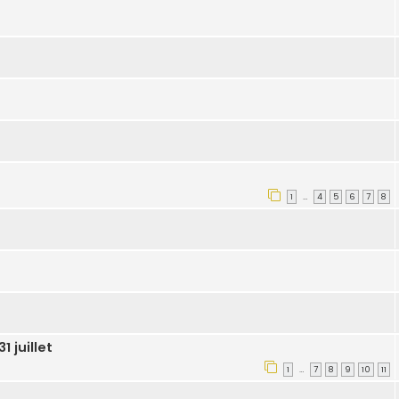
1
4
5
6
7
8
…
 juillet
1
7
8
9
10
11
…