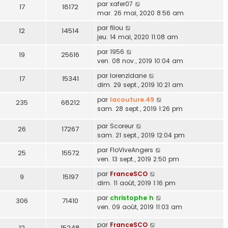
par
xafer07
17
18172
mar. 26 mai, 2020 8:56 am
par
filou
12
14514
jeu. 14 mai, 2020 11:08 am
par
1956
19
25616
ven. 08 nov., 2019 10:04 am
par
lorenzidane
17
15341
dim. 29 sept., 2019 10:21 am
par
lacouture.49
235
68212
sam. 28 sept., 2019 1:26 pm
par
Scoreur
26
17267
sam. 21 sept., 2019 12:04 pm
par
FloViveAngers
25
15572
ven. 13 sept., 2019 2:50 pm
par
FranceSCO
9
15197
dim. 11 août, 2019 1:16 pm
par
christophe h
306
71410
ven. 09 août, 2019 11:03 am
par
FranceSCO
12
15248