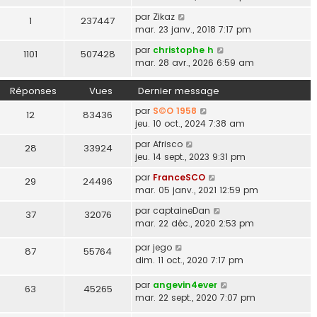
par
Zikaz
1
237447
mar. 23 janv., 2018 7:17 pm
par
christophe h
1101
507428
mar. 28 avr., 2026 6:59 am
Réponses
Vues
Dernier message
par
S©O 1958
12
83436
jeu. 10 oct., 2024 7:38 am
par
Afrisco
28
33924
jeu. 14 sept., 2023 9:31 pm
par
FranceSCO
29
24496
mar. 05 janv., 2021 12:59 pm
par
captaineDan
37
32076
mar. 22 déc., 2020 2:53 pm
par
jego
87
55764
dim. 11 oct., 2020 7:17 pm
par
angevin4ever
63
45265
mar. 22 sept., 2020 7:07 pm