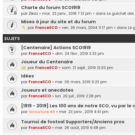
Charte du forum SCO1919
par
Zikaz
»
mar. 23 janv., 2018 7:13 pm
» dans
Le guichet des
Mises à jour du site et du forum
par
FranceSCO
»
ven. 26 mars, 2004 11:17 pm
» dans
Le 
SUJETS
[Centenaire] Actions SCO1919
par
FranceSCO
»
dim. 24 févr., 2019 2:33 pm
Joueur du Centenaire
par
FranceSCO
»
sam. 21 sept., 2019 12:03 pm
Idées
par
FranceSCO
»
mer. 06 mars, 2019 9:23 pm
Joueurs et anecdotes
par
FranceSCO
»
lun. 29 juil., 2019 2:28 pm
[1919 - 2019] Les 100 ans de notre SCO, vu par le 
par
lacouture.49
»
mer. 23 janv., 2019 4:41 pm
Tournoi de footsal Supporters/Anciens pros
par
FranceSCO
»
mer. 28 août, 2019 6:48 pm