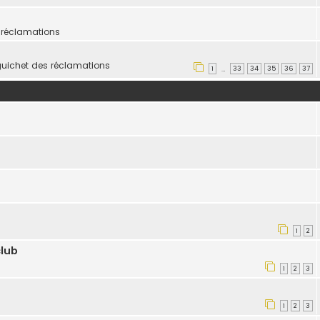
 réclamations
guichet des réclamations
1
33
34
35
36
37
…
1
2
club
1
2
3
1
2
3