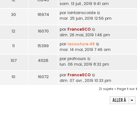
sam. 13 juil., 2019 9:41 am
par
lointainscoiste
30
18974
mar. 25 juin, 2019 12:56 pm
par
FranceSCO
12
16070
dim. 26 mai, 2019 1:46 pm
par
lacouture.49
11
15399
mar. 14 mai, 2019 7:46 am
par
profnours
107
41128
lun. 06 mai, 2019 8:32 pm
par
FranceSCO
10
16072
dim. 07 avr., 2019 10:33 pm
21 sujets • Page
1
sur
1
Aller à