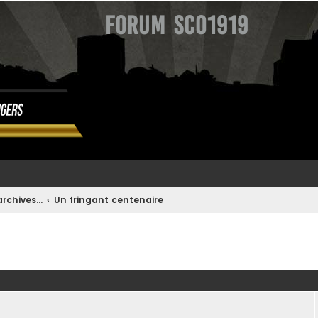
Forum SCO1919
rchives...
Un fringant centenaire
ée