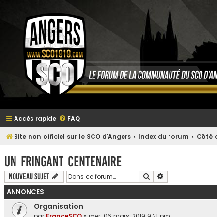
Accès rapide
FAQ
Site non officiel sur le SCO d'Angers
Index du forum
Côté a
Un fringant centenaire
Rechercher
Recherche avanc
Nouveau sujet
ANNONCES
Organisation
par
FranceSCO
»
mer. 06 mars, 2019 9:21 pm