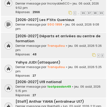
Dernier message par
IncroyableSCO
«
jeu. 06 août, 2026
9:52 pm
Réponses :
2966
1
96
97
98
99
…
[2026-2027] Les P’tits Queniaux
Dernier message par
S©O 1958
«
jeu. 06 août, 2026 9:08
pm
[2026-2027] Départs et arrivées au centre de
formation
Dernier message par
Tranquilou
«
jeu. 06 août, 2026 5:26
pm
Réponses :
48
1
2
Yahya JLIDI (attaquant)
Dernier message par
Tranquilou
«
jeu. 06 août, 2026 5:25
pm
Réponses :
27
[2026-2027] U19 national
Dernier message par
footpassion49
«
jeu. 06 août, 2026
5:15 pm
Réponses :
27
[Staff] Anthar YAHIA (entraîneur U17)
Dernier message par
Breizh49
«
lun. 03 août, 2026 2:21 pm