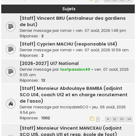
Sujets
[Staff] Vincent BRU (entraîneur des gardiens
de but)
Dernier message par
romar
«
ven. 07 août, 2026 1:48 pm
Réponses :
3
[Staff] Cyprien MACHU (responsable U14)
Dernier message par
romar
«
ven. 07 août, 2026 10:59 am
Réponses :
2
[2026-2027] U17 National
Dernier message par
footpassion49
«
ven. 07 août, 2026
8:05 am
Réponses :
13
[Staff] Monsieur Abdoulaye BAMBA (adjoint
SCO U14, coach U12 et en charge recrutement
de l'asso)
Dernier message par
IncroyableSCO
«
jeu. 06 août, 2026
9:54 pm
Réponses :
1002
1
31
32
33
34
…
[Staff] Monsieur Vincent MANCEAU (adjoint
SCO U15, coach U11 et resp. école de foot)