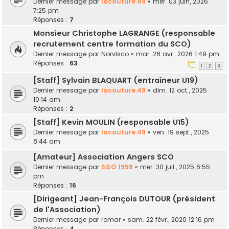
Dernier message par
lacouture.49
«
mer. 03 juin, 2026
7:25 pm
Réponses :
7
Monsieur Christophe LAGRANGE (responsable
recrutement centre formation du SCO)
Dernier message par
Norvisco
«
mar. 28 avr., 2026 1:49 pm
Réponses :
63
1
2
3
[Staff] Sylvain BLAQUART (entraîneur U19)
Dernier message par
lacouture.49
«
dim. 12 oct., 2025
10:14 am
Réponses :
2
[Staff] Kevin MOULIN (responsable U15)
Dernier message par
lacouture.49
«
ven. 19 sept., 2025
8:44 am
[Amateur] Association Angers SCO
Dernier message par
S©O 1958
«
mer. 30 juil., 2025 6:55
pm
Réponses :
16
[Dirigeant] Jean-François DUTOUR (président
de l'Association)
Dernier message par
romar
«
sam. 22 févr., 2020 12:16 pm
Réponses :
4