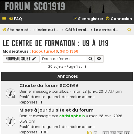
Forum SCO1919
FAQ
S’enregistrer
Connexion
Site non officiel sur le SCO d'Angers
Index du forum
Côté terrain...
Le centre de formation : U9 à U19
e
Le centre de formation : U9 à U19
Modérateurs :
lacouture.49
,
S©O 1958
Rechercher
Recherche avanc
Nouveau sujet
e
20 sujets • Page
1
sur
1
r
Annonces
Charte du forum SCO1919
Dernier message par
Zikaz
«
mar. 23 janv., 2018 7:17 pm
e
Posté dans
Le guichet des réclamations
r
Réponses :
1
Mises à jour du site et du forum
Dernier message par
christophe h
«
mar. 28 avr., 2026
6:59 am
Posté dans
Le guichet des réclamations
Réponses :
1101
1
34
35
36
37
…