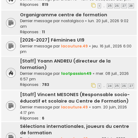
Réponses :
819
1
25
26
27
28
…
Organigramme centre de formation
Dernier message par
nostalgisco
«
lun. 20 juil., 2026 9:02
am
Réponses :
11
[2026-2027] Féminines U19
Dernier message par
lacouture.49
«
jeu. 16 juil., 2026 6:00
pm
[Staff] Yoann ANDREU (directeur de la
formation)
Dernier message par
footpassion49
«
mer. 08 juil., 2026
6:57 pm
Réponses :
783
1
24
25
26
27
…
[Staff] Vincent MESONES (Responsable socio-
éducatif et scolaire au Centre de Formation)
Dernier message par
lacouture.49
«
sam. 20 juin, 2026
4:17 pm
Réponses :
6
Sélections internationales, joueurs du centre
de formation