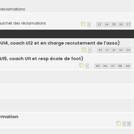
 réclamations
guichet des réclamations
1
33
34
35
36
37
…
U14, coach U12 et en charge recrutement de l'asso)
1
30
31
32
33
34
…
15, coach U11 et resp école de foot)
1
95
96
97
98
99
…
ormation
1
2