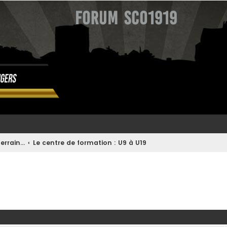
Forum SCO1919
errain...
Le centre de formation : U9 à U19
ée