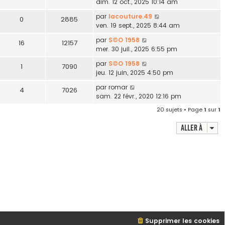
dim. 12 oct., 2025 10:14 am
par
lacouture.49
0
2885
ven. 19 sept., 2025 8:44 am
par
S©O 1958
16
12157
mer. 30 juil., 2025 6:55 pm
par
S©O 1958
1
7090
jeu. 12 juin, 2025 4:50 pm
par
romar
4
7026
sam. 22 févr., 2020 12:16 pm
20 sujets • Page
1
sur
1
Aller à
Supprimer les cookies