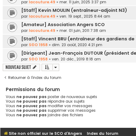
par
lacouture.49
»
mer. 11 juin, 2025 3:37 pm
[Staff] Kevin MOULIN (entraîneur-adjoint N3)
par
lacouture.49
»
ven. 19 sept., 2025 8:44 am
[Amateur] Association Angers SCO
par
lacouture.49
»
mer. 01 juin, 2011 7:38 am
[Staff] Vincent BRU (entraîneur des gardiens de
par
S©O 1958
»
dim. 23 août, 2020 4:21 pm
[Dirigeant] Jean-François DUTOUR (président de
par
S©O 1958
»
ven. 20 déc., 2019 8:18 am
Nouveau sujet
Retourner à l’index du forum
Permissions du forum
Vous
ne pouvez pas
poster de nouveaux sujets
Vous
ne pouvez pas
répondre aux sujets
Vous
ne pouvez pas
modifier vos messages
Vous
ne pouvez pas
supprimer vos messages
Vous
ne pouvez pas
joindre des fichiers
Site non officiel sur le SCO d'Angers
Index du forum