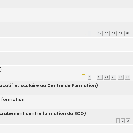
1
24
25
26
27
28
…
)
1
23
24
25
26
27
…
catif et scolaire au Centre de Formation)
e formation
crutement centre formation du SCO)
1
2
3