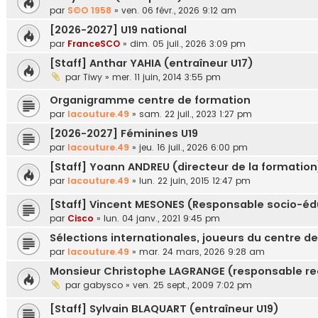
par
S©O 1958
»
ven. 06 févr., 2026 9:12 am
[2026-2027] U19 national
par
FranceSCO
»
dim. 05 juil., 2026 3:09 pm
[Staff] Anthar YAHIA (entraîneur U17)
par
Tiwy
»
mer. 11 juin, 2014 3:55 pm
Organigramme centre de formation
par
lacouture.49
»
sam. 22 juil., 2023 1:27 pm
[2026-2027] Féminines U19
par
lacouture.49
»
jeu. 16 juil., 2026 6:00 pm
[Staff] Yoann ANDREU (directeur de la formation
par
lacouture.49
»
lun. 22 juin, 2015 12:47 pm
[Staff] Vincent MESONES (Responsable socio-édu
par
Cisco
»
lun. 04 janv., 2021 9:45 pm
Sélections internationales, joueurs du centre d
par
lacouture.49
»
mar. 24 mars, 2026 9:28 am
Monsieur Christophe LAGRANGE (responsable re
par
gabysco
»
ven. 25 sept., 2009 7:02 pm
[Staff] Sylvain BLAQUART (entraîneur U19)