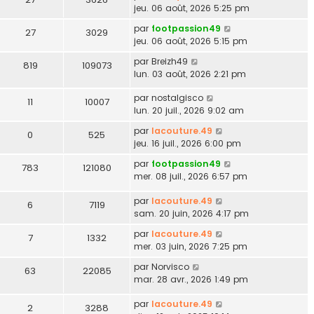
jeu. 06 août, 2026 5:25 pm
par
footpassion49
27
3029
jeu. 06 août, 2026 5:15 pm
par
Breizh49
819
109073
lun. 03 août, 2026 2:21 pm
par
nostalgisco
11
10007
lun. 20 juil., 2026 9:02 am
par
lacouture.49
0
525
jeu. 16 juil., 2026 6:00 pm
par
footpassion49
783
121080
mer. 08 juil., 2026 6:57 pm
par
lacouture.49
6
7119
sam. 20 juin, 2026 4:17 pm
par
lacouture.49
7
1332
mer. 03 juin, 2026 7:25 pm
par
Norvisco
63
22085
mar. 28 avr., 2026 1:49 pm
par
lacouture.49
2
3288