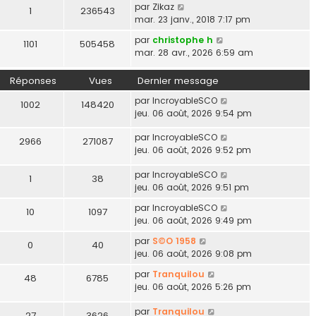
par
Zikaz
1
236543
mar. 23 janv., 2018 7:17 pm
par
christophe h
1101
505458
mar. 28 avr., 2026 6:59 am
Réponses
Vues
Dernier message
par
IncroyableSCO
1002
148420
jeu. 06 août, 2026 9:54 pm
par
IncroyableSCO
2966
271087
jeu. 06 août, 2026 9:52 pm
par
IncroyableSCO
1
38
jeu. 06 août, 2026 9:51 pm
par
IncroyableSCO
10
1097
jeu. 06 août, 2026 9:49 pm
par
S©O 1958
0
40
jeu. 06 août, 2026 9:08 pm
par
Tranquilou
48
6785
jeu. 06 août, 2026 5:26 pm
par
Tranquilou
27
3626