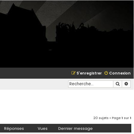
S’enregistrer
Connexion
Recher
Re
20 sujets • Page
1
sur
1
Réponses
Vues
Dernier message