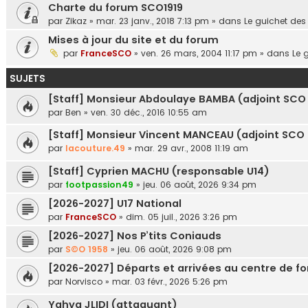
Charte du forum SCO1919
par
Zikaz
»
mar. 23 janv., 2018 7:13 pm
» dans
Le guichet des
Mises à jour du site et du forum
par
FranceSCO
»
ven. 26 mars, 2004 11:17 pm
» dans
Le 
SUJETS
[Staff] Monsieur Abdoulaye BAMBA (adjoint SCO 
par
Ben
»
ven. 30 déc., 2016 10:55 am
[Staff] Monsieur Vincent MANCEAU (adjoint SCO U
par
lacouture.49
»
mar. 29 avr., 2008 11:19 am
[Staff] Cyprien MACHU (responsable U14)
par
footpassion49
»
jeu. 06 août, 2026 9:34 pm
[2026-2027] U17 National
par
FranceSCO
»
dim. 05 juil., 2026 3:26 pm
[2026-2027] Nos P’tits Coniauds
par
S©O 1958
»
jeu. 06 août, 2026 9:08 pm
[2026-2027] Départs et arrivées au centre de f
par
Norvisco
»
mar. 03 févr., 2026 5:26 pm
Yahya JLIDI (attaquant)