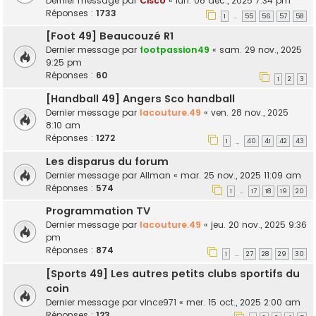
Dernier message par
Cisco
«
lun. 08 déc., 2025 7:34 pm
Réponses :
1733
1
55
56
57
58
…
[Foot 49] Beaucouzé R1
Dernier message par
footpassion49
«
sam. 29 nov., 2025
9:25 pm
Réponses :
60
1
2
3
[Handball 49] Angers Sco handball
Dernier message par
lacouture.49
«
ven. 28 nov., 2025
8:10 am
Réponses :
1272
1
40
41
42
43
…
Les disparus du forum
Dernier message par
Allman
«
mar. 25 nov., 2025 11:09 am
Réponses :
574
1
17
18
19
20
…
Programmation TV
Dernier message par
lacouture.49
«
jeu. 20 nov., 2025 9:36
pm
Réponses :
874
1
27
28
29
30
…
[Sports 49] Les autres petits clubs sportifs du
coin
Dernier message par
vince971
«
mer. 15 oct., 2025 2:00 am
Réponses :
123