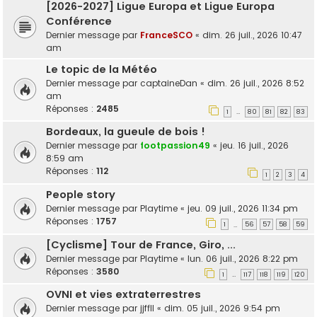
[2026-2027] Ligue Europa et Ligue Europa
Conférence
Dernier message par
FranceSCO
«
dim. 26 juil., 2026 10:47
am
Le topic de la Météo
Dernier message par
captaineDan
«
dim. 26 juil., 2026 8:52
am
Réponses :
2485
1
80
81
82
83
…
Bordeaux, la gueule de bois !
Dernier message par
footpassion49
«
jeu. 16 juil., 2026
8:59 am
Réponses :
112
1
2
3
4
People story
Dernier message par
Playtime
«
jeu. 09 juil., 2026 11:34 pm
Réponses :
1757
1
56
57
58
59
…
[Cyclisme] Tour de France, Giro, ...
Dernier message par
Playtime
«
lun. 06 juil., 2026 8:22 pm
Réponses :
3580
1
117
118
119
120
…
OVNI et vies extraterrestres
Dernier message par
jjffll
«
dim. 05 juil., 2026 9:54 pm