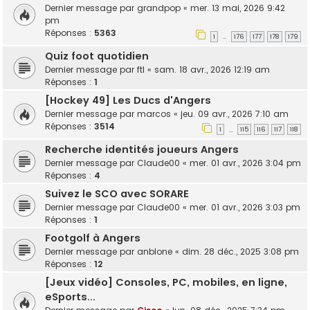
Dernier message par
grandpop
«
mer. 13 mai, 2026 9:42
pm
Réponses :
5363
1
176
177
178
179
…
Quiz foot quotidien
Dernier message par
ftl
«
sam. 18 avr., 2026 12:19 am
Réponses :
1
[Hockey 49] Les Ducs d'Angers
Dernier message par
marcos
«
jeu. 09 avr., 2026 7:10 am
Réponses :
3514
1
115
116
117
118
…
Recherche identités joueurs Angers
Dernier message par
Claude00
«
mer. 01 avr., 2026 3:04 pm
Réponses :
4
Suivez le SCO avec SORARE
Dernier message par
Claude00
«
mer. 01 avr., 2026 3:03 pm
Réponses :
1
Footgolf à Angers
Dernier message par
anblone
«
dim. 28 déc., 2025 3:08 pm
Réponses :
12
[Jeux vidéo] Consoles, PC, mobiles, en ligne,
eSports...