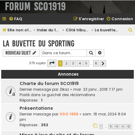
Forum SCO1919
FAQ
S’enregistrer
Connexion
Site non officiel sur le SCO d'Angers
Index du forum
Côté tribune...
La buvette du Sporting
e
La buvette du Sporting
Rechercher
Recherche avanc
Nouveau sujet
e
Page
1
sur
8
379 sujets
1
2
3
4
5
…
8
Suivante
r
Annonces
Charte du forum SCO1919
Dernier message par
Zikaz
«
mar. 23 janv., 2018 7:17 pm
e
Posté dans
Le guichet des réclamations
r
Réponses :
1
Présentations
Dernier message par
S©O 1958
«
sam. 18 mai, 2024 8:04
pm
Réponses :
353
1
9
10
11
12
…