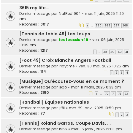
3615 my life...
Dernier message par
NatRed1904
«
mer. 11 juin, 2025 11:29
am
Réponses :
8017
1
265
266
267
268
…
[Tennis de table 49] Les Loups
Dernier message par
footpassion49
«
ven. 06 juin, 2025
10:09 pm
Réponses :
1217
1
38
39
40
41
…
[Foot 49] Croix Blanche Angers Football
Dernier message par
Playtime
«
ven. 30 mai, 2025 10:25 am
Réponses :
114
1
2
3
4
[Musique] Qu'écoutez-vous en ce moment ?
Dernier message par
jego
«
mar. 11 mars, 2025 8:33 am
Réponses :
2180
1
70
71
72
73
…
[Handball] Équipes nationales
Dernier message par
jjffll
«
mer. 29 janv., 2025 10:59 pm
Réponses :
77
1
2
3
[Tennis] Roland Garros, Coupe Davis, ...
Dernier message par
1956
«
mer. 15 janv., 2025 12:03 pm