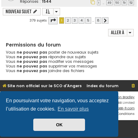
Réponses :
1544
1
49
50
51
52
…
Nouveau sujet
Page
1
sur
8
379 sujets
1
2
3
4
5
…
8
Suivante
Aller à
Permissions du forum
Vous
ne pouvez pas
poster de nouveaux sujets
Vous
ne pouvez pas
répondre aux sujets
Vous
ne pouvez pas
modifier vos messages
Vous
ne pouvez pas
supprimer vos messages
Vous
ne pouvez pas
joindre des fichiers
Site non officiel sur le SCO d'Angers
Index du forum
Flat Style by
Ian Bradley
En poursuivant votre navigation, vous acceptez
Développé par
phpBB
® Forum Software © phpBB Limited
Traduit par
phpBB-fr.com
l’utilisation de cookies.
En savoir plus
Confidentialité
|
Conditions
OK