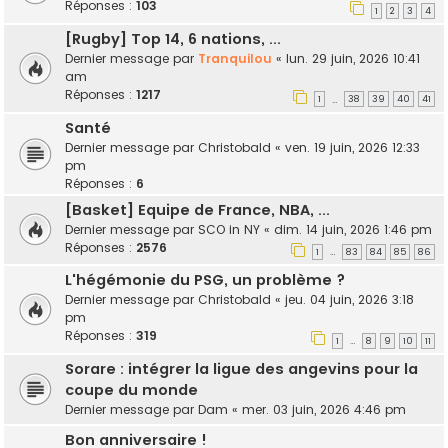
Réponses :
103
1
2
3
4
[Rugby] Top 14, 6 nations, ...
Dernier message par
Tranquilou
«
lun. 29 juin, 2026 10:41
am
Réponses :
1217
1
38
39
40
41
…
Santé
Dernier message par
Christobald
«
ven. 19 juin, 2026 12:33
pm
Réponses :
6
[Basket] Equipe de France, NBA, ...
Dernier message par
SCO in NY
«
dim. 14 juin, 2026 1:46 pm
Réponses :
2576
1
83
84
85
86
…
L'hégémonie du PSG, un problème ?
Dernier message par
Christobald
«
jeu. 04 juin, 2026 3:18
pm
Réponses :
319
1
8
9
10
11
…
Sorare : intégrer la ligue des angevins pour la
coupe du monde
Dernier message par
Dam
«
mer. 03 juin, 2026 4:46 pm
Bon anniversaire !