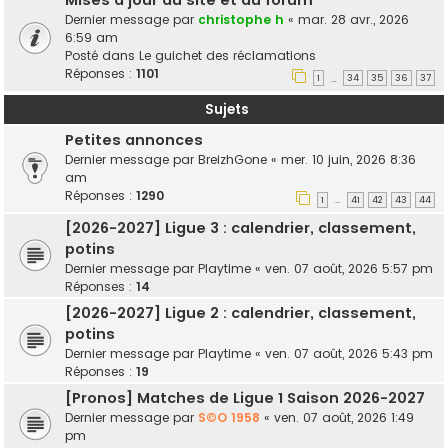
Mises à jour du site et du forum
Dernier message par
christophe h
«
mar. 28 avr., 2026
6:59 am
Posté dans
Le guichet des réclamations
Réponses :
1101
1
34
35
36
37
…
Sujets
Petites annonces
Dernier message par
BreizhGone
«
mer. 10 juin, 2026 8:36
am
Réponses :
1290
1
41
42
43
44
…
[2026-2027] Ligue 3 : calendrier, classement,
potins
Dernier message par
Playtime
«
ven. 07 août, 2026 5:57 pm
Réponses :
14
[2026-2027] Ligue 2 : calendrier, classement,
potins
Dernier message par
Playtime
«
ven. 07 août, 2026 5:43 pm
Réponses :
19
[Pronos] Matches de Ligue 1 Saison 2026-2027
Dernier message par
S©O 1958
«
ven. 07 août, 2026 1:49
pm