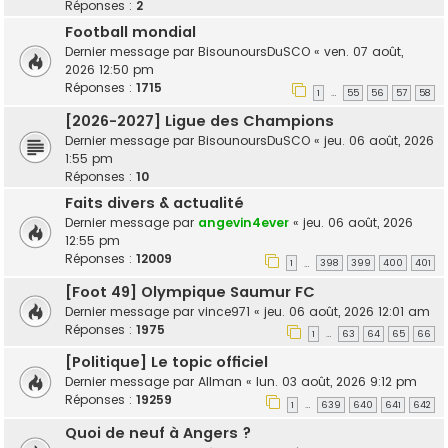
Réponses :
2
Football mondial
Dernier message par
BisounoursDuSCO
«
ven. 07 août,
2026 12:50 pm
Réponses :
1715
1
55
56
57
58
…
[2026-2027] Ligue des Champions
Dernier message par
BisounoursDuSCO
«
jeu. 06 août, 2026
1:55 pm
Réponses :
10
Faits divers & actualité
Dernier message par
angevin4ever
«
jeu. 06 août, 2026
12:55 pm
Réponses :
12009
1
398
399
400
401
…
[Foot 49] Olympique Saumur FC
Dernier message par
vince971
«
jeu. 06 août, 2026 12:01 am
Réponses :
1975
1
63
64
65
66
…
[Politique] Le topic officiel
Dernier message par
Allman
«
lun. 03 août, 2026 9:12 pm
Réponses :
19259
1
639
640
641
642
…
Quoi de neuf à Angers ?