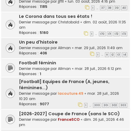
Dernier message par
jjffll
«
lun. 03 août, 2026 4:16 pm
Réponses :
1185
1
37
38
39
40
…
Le Corona dans tous ses états !
Dernier message par
Christobald
«
dim. 02 août, 2026 11:35
am
Réponses :
5160
1
170
171
172
173
…
Un peu d'histoire
Dernier message par
Allman
«
mer. 29 juil., 2026 11:49 am
Réponses :
406
1
11
12
13
14
…
Football féminin
Dernier message par
Allman
«
mar. 28 juil., 2026 6:12 pm
Réponses :
1
[Football] Equipes de France (A, jeunes,
féminines...)
Dernier message par
lacouture.49
«
mar. 28 juil., 2026
10:20 am
Réponses :
9077
1
300
301
302
303
…
[2026-2027] Coupe de France (sans le SCO)
Dernier message par
FranceSCO
«
dim. 26 juil., 2026 4:46
pm