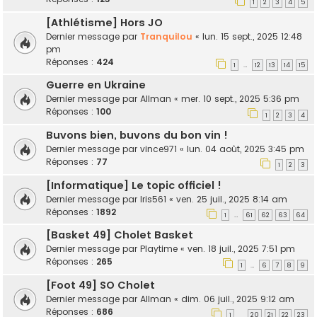
1
2
3
4
5
[Athlétisme] Hors JO
Dernier message par
Tranquilou
«
lun. 15 sept., 2025 12:48
pm
Réponses :
424
1
12
13
14
15
…
Guerre en Ukraine
Dernier message par
Allman
«
mer. 10 sept., 2025 5:36 pm
Réponses :
100
1
2
3
4
Buvons bien, buvons du bon vin !
Dernier message par
vince971
«
lun. 04 août, 2025 3:45 pm
Réponses :
77
1
2
3
[Informatique] Le topic officiel !
Dernier message par
Iris561
«
ven. 25 juil., 2025 8:14 am
Réponses :
1892
1
61
62
63
64
…
[Basket 49] Cholet Basket
Dernier message par
Playtime
«
ven. 18 juil., 2025 7:51 pm
Réponses :
265
1
6
7
8
9
…
[Foot 49] SO Cholet
Dernier message par
Allman
«
dim. 06 juil., 2025 9:12 am
Réponses :
686
1
20
21
22
23
…