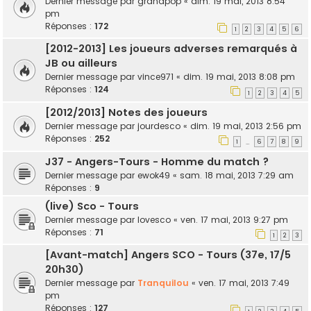
Dernier message par
grandpop
«
dim. 19 mai, 2013 8:54
pm
Réponses :
172
1
2
3
4
5
6
[2012-2013] Les joueurs adverses remarqués à
JB ou ailleurs
Dernier message par
vince971
«
dim. 19 mai, 2013 8:08 pm
Réponses :
124
1
2
3
4
5
[2012/2013] Notes des joueurs
Dernier message par
jourdesco
«
dim. 19 mai, 2013 2:56 pm
Réponses :
252
1
6
7
8
9
…
J37 - Angers-Tours - Homme du match ?
Dernier message par
ewok49
«
sam. 18 mai, 2013 7:29 am
Réponses :
9
(live) Sco - Tours
Dernier message par
lovesco
«
ven. 17 mai, 2013 9:27 pm
Réponses :
71
1
2
3
[Avant-match] Angers SCO - Tours (37e, 17/5
20h30)
Dernier message par
Tranquilou
«
ven. 17 mai, 2013 7:49
pm
Réponses :
127