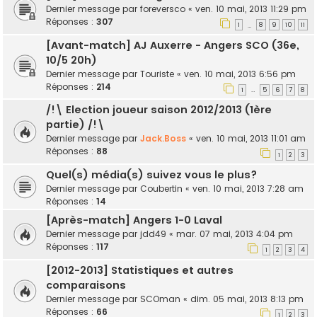
Dernier message par
foreversco
«
ven. 10 mai, 2013 11:29 pm
Réponses :
307
1
8
9
10
11
…
[Avant-match] AJ Auxerre - Angers SCO (36e,
10/5 20h)
Dernier message par
Touriste
«
ven. 10 mai, 2013 6:56 pm
Réponses :
214
1
5
6
7
8
…
/!\ Election joueur saison 2012/2013 (1ère
partie) /!\
Dernier message par
Jack.Boss
«
ven. 10 mai, 2013 11:01 am
Réponses :
88
1
2
3
Quel(s) média(s) suivez vous le plus?
Dernier message par
Coubertin
«
ven. 10 mai, 2013 7:28 am
Réponses :
14
[Après-match] Angers 1-0 Laval
Dernier message par
jdd49
«
mar. 07 mai, 2013 4:04 pm
Réponses :
117
1
2
3
4
[2012-2013] Statistiques et autres
comparaisons
Dernier message par
SCOman
«
dim. 05 mai, 2013 8:13 pm
Réponses :
66
1
2
3