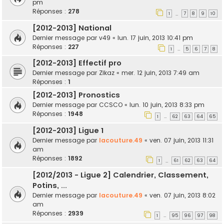
pm
Réponses :
278
1
7
8
9
10
…
[2012-2013] National
Dernier message par
v49
«
lun. 17 juin, 2013 10:41 pm
Réponses :
227
1
5
6
7
8
…
[2012-2013] Effectif pro
Dernier message par
Zikaz
«
mer. 12 juin, 2013 7:49 am
Réponses :
1
[2012-2013] Pronostics
Dernier message par
CCSCO
«
lun. 10 juin, 2013 8:33 pm
Réponses :
1948
1
62
63
64
65
…
[2012-2013] Ligue 1
Dernier message par
lacouture.49
«
ven. 07 juin, 2013 11:31
am
Réponses :
1892
1
61
62
63
64
…
[2012/2013 - Ligue 2] Calendrier, Classement,
Potins, ...
Dernier message par
lacouture.49
«
ven. 07 juin, 2013 8:02
am
Réponses :
2939
1
95
96
97
98
…