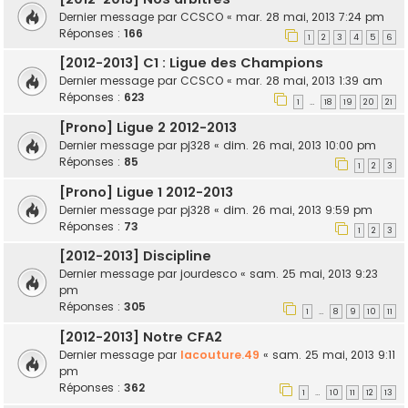
Dernier message par
CCSCO
«
mar. 28 mai, 2013 7:24 pm
Réponses :
166
1
2
3
4
5
6
[2012-2013] C1 : Ligue des Champions
Dernier message par
CCSCO
«
mar. 28 mai, 2013 1:39 am
Réponses :
623
1
18
19
20
21
…
[Prono] Ligue 2 2012-2013
Dernier message par
pj328
«
dim. 26 mai, 2013 10:00 pm
Réponses :
85
1
2
3
[Prono] Ligue 1 2012-2013
Dernier message par
pj328
«
dim. 26 mai, 2013 9:59 pm
Réponses :
73
1
2
3
[2012-2013] Discipline
Dernier message par
jourdesco
«
sam. 25 mai, 2013 9:23
pm
Réponses :
305
1
8
9
10
11
…
[2012-2013] Notre CFA2
Dernier message par
lacouture.49
«
sam. 25 mai, 2013 9:11
pm
Réponses :
362
1
10
11
12
13
…