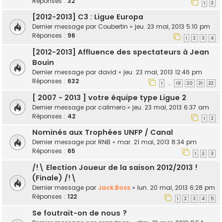
Réponses :
32
1
2
[2012-2013] C3 : Ligue Europa
Dernier message par
Coubertin
«
jeu. 23 mai, 2013 5:10 pm
Réponses :
96
1
2
3
4
[2012-2013] Affluence des spectateurs à Jean
Bouin
Dernier message par
david
«
jeu. 23 mai, 2013 12:46 pm
Réponses :
632
1
19
20
21
22
…
[ 2007 - 2013 ] votre équipe type Ligue 2
Dernier message par
calimero
«
jeu. 23 mai, 2013 6:37 am
Réponses :
42
1
2
Nominés aux Trophées UNFP / Canal
Dernier message par
RNB
«
mar. 21 mai, 2013 8:34 pm
Réponses :
65
1
2
3
/!\ Election Joueur de la saison 2012/2013 !
(Finale) /!\
Dernier message par
Jack.Boss
«
lun. 20 mai, 2013 6:28 pm
Réponses :
122
1
2
3
4
5
Se foutrait-on de nous ?