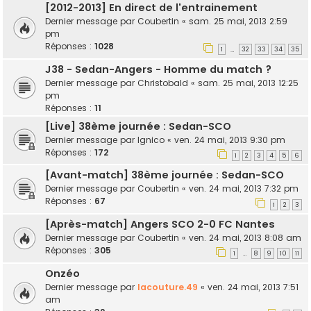
[2012-2013] En direct de l'entrainement
Dernier message par
Coubertin
«
sam. 25 mai, 2013 2:59
pm
Réponses :
1028
1
32
33
34
35
…
J38 - Sedan-Angers - Homme du match ?
Dernier message par
Christobald
«
sam. 25 mai, 2013 12:25
pm
Réponses :
11
[Live] 38ème journée : Sedan-SCO
Dernier message par
lgnico
«
ven. 24 mai, 2013 9:30 pm
Réponses :
172
1
2
3
4
5
6
[Avant-match] 38ème journée : Sedan-SCO
Dernier message par
Coubertin
«
ven. 24 mai, 2013 7:32 pm
Réponses :
67
1
2
3
[Après-match] Angers SCO 2-0 FC Nantes
Dernier message par
Coubertin
«
ven. 24 mai, 2013 8:08 am
Réponses :
305
1
8
9
10
11
…
Onzéo
Dernier message par
lacouture.49
«
ven. 24 mai, 2013 7:51
am