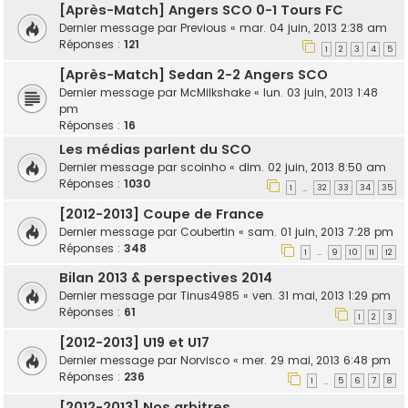
[Après-Match] Angers SCO 0-1 Tours FC
Dernier message par
Previous
«
mar. 04 juin, 2013 2:38 am
Réponses :
121
1
2
3
4
5
[Après-Match] Sedan 2-2 Angers SCO
Dernier message par
McMilkshake
«
lun. 03 juin, 2013 1:48
pm
Réponses :
16
Les médias parlent du SCO
Dernier message par
scoinho
«
dim. 02 juin, 2013 8:50 am
Réponses :
1030
1
32
33
34
35
…
[2012-2013] Coupe de France
Dernier message par
Coubertin
«
sam. 01 juin, 2013 7:28 pm
Réponses :
348
1
9
10
11
12
…
Bilan 2013 & perspectives 2014
Dernier message par
Tinus4985
«
ven. 31 mai, 2013 1:29 pm
Réponses :
61
1
2
3
[2012-2013] U19 et U17
Dernier message par
Norvisco
«
mer. 29 mai, 2013 6:48 pm
Réponses :
236
1
5
6
7
8
…
[2012-2013] Nos arbitres