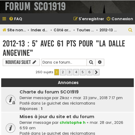
Forum SCO1919
FAQ
S’enregistrer
Connexion
Site non officiel sur le SCO d'Angers
Index du forum
Côté archives...
Toutes les saisons passées
2012-13 : 5° avec 61 pts pour "la dalle angevine"
e
2012-13 : 5° avec 61 pts pour "la dalle
angevine"
e
Rechercher
Recherche avanc
Nouveau sujet
r
260 sujets
1
2
3
4
5
6
Suivante
Annonces
Charte du forum SCO1919
e
Dernier message par
Zikaz
«
mar. 23 janv., 2018 7:17 pm
r
Posté dans
Le guichet des réclamations
Réponses :
1
Mises à jour du site et du forum
Dernier message par
christophe h
«
mar. 28 avr., 2026
6:59 am
Posté dans
Le guichet des réclamations