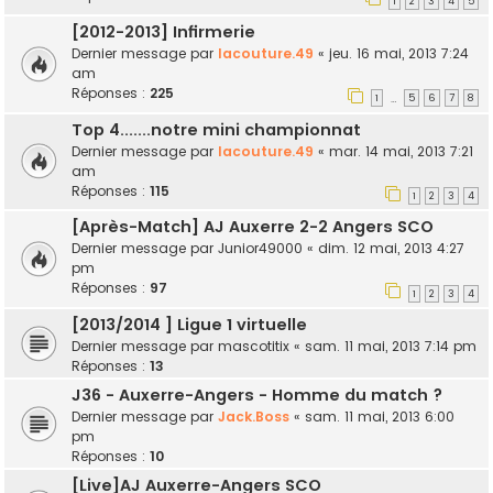
1
2
3
4
5
[2012-2013] Infirmerie
Dernier message par
lacouture.49
«
jeu. 16 mai, 2013 7:24
am
Réponses :
225
1
5
6
7
8
…
Top 4.......notre mini championnat
Dernier message par
lacouture.49
«
mar. 14 mai, 2013 7:21
am
Réponses :
115
1
2
3
4
[Après-Match] AJ Auxerre 2-2 Angers SCO
Dernier message par
Junior49000
«
dim. 12 mai, 2013 4:27
pm
Réponses :
97
1
2
3
4
[2013/2014 ] Ligue 1 virtuelle
Dernier message par
mascotitix
«
sam. 11 mai, 2013 7:14 pm
Réponses :
13
J36 - Auxerre-Angers - Homme du match ?
Dernier message par
Jack.Boss
«
sam. 11 mai, 2013 6:00
pm
Réponses :
10
[Live]AJ Auxerre-Angers SCO