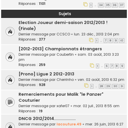
Réponses :
1101
1
34
35
36
37
…
Sujets
Election Joueur demi-saison 2012/2013 !
(Finale)
Dernier message par
CCSCO
«
lun. 23 déc., 2013 2:04 pm
Réponses :
277
1
7
8
9
10
…
[2012-2013] Championnats étrangers
Dernier message par
Coubertin
«
sam. 03 août, 2013 3:23
pm
Réponses :
259
1
6
7
8
9
…
[Prono] Ligue 2 2012-2013
Dernier message par
Cherrinho
«
ven. 02 août, 2013 6:32 pm
Réponses :
928
1
28
29
30
31
…
Remerciements pour Malik "le Panzer"
Couturier
Dernier message par
xafer07
«
mar. 02 juil., 2013 8:55 am
Réponses :
19
DNCG 2012/2014...................
Dernier message par
lacouture.49
«
mer. 26 juin, 2013 6:27