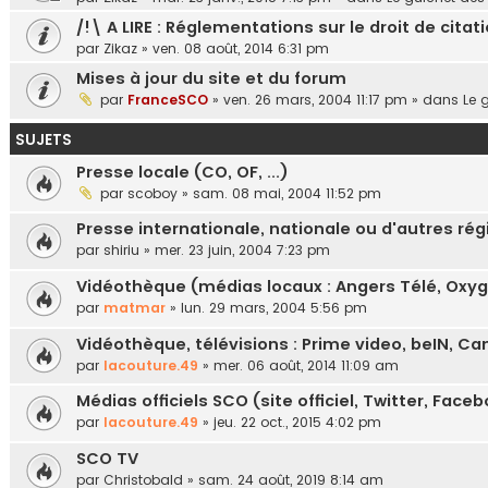
/!\ A LIRE : Réglementations sur le droit de citat
par
Zikaz
»
ven. 08 août, 2014 6:31 pm
Mises à jour du site et du forum
par
FranceSCO
»
ven. 26 mars, 2004 11:17 pm
» dans
Le 
SUJETS
Presse locale (CO, OF, ...)
par
scoboy
»
sam. 08 mai, 2004 11:52 pm
Presse internationale, nationale ou d'autres régi
par
shiriu
»
mer. 23 juin, 2004 7:23 pm
Vidéothèque (médias locaux : Angers Télé, Oxygè
par
matmar
»
lun. 29 mars, 2004 5:56 pm
Vidéothèque, télévisions : Prime video, beIN, Cana
par
lacouture.49
»
mer. 06 août, 2014 11:09 am
Médias officiels SCO (site officiel, Twitter, Fac
par
lacouture.49
»
jeu. 22 oct., 2015 4:02 pm
SCO TV
par
Christobald
»
sam. 24 août, 2019 8:14 am