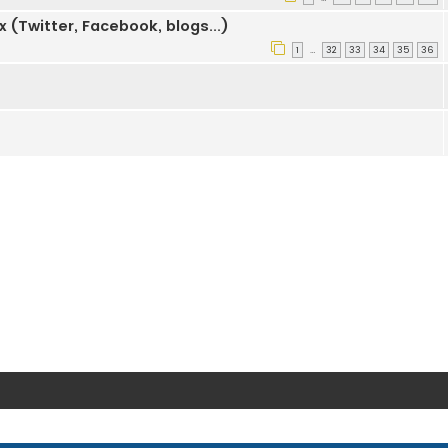
 (Twitter, Facebook, blogs...)
1
32
33
34
35
36
…