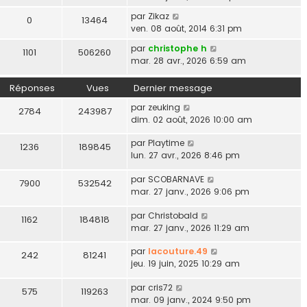
par
Zikaz
0
13464
ven. 08 août, 2014 6:31 pm
par
christophe h
1101
506260
mar. 28 avr., 2026 6:59 am
Réponses
Vues
Dernier message
par
zeuking
2784
243987
dim. 02 août, 2026 10:00 am
par
Playtime
1236
189845
lun. 27 avr., 2026 8:46 pm
par
SCOBARNAVE
7900
532542
mar. 27 janv., 2026 9:06 pm
par
Christobald
1162
184818
mar. 27 janv., 2026 11:29 am
par
lacouture.49
242
81241
jeu. 19 juin, 2025 10:29 am
par
cris72
575
119263
mar. 09 janv., 2024 9:50 pm