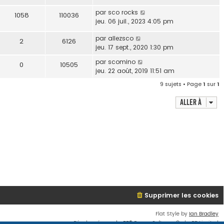
par
sco rocks
1058
110036
jeu. 06 juil., 2023 4:05 pm
par
allezsco
2
6126
jeu. 17 sept., 2020 1:30 pm
par
scomino
0
10505
jeu. 22 août, 2019 11:51 am
9 sujets • Page
1
sur
1
Aller à
Supprimer les cookies
Flat Style by
Ian Bradley
Développé par
phpBB
® Forum Software © phpBB Limited