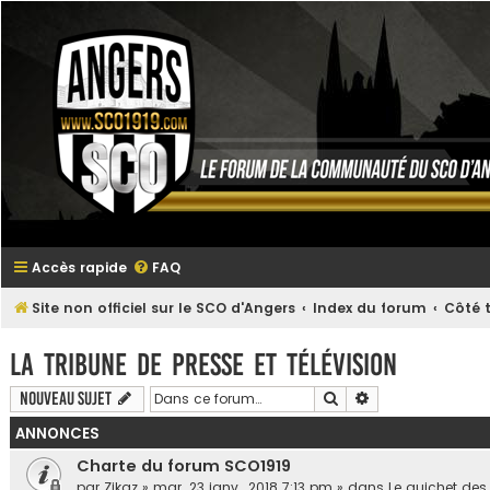
Accès rapide
FAQ
Site non officiel sur le SCO d'Angers
Index du forum
Côté t
La tribune de presse et télévision
Rechercher
Recherche avanc
Nouveau sujet
ANNONCES
Charte du forum SCO1919
par
Zikaz
»
mar. 23 janv., 2018 7:13 pm
» dans
Le guichet des