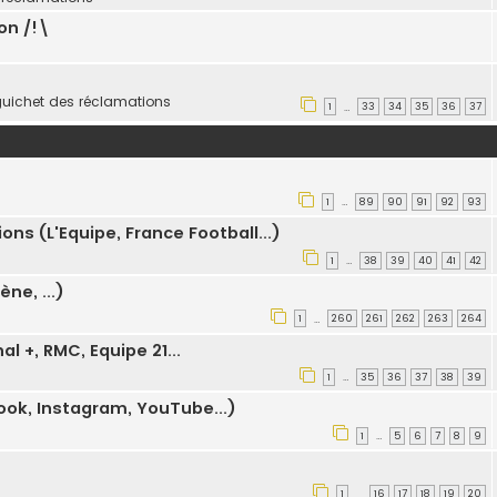
ion /!\
guichet des réclamations
1
33
34
35
36
37
…
1
89
90
91
92
93
…
ons (L'Equipe, France Football...)
1
38
39
40
41
42
…
ne, ...)
1
260
261
262
263
264
…
l +, RMC, Equipe 21...
1
35
36
37
38
39
…
ebook, Instagram, YouTube...)
1
5
6
7
8
9
…
1
16
17
18
19
20
…