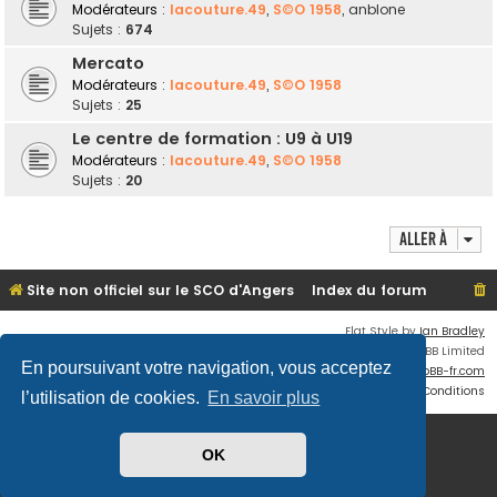
Modérateurs :
lacouture.49
,
S©O 1958
,
anblone
Sujets :
674
Mercato
Modérateurs :
lacouture.49
,
S©O 1958
Sujets :
25
Le centre de formation : U9 à U19
Modérateurs :
lacouture.49
,
S©O 1958
Sujets :
20
Aller à
Site non officiel sur le SCO d'Angers
Index du forum
Flat Style by
Ian Bradley
Développé par
phpBB
® Forum Software © phpBB Limited
En poursuivant votre navigation, vous acceptez
Traduit par
phpBB-fr.com
Confidentialité
|
Conditions
l’utilisation de cookies.
En savoir plus
OK