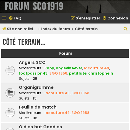
Forum SCO1919
FAQ
S’enregistrer
Connexion
Site non officiel sur le SCO d'Angers
Index du forum
Côté terrain...
e
Côté terrain...
Forum
e
Angers SCO
r
Modérateurs :
Papy
,
angevin4ever
,
lacouture.49
,
footpassion49
,
S©O 1958
,
petitfute
,
christophe h
Sujets :
28
Organigramme
e
Modérateurs :
lacouture.49
,
S©O 1958
r
Sujets :
15
Feuille de match
Modérateurs :
lacouture.49
,
S©O 1958
Sujets :
36
Oldies but Goodies