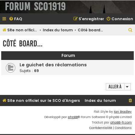
Forum SCO1919
FAQ
S’enregistrer
Connexion
Site non officiel sur le SCO d'Angers
Index du forum
Côté board...
e
Côté board...
Forum
e
Le guichet des réclamations
r
Sujets :
69
Aller à
e
r
Site non officiel sur le SCO d'Angers
Index du forum
Flat Style by
Ian Bradley
Développé par
phpBB
® Forum Software © phpBB Limited
Traduit par
phpBB-fr.com
Confidentialité
|
Conditions