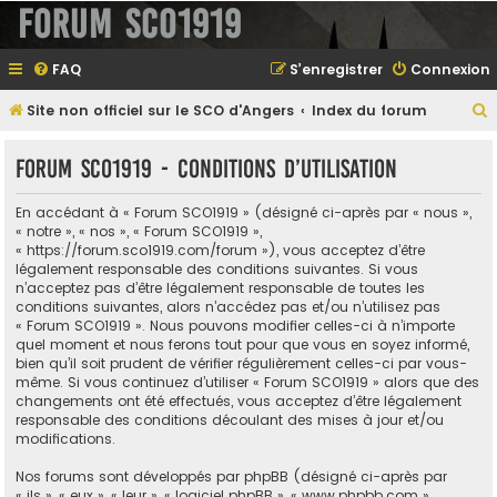
Forum SCO1919
FAQ
S’enregistrer
Connexion
Site non officiel sur le SCO d'Angers
Index du forum
e
Forum SCO1919 - Conditions d’utilisation
En accédant à « Forum SCO1919 » (désigné ci-après par « nous »,
e
« notre », « nos », « Forum SCO1919 »,
« https://forum.sco1919.com/forum »), vous acceptez d’être
r
légalement responsable des conditions suivantes. Si vous
n’acceptez pas d’être légalement responsable de toutes les
conditions suivantes, alors n’accédez pas et/ou n’utilisez pas
« Forum SCO1919 ». Nous pouvons modifier celles-ci à n’importe
e
quel moment et nous ferons tout pour que vous en soyez informé,
bien qu’il soit prudent de vérifier régulièrement celles-ci par vous-
r
même. Si vous continuez d’utiliser « Forum SCO1919 » alors que des
changements ont été effectués, vous acceptez d’être légalement
responsable des conditions découlant des mises à jour et/ou
modifications.
Nos forums sont développés par phpBB (désigné ci-après par
« ils », « eux », « leur », « logiciel phpBB », « www.phpbb.com »,