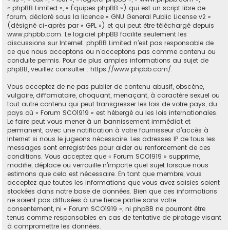
« phpBB Limited », « Équipes phpBB ») qui est un script libre de
forum, déclaré sous la licence «
GNU General Public License v2
»
(désigné ci-après par « GPL ») et qui peut être téléchargé depuis
www.phpbb.com
. Le logiciel phpBB facilite seulement les
discussions sur Internet. phpBB Limited n’est pas responsable de
ce que nous acceptons ou n’acceptons pas comme contenu ou
conduite permis. Pour de plus amples informations au sujet de
phpBB, veuillez consulter :
https://www.phpbb.com/
.
Vous acceptez de ne pas publier de contenu abusif, obscène,
vulgaire, diffamatoire, choquant, menaçant, à caractère sexuel ou
tout autre contenu qui peut transgresser les lois de votre pays, du
pays où « Forum SCO1919 » est hébergé ou les lois internationales.
Le faire peut vous mener à un bannissement immédiat et
permanent, avec une notification à votre fournisseur d’accès à
Internet si nous le jugeons nécessaire. Les adresses IP de tous les
messages sont enregistrées pour aider au renforcement de ces
conditions. Vous acceptez que « Forum SCO1919 » supprime,
modifie, déplace ou verrouille n’importe quel sujet lorsque nous
estimons que cela est nécessaire. En tant que membre, vous
acceptez que toutes les informations que vous avez saisies soient
stockées dans notre base de données. Bien que ces informations
ne soient pas diffusées à une tierce partie sans votre
consentement, ni « Forum SCO1919 », ni phpBB ne pourront être
tenus comme responsables en cas de tentative de piratage visant
à compromettre les données.