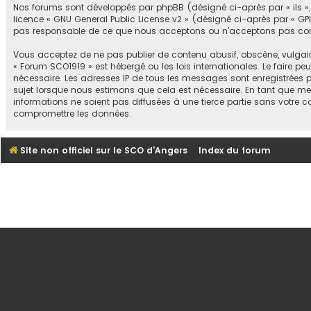
Nos forums sont développés par phpBB (désigné ci-après par « ils », « 
licence «
GNU General Public License v2
» (désigné ci-après par « GPL
pas responsable de ce que nous acceptons ou n’acceptons pas comm
Vous acceptez de ne pas publier de contenu abusif, obscène, vulgair
« Forum SCO1919 » est hébergé ou les lois internationales. Le faire 
nécessaire. Les adresses IP de tous les messages sont enregistrées 
sujet lorsque nous estimons que cela est nécessaire. En tant que m
informations ne soient pas diffusées à une tierce partie sans votre
compromettre les données.
Site non officiel sur le SCO d'Angers
Index du forum