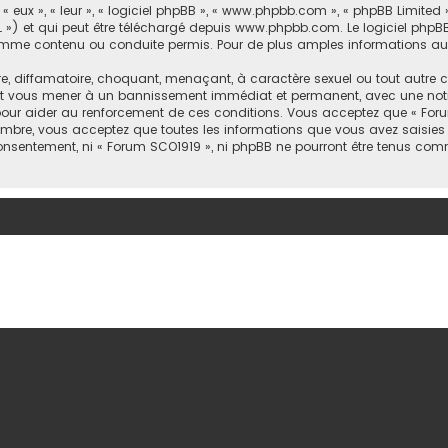
eux », « leur », « logiciel phpBB », « www.phpbb.com », « phpBB Limited »
 ») et qui peut être téléchargé depuis
www.phpbb.com
. Le logiciel phpB
e contenu ou conduite permis. Pour de plus amples informations au su
e, diffamatoire, choquant, menaçant, à caractère sexuel ou tout autre c
peut vous mener à un bannissement immédiat et permanent, avec une notif
pour aider au renforcement de ces conditions. Vous acceptez que « Forum
embre, vous acceptez que toutes les informations que vous avez saisie
 consentement, ni « Forum SCO1919 », ni phpBB ne pourront être tenus co