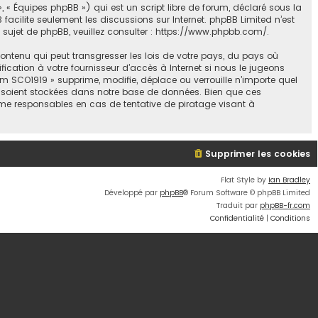
, « Équipes phpBB ») qui est un script libre de forum, déclaré sous la
B facilite seulement les discussions sur Internet. phpBB Limited n’est
jet de phpBB, veuillez consulter :
https://www.phpbb.com/
.
ontenu qui peut transgresser les lois de votre pays, du pays où
ication à votre fournisseur d’accès à Internet si nous le jugeons
 SCO1919 » supprime, modifie, déplace ou verrouille n’importe quel
s soient stockées dans notre base de données. Bien que ces
mme responsables en cas de tentative de piratage visant à
Supprimer les cookies
Flat Style by
Ian Bradley
Développé par
phpBB
® Forum Software © phpBB Limited
Traduit par
phpBB-fr.com
Confidentialité
|
Conditions