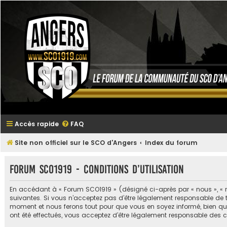
Accès rapide
FAQ
Site non officiel sur le SCO d'Angers
Index du forum
Forum SCO1919 - Conditions d’utilisation
En accédant à « Forum SCO1919 » (désigné ci-après par « nous », « n
suivantes. Si vous n’acceptez pas d’être légalement responsable de t
moment et nous ferons tout pour que vous en soyez informé, bien qu’i
ont été effectués, vous acceptez d’être légalement responsable des 