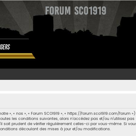
Forum SCO1919
otre », « nos », « Forum SCO1919 », « https://forum.sco1919.com/forum »
outes les conditions suivantes, alors n’accédez pas et/ou n’utilisez pa
l soit prudent de vérifier régulièrement celles-ci par vous-même. Si vo
conditions découlant des mises à jour et/ou modifications.