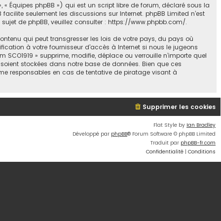
, « Équipes phpBB ») qui est un script libre de forum, déclaré sous la
B facilite seulement les discussions sur Internet. phpBB Limited n’est
jet de phpBB, veuillez consulter :
https://www.phpbb.com/
.
ontenu qui peut transgresser les lois de votre pays, du pays où
ication à votre fournisseur d’accès à Internet si nous le jugeons
 SCO1919 » supprime, modifie, déplace ou verrouille n’importe quel
s soient stockées dans notre base de données. Bien que ces
mme responsables en cas de tentative de piratage visant à
Supprimer les cookies
Flat Style by
Ian Bradley
Développé par
phpBB
® Forum Software © phpBB Limited
Traduit par
phpBB-fr.com
Confidentialité
|
Conditions