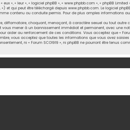
eux », « leur », « logiciel phpBB », « www.phpbb.com », « phpBB Limited »
 ») et qui peut être téléchargé depuis
www.phpbb.com
. Le logiciel phpB
e contenu ou conduite permis. Pour de plus amples informations au su
e, diffamatoire, choquant, menaçant, à caractère sexuel ou tout autre c
peut vous mener à un bannissement immédiat et permanent, avec une notif
pour aider au renforcement de ces conditions. Vous acceptez que « Forum
embre, vous acceptez que toutes les informations que vous avez saisie
 consentement, ni « Forum SCO1919 », ni phpBB ne pourront être tenus co