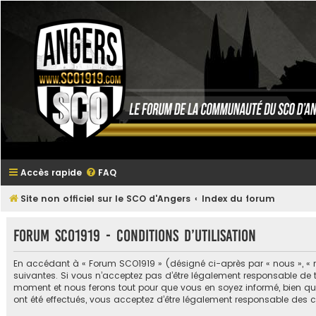
Accès rapide
FAQ
Site non officiel sur le SCO d'Angers
Index du forum
Forum SCO1919 - Conditions d’utilisation
En accédant à « Forum SCO1919 » (désigné ci-après par « nous », « n
suivantes. Si vous n’acceptez pas d’être légalement responsable de t
moment et nous ferons tout pour que vous en soyez informé, bien qu’i
ont été effectués, vous acceptez d’être légalement responsable des 