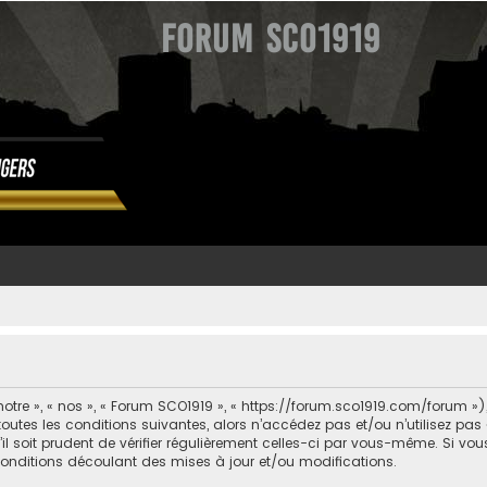
Forum SCO1919
otre », « nos », « Forum SCO1919 », « https://forum.sco1919.com/forum »
outes les conditions suivantes, alors n’accédez pas et/ou n’utilisez pa
l soit prudent de vérifier régulièrement celles-ci par vous-même. Si vo
conditions découlant des mises à jour et/ou modifications.