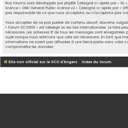
Nos forums sont développés par phpBB (désigné ci-après par « ils », « 
licence «
GNU General Public License v2
» (désigné ci-après par « GPL
pas responsable de ce que nous acceptons ou n’acceptons pas comm
Vous acceptez de ne pas publier de contenu abusif, obscène, vulgair
« Forum SCO1919 » est hébergé ou les lois internationales. Le faire 
nécessaire. Les adresses IP de tous les messages sont enregistrées 
sujet lorsque nous estimons que cela est nécessaire. En tant que m
informations ne soient pas diffusées à une tierce partie sans votre
compromettre les données.
Site non officiel sur le SCO d'Angers
Index du forum