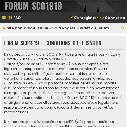
Forum SCO1919
FAQ
S’enregistrer
Connexion
Site non officiel sur le SCO d'Angers
Index du forum
e
Forum SCO1919 - Conditions d’utilisation
En accédant à « Forum SCO1919 » (désigné ci-après par « nous »,
e
« notre », « nos », « Forum SCO1919 »,
« https://forum.sco1919.com/forum »), vous acceptez d’être
r
légalement responsable des conditions suivantes. Si vous
n’acceptez pas d’être légalement responsable de toutes les
conditions suivantes, alors n’accédez pas et/ou n’utilisez pas
« Forum SCO1919 ». Nous pouvons modifier celles-ci à n’importe
e
quel moment et nous ferons tout pour que vous en soyez informé,
bien qu’il soit prudent de vérifier régulièrement celles-ci par vous-
r
même. Si vous continuez d’utiliser « Forum SCO1919 » alors que des
changements ont été effectués, vous acceptez d’être légalement
responsable des conditions découlant des mises à jour et/ou
modifications.
Nos forums sont développés par phpBB (désigné ci-après par
« ils », « eux », « leur », « logiciel phpBB », « www.phpbb.com »,