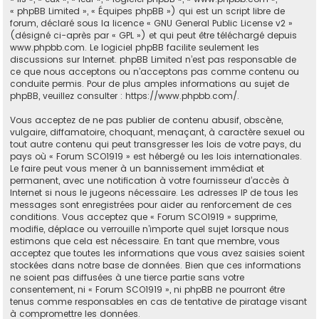
« phpBB Limited », « Équipes phpBB ») qui est un script libre de
forum, déclaré sous la licence «
GNU General Public License v2
»
(désigné ci-après par « GPL ») et qui peut être téléchargé depuis
www.phpbb.com
. Le logiciel phpBB facilite seulement les
discussions sur Internet. phpBB Limited n’est pas responsable de
ce que nous acceptons ou n’acceptons pas comme contenu ou
conduite permis. Pour de plus amples informations au sujet de
phpBB, veuillez consulter :
https://www.phpbb.com/
.
Vous acceptez de ne pas publier de contenu abusif, obscène,
vulgaire, diffamatoire, choquant, menaçant, à caractère sexuel ou
tout autre contenu qui peut transgresser les lois de votre pays, du
pays où « Forum SCO1919 » est hébergé ou les lois internationales.
Le faire peut vous mener à un bannissement immédiat et
permanent, avec une notification à votre fournisseur d’accès à
Internet si nous le jugeons nécessaire. Les adresses IP de tous les
messages sont enregistrées pour aider au renforcement de ces
conditions. Vous acceptez que « Forum SCO1919 » supprime,
modifie, déplace ou verrouille n’importe quel sujet lorsque nous
estimons que cela est nécessaire. En tant que membre, vous
acceptez que toutes les informations que vous avez saisies soient
stockées dans notre base de données. Bien que ces informations
ne soient pas diffusées à une tierce partie sans votre
consentement, ni « Forum SCO1919 », ni phpBB ne pourront être
tenus comme responsables en cas de tentative de piratage visant
à compromettre les données.