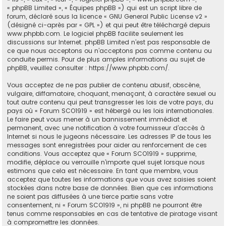
« phpBB Limited », « Équipes phpBB ») qui est un script libre de
forum, déclaré sous la licence «
GNU General Public License v2
»
(désigné ci-après par « GPL ») et qui peut être téléchargé depuis
www.phpbb.com
. Le logiciel phpBB facilite seulement les
discussions sur Internet. phpBB Limited n’est pas responsable de
ce que nous acceptons ou n’acceptons pas comme contenu ou
conduite permis. Pour de plus amples informations au sujet de
phpBB, veuillez consulter :
https://www.phpbb.com/
.
Vous acceptez de ne pas publier de contenu abusif, obscène,
vulgaire, diffamatoire, choquant, menaçant, à caractère sexuel ou
tout autre contenu qui peut transgresser les lois de votre pays, du
pays où « Forum SCO1919 » est hébergé ou les lois internationales.
Le faire peut vous mener à un bannissement immédiat et
permanent, avec une notification à votre fournisseur d’accès à
Internet si nous le jugeons nécessaire. Les adresses IP de tous les
messages sont enregistrées pour aider au renforcement de ces
conditions. Vous acceptez que « Forum SCO1919 » supprime,
modifie, déplace ou verrouille n’importe quel sujet lorsque nous
estimons que cela est nécessaire. En tant que membre, vous
acceptez que toutes les informations que vous avez saisies soient
stockées dans notre base de données. Bien que ces informations
ne soient pas diffusées à une tierce partie sans votre
consentement, ni « Forum SCO1919 », ni phpBB ne pourront être
tenus comme responsables en cas de tentative de piratage visant
à compromettre les données.