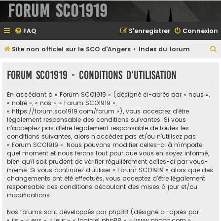
Forum SCO1919
FAQ
S’enregistrer
Connexion
Site non officiel sur le SCO d'Angers
Index du forum
e
Forum SCO1919 - Conditions d’utilisation
En accédant à « Forum SCO1919 » (désigné ci-après par « nous »,
e
« notre », « nos », « Forum SCO1919 »,
« https://forum.sco1919.com/forum »), vous acceptez d’être
r
légalement responsable des conditions suivantes. Si vous
n’acceptez pas d’être légalement responsable de toutes les
conditions suivantes, alors n’accédez pas et/ou n’utilisez pas
« Forum SCO1919 ». Nous pouvons modifier celles-ci à n’importe
e
quel moment et nous ferons tout pour que vous en soyez informé,
bien qu’il soit prudent de vérifier régulièrement celles-ci par vous-
r
même. Si vous continuez d’utiliser « Forum SCO1919 » alors que des
changements ont été effectués, vous acceptez d’être légalement
responsable des conditions découlant des mises à jour et/ou
modifications.
Nos forums sont développés par phpBB (désigné ci-après par
« ils », « eux », « leur », « logiciel phpBB », « www.phpbb.com »,