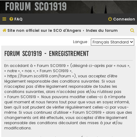
Forum SCO1919
FAQ
Connexion
Site non officiel sur le SCO d'Angers
Index du forum
e
Langue :
Forum SCO1919 - Enregistrement
e
En accédant à « Forum SCO1919 » (désigné ci-après par « nous »,
r
« notre », « nos », « Forum SCO1919 »,
« https://forum.sco1919.com/forum »), vous acceptez d’être
légalement responsable des conditions suivantes. Si vous
n’acceptez pas d’être légalement responsable de toutes les
conditions suivantes, alors n’accédez pas et/ou n’utilisez pas
e
« Forum SCO1919 ». Nous pouvons modifier celles-ci à n’importe
r
quel moment et nous ferons tout pour que vous en soyez informé,
bien qu’il soit prudent de vérifier régulièrement celles-ci par vous-
même. Si vous continuez d’utiliser « Forum SCO1919 » alors que des
changements ont été effectués, vous acceptez d’être légalement
responsable des conditions découlant des mises à jour et/ou
modifications.