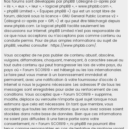
Nos forums sont développés par phpBB (désigné ci-après par
« ils », « eux », « leur », « logiciel phpBB », « www.phpbb.com »,
« phpBB Limited », « Équipes phpBB ») qui est un script libre de
forum, déclaré sous la licence «
GNU General Public License v2
»
(désigné ci-après par « GPL ») et qui peut être téléchargé depuis
www.phpbb.com
. Le logiciel phpBB facilite seulement les
discussions sur Internet. phpBB Limited n’est pas responsable de
ce que nous acceptons ou n’acceptons pas comme contenu ou
conduite permis. Pour de plus amples informations au sujet de
phpBB, veuillez consulter :
https://www.phpbb.com/
.
Vous acceptez de ne pas publier de contenu abusif, obscène,
vulgaire, diffamatoire, choquant, menaçant, à caractère sexuel ou
tout autre contenu qui peut transgresser les lois de votre pays, du
pays où « Forum SCO1919 » est hébergé ou les lois internationales.
Le faire peut vous mener à un bannissement immédiat et
permanent, avec une notification à votre fournisseur d’accès à
Internet si nous le jugeons nécessaire. Les adresses IP de tous les
messages sont enregistrées pour aider au renforcement de ces
conditions. Vous acceptez que « Forum SCO1919 » supprime,
modifie, déplace ou verrouille n’importe quel sujet lorsque nous
estimons que cela est nécessaire. En tant que membre, vous
acceptez que toutes les informations que vous avez saisies soient
stockées dans notre base de données. Bien que ces informations
ne soient pas diffusées à une tierce partie sans votre
consentement, ni « Forum SCO1919 », ni phpBB ne pourront être
tenus comme responsables en cas de tentative de piratage visant