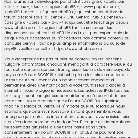
Nos forums sont développés par phpBB (désigné ci-après par
« ils », « eux », « leur », « logiciel phpBB », « www.phpbb.com »,
« phpBB Limited », « Équipes phpBB ») qui est un script libre de
forum, déclaré sous la licence «
GNU General Public License v2
»
(désigné ci-après par « GPL ») et qui peut être téléchargé depuis
www.phpbb.com
. Le logiciel phpBB facilite seulement les
discussions sur Internet. phpBB Limited n’est pas responsable de
ce que nous acceptons ou n’acceptons pas comme contenu ou
conduite permis. Pour de plus amples informations au sujet de
phpBB, veuillez consulter :
https://www.phpbb.com/
.
Vous acceptez de ne pas publier de contenu abusif, obscène,
vulgaire, diffamatoire, choquant, menaçant, à caractère sexuel ou
tout autre contenu qui peut transgresser les lois de votre pays, du
pays où « Forum SCO1919 » est hébergé ou les lois internationales.
Le faire peut vous mener à un bannissement immédiat et
permanent, avec une notification à votre fournisseur d’accès à
Internet si nous le jugeons nécessaire. Les adresses IP de tous les
messages sont enregistrées pour aider au renforcement de ces
conditions. Vous acceptez que « Forum SCO1919 » supprime,
modifie, déplace ou verrouille n’importe quel sujet lorsque nous
estimons que cela est nécessaire. En tant que membre, vous
acceptez que toutes les informations que vous avez saisies soient
stockées dans notre base de données. Bien que ces informations
ne soient pas diffusées à une tierce partie sans votre
consentement, ni « Forum SCO1919 », ni phpBB ne pourront être
tenus comme responsables en cas de tentative de piratage visant