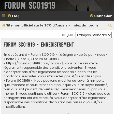
Forum SCO1919
FAQ
Connexion
Site non officiel sur le SCO d'Angers
Index du forum
e
Langue :
Forum SCO1919 - Enregistrement
e
En accédant à « Forum SCO1919 » (désigné ci-après par « nous »,
r
« notre », « nos », « Forum SCO1919 »,
« https://forum.sco1919.com/forum »), vous acceptez d’être
légalement responsable des conditions suivantes. Si vous
n’acceptez pas d’être légalement responsable de toutes les
conditions suivantes, alors n’accédez pas et/ou n’utilisez pas
e
« Forum SCO1919 ». Nous pouvons modifier celles-ci à n’importe
r
quel moment et nous ferons tout pour que vous en soyez informé,
bien qu’il soit prudent de vérifier régulièrement celles-ci par vous-
même. Si vous continuez d’utiliser « Forum SCO1919 » alors que des
changements ont été effectués, vous acceptez d’être légalement
responsable des conditions découlant des mises à jour et/ou
modifications.