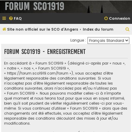
Forum SCO1919
FAQ
Connexion
Site non officiel sur le SCO d'Angers
Index du forum
e
Langue :
Forum SCO1919 - Enregistrement
e
En accédant à « Forum SCO1919 » (désigné ci-après par « nous »,
r
« notre », « nos », « Forum SCO1919 »,
« https://forum.sco1919.com/forum »), vous acceptez d’être
légalement responsable des conditions suivantes. Si vous
n’acceptez pas d’être légalement responsable de toutes les
conditions suivantes, alors n’accédez pas et/ou n’utilisez pas
e
« Forum SCO1919 ». Nous pouvons modifier celles-ci à n’importe
r
quel moment et nous ferons tout pour que vous en soyez informé,
bien qu’il soit prudent de vérifier régulièrement celles-ci par vous-
même. Si vous continuez d’utiliser « Forum SCO1919 » alors que des
changements ont été effectués, vous acceptez d’être légalement
responsable des conditions découlant des mises à jour et/ou
modifications.