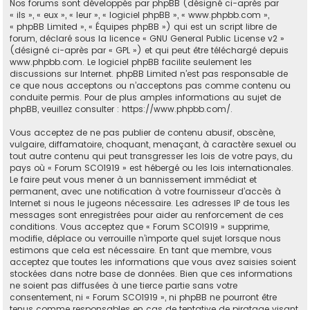
Nos forums sont développés par phpBB (désigné ci-après par
« ils », « eux », « leur », « logiciel phpBB », « www.phpbb.com »,
« phpBB Limited », « Équipes phpBB ») qui est un script libre de
forum, déclaré sous la licence «
GNU General Public License v2
»
(désigné ci-après par « GPL ») et qui peut être téléchargé depuis
www.phpbb.com
. Le logiciel phpBB facilite seulement les
discussions sur Internet. phpBB Limited n’est pas responsable de
ce que nous acceptons ou n’acceptons pas comme contenu ou
conduite permis. Pour de plus amples informations au sujet de
phpBB, veuillez consulter :
https://www.phpbb.com/
.
Vous acceptez de ne pas publier de contenu abusif, obscène,
vulgaire, diffamatoire, choquant, menaçant, à caractère sexuel ou
tout autre contenu qui peut transgresser les lois de votre pays, du
pays où « Forum SCO1919 » est hébergé ou les lois internationales.
Le faire peut vous mener à un bannissement immédiat et
permanent, avec une notification à votre fournisseur d’accès à
Internet si nous le jugeons nécessaire. Les adresses IP de tous les
messages sont enregistrées pour aider au renforcement de ces
conditions. Vous acceptez que « Forum SCO1919 » supprime,
modifie, déplace ou verrouille n’importe quel sujet lorsque nous
estimons que cela est nécessaire. En tant que membre, vous
acceptez que toutes les informations que vous avez saisies soient
stockées dans notre base de données. Bien que ces informations
ne soient pas diffusées à une tierce partie sans votre
consentement, ni « Forum SCO1919 », ni phpBB ne pourront être
tenus comme responsables en cas de tentative de piratage visant