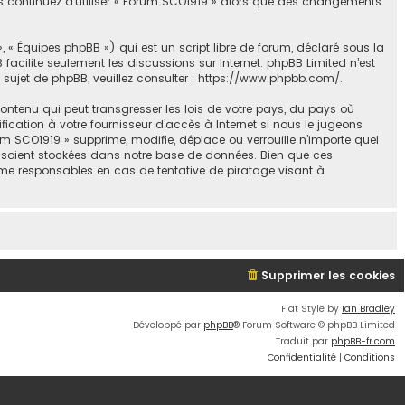
us continuez d’utiliser « Forum SCO1919 » alors que des changements
, « Équipes phpBB ») qui est un script libre de forum, déclaré sous la
B facilite seulement les discussions sur Internet. phpBB Limited n’est
jet de phpBB, veuillez consulter :
https://www.phpbb.com/
.
ontenu qui peut transgresser les lois de votre pays, du pays où
ication à votre fournisseur d’accès à Internet si nous le jugeons
 SCO1919 » supprime, modifie, déplace ou verrouille n’importe quel
s soient stockées dans notre base de données. Bien que ces
mme responsables en cas de tentative de piratage visant à
Supprimer les cookies
Flat Style by
Ian Bradley
Développé par
phpBB
® Forum Software © phpBB Limited
Traduit par
phpBB-fr.com
Confidentialité
|
Conditions