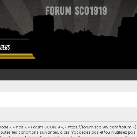
Forum SCO1919
otre », « nos », « Forum SCO1919 », « https://forum.sco1919.com/forum »
outes les conditions suivantes, alors n’accédez pas et/ou n’utilisez pa