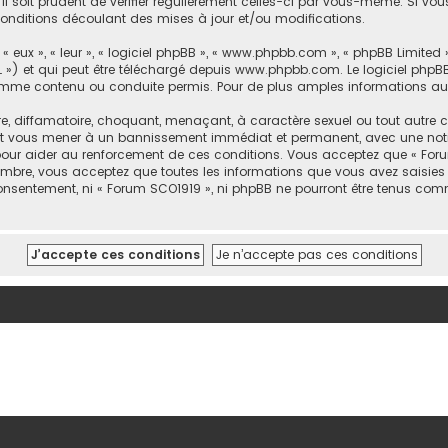
l soit prudent de vérifier régulièrement celles-ci par vous-même. Si vo
conditions découlant des mises à jour et/ou modifications.
eux », « leur », « logiciel phpBB », « www.phpbb.com », « phpBB Limited »
 ») et qui peut être téléchargé depuis
www.phpbb.com
. Le logiciel phpB
e contenu ou conduite permis. Pour de plus amples informations au su
e, diffamatoire, choquant, menaçant, à caractère sexuel ou tout autre c
peut vous mener à un bannissement immédiat et permanent, avec une notif
pour aider au renforcement de ces conditions. Vous acceptez que « Forum
embre, vous acceptez que toutes les informations que vous avez saisie
 consentement, ni « Forum SCO1919 », ni phpBB ne pourront être tenus co