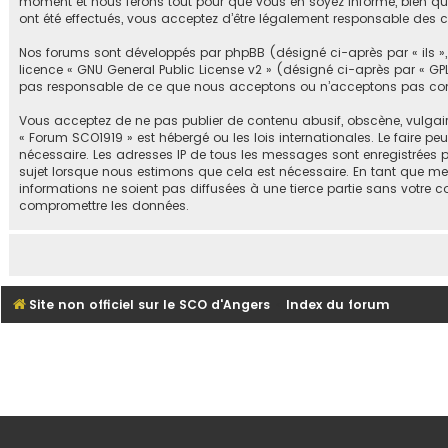
moment et nous ferons tout pour que vous en soyez informé, bien qu’i
ont été effectués, vous acceptez d’être légalement responsable des 
Nos forums sont développés par phpBB (désigné ci-après par « ils », « 
licence «
GNU General Public License v2
» (désigné ci-après par « GPL
pas responsable de ce que nous acceptons ou n’acceptons pas comm
Vous acceptez de ne pas publier de contenu abusif, obscène, vulgair
« Forum SCO1919 » est hébergé ou les lois internationales. Le faire 
nécessaire. Les adresses IP de tous les messages sont enregistrées 
sujet lorsque nous estimons que cela est nécessaire. En tant que m
informations ne soient pas diffusées à une tierce partie sans votre
compromettre les données.
Site non officiel sur le SCO d'Angers
Index du forum