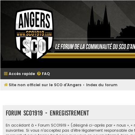
Accès rapide
FAQ
Site non officiel sur le SCO d'Angers
Index du forum
Forum SCO1919 - Enregistrement
En accédant à « Forum SCO1919 » (désigné ci-après par « nous », « n
suivantes. Si vous n’acceptez pas d’être légalement responsable de t