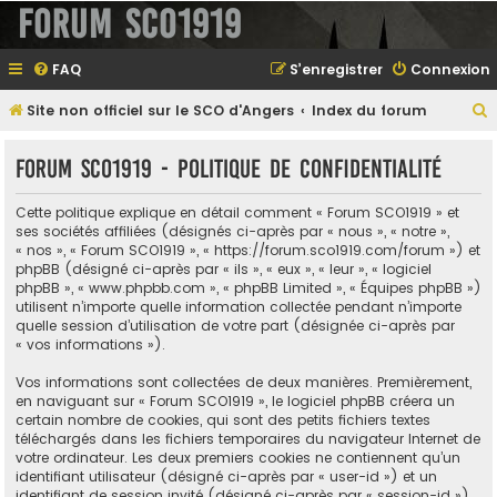
Forum SCO1919
FAQ
S’enregistrer
Connexion
Site non officiel sur le SCO d'Angers
Index du forum
e
Forum SCO1919 - Politique de confidentialité
Cette politique explique en détail comment « Forum SCO1919 » et
e
ses sociétés affiliées (désignés ci-après par « nous », « notre »,
« nos », « Forum SCO1919 », « https://forum.sco1919.com/forum ») et
r
phpBB (désigné ci-après par « ils », « eux », « leur », « logiciel
phpBB », « www.phpbb.com », « phpBB Limited », « Équipes phpBB »)
utilisent n’importe quelle information collectée pendant n’importe
quelle session d’utilisation de votre part (désignée ci-après par
e
« vos informations »).
r
Vos informations sont collectées de deux manières. Premièrement,
en naviguant sur « Forum SCO1919 », le logiciel phpBB créera un
certain nombre de cookies, qui sont des petits fichiers textes
téléchargés dans les fichiers temporaires du navigateur Internet de
votre ordinateur. Les deux premiers cookies ne contiennent qu’un
identifiant utilisateur (désigné ci-après par « user-id ») et un
identifiant de session invité (désigné ci-après par « session-id »),