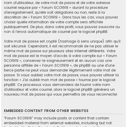
nom d’utilisateur, de votre mot de passe et de votre adresse
courriel requise par « Forum SCO1919 » durant la procédure
d’enregistrement, qu’elle soit obligatoire ou non, reste à la
discrétion de « Forum SCO1919 ». Dans tous les cas, vous pouvez
choisir quelle information de votre compte sera affichée
publiquement. De plus, dans votre profil, vous pouvez souscrire ou
non à l’envoi automatique de courriel par le logiciel phpBB.
Votre mot de passe est crypté (hashage à sens unique) afin qu’il
soit sécurisé. Cependant, il est recommandé de ne pas utiliser le
même mot de passe sur plusieurs sites Internet différents. Votre
mot de passe est le moyen d’accès à votre compte sur « Forum
SCO1919 », conservez-le soigneusement et en aucun cas une
personne affiliée de « Forum SCO1919 », de phpBB ou une d’une
tierce partie ne peut vous demander légitimement votre mot de
passe. Si vous oubliez votre mot de passe, vous pouvez utiliser la
fonction « J’ai oublié mon mot de passe » fournie par le logiciel
phpBB. Ce processus vous demandera de fournir votre nom
d’utilisateur et votre courriel, alors le logiciel phpBB générera un
nouveau mot de passe qui vous permettra de vous reconnecter.
EMBEDDED CONTENT FROM OTHER WEBSITES
“Forum SCO1919” may include posts or content that contain
embedded material from external websites, including but not