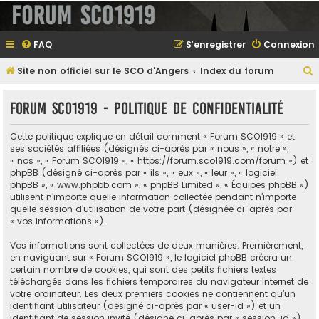
Forum SCO1919
FAQ
S’enregistrer
Connexion
Site non officiel sur le SCO d'Angers
Index du forum
e
Forum SCO1919 - Politique de confidentialité
Cette politique explique en détail comment « Forum SCO1919 » et
e
ses sociétés affiliées (désignés ci-après par « nous », « notre »,
« nos », « Forum SCO1919 », « https://forum.sco1919.com/forum ») et
r
phpBB (désigné ci-après par « ils », « eux », « leur », « logiciel
phpBB », « www.phpbb.com », « phpBB Limited », « Équipes phpBB »)
utilisent n’importe quelle information collectée pendant n’importe
quelle session d’utilisation de votre part (désignée ci-après par
e
« vos informations »).
r
Vos informations sont collectées de deux manières. Premièrement,
en naviguant sur « Forum SCO1919 », le logiciel phpBB créera un
certain nombre de cookies, qui sont des petits fichiers textes
téléchargés dans les fichiers temporaires du navigateur Internet de
votre ordinateur. Les deux premiers cookies ne contiennent qu’un
identifiant utilisateur (désigné ci-après par « user-id ») et un
identifiant de session invité (désigné ci-après par « session-id »),