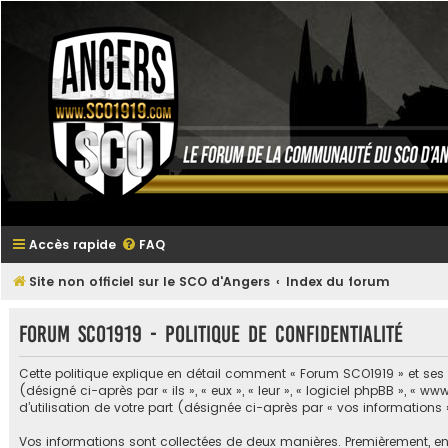
Accès rapide
FAQ
Site non officiel sur le SCO d'Angers
Index du forum
Forum SCO1919 - Politique de confidentialité
Cette politique explique en détail comment « Forum SCO1919 » et ses s
(désigné ci-après par « ils », « eux », « leur », « logiciel phpBB », «
d’utilisation de votre part (désignée ci-après par « vos informations 
Vos informations sont collectées de deux manières. Premièrement, en 