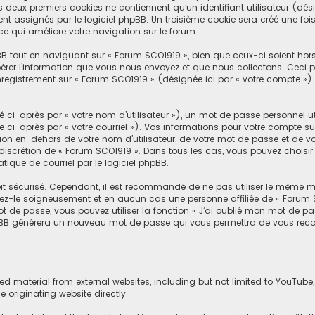
s deux premiers cookies ne contiennent qu’un identifiant utilisateur (dési
 assignés par le logiciel phpBB. Un troisième cookie sera créé une fois
 ce qui améliore votre navigation sur le forum.
B tout en naviguant sur « Forum SCO1919 », bien que ceux-ci soient hor
rer l’information que vous nous envoyez et que nous collectons. Ceci peu
’enregistrement sur « Forum SCO1919 » (désignée ici par « votre compte »
i-après par « votre nom d’utilisateur »), un mot de passe personnel ut
 ci-après par « votre courriel »). Vos informations pour votre compte su
n en-dehors de votre nom d’utilisateur, de votre mot de passe et de vot
la discrétion de « Forum SCO1919 ». Dans tous les cas, vous pouvez chois
tique de courriel par le logiciel phpBB.
t sécurisé. Cependant, il est recommandé de ne pas utiliser le même mot
ez-le soigneusement et en aucun cas une personne affiliée de « Forum S
 de passe, vous pouvez utiliser la fonction « J’ai oublié mon mot de p
el phpBB générera un nouveau mot de passe qui vous permettra de vous rec
material from external websites, including but not limited to YouTube,
 originating website directly.