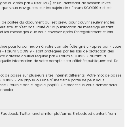
gné ci-après par « user-id ») et un identifiant de session invité
 que vous naviguerez sur les sujets de « Forum SCO1919 » et est
s de portée du document qui est prévu pour couvrir seulement les
t être, et n’est pas limité à : la publication de message en tant
) et les messages que vous envoyez après l’enregistrement et lors
ilisé pour la connexion à votre compte (désigné ci-après par « votre
r « Forum SCO1919 » sont protégées par les lois de protection des
re adresse courriel requise par « Forum SCO1919 » durant la
ir quelle information de votre compte sera affichée publiquement. De
 de passe sur plusieurs sites Internet différents. Votre mot de passe
CO1919 », de phpBB ou une d’une tierce partie ne peut vous
asse » fournie par le logiciel phpBB. Ce processus vous demandera
onnecter.
 Facebook, Twitter, and similar platforms. Embedded content from