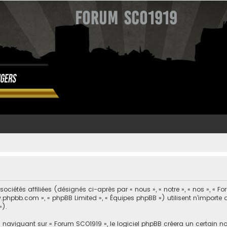
Forum SCO1919
ociétés affiliées (désignés ci-après par « nous », « notre », « nos », «
 www.phpbb.com », « phpBB Limited », « Équipes phpBB ») utilisent n’import
»).
naviguant sur « Forum SCO1919 », le logiciel phpBB créera un certain no