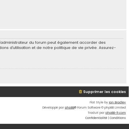
L’administrateur du forum peut également accorder des
s d’utilisation et de notre politique de vie privée. Assurez-
Supprimer les cookies
Flat Style by
Ian Bradley
Développé par
phpBB
® Forum Software © phpBB Limited
Traduit par
phpBB-fr.com
Confidentialité
|
Conditions