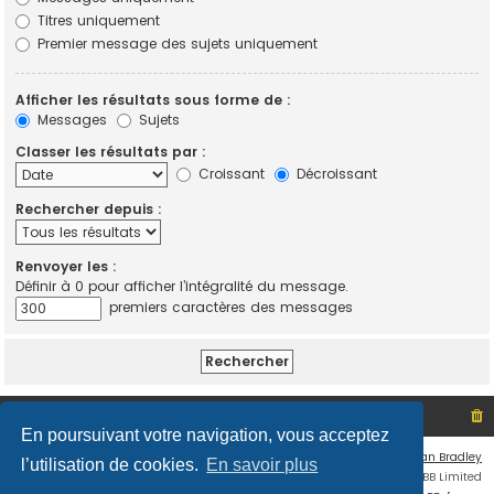
Titres uniquement
Premier message des sujets uniquement
Afficher les résultats sous forme de :
Messages
Sujets
Classer les résultats par :
Croissant
Décroissant
Rechercher depuis :
Renvoyer les :
Définir à 0 pour afficher l’intégralité du message.
premiers caractères des messages
Site non officiel sur le SCO d'Angers
Index du forum
En poursuivant votre navigation, vous acceptez
Flat Style by
Ian Bradley
l’utilisation de cookies.
En savoir plus
Développé par
phpBB
® Forum Software © phpBB Limited