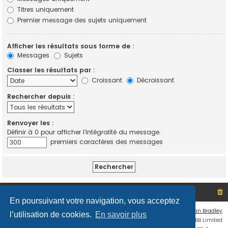
Titres uniquement
Premier message des sujets uniquement
Afficher les résultats sous forme de :
Messages
Sujets
Classer les résultats par :
Croissant
Décroissant
Rechercher depuis :
Renvoyer les :
Définir à 0 pour afficher l’intégralité du message.
premiers caractères des messages
Site non officiel sur le SCO d'Angers
Index du forum
En poursuivant votre navigation, vous acceptez
Flat Style by
Ian Bradley
l’utilisation de cookies.
En savoir plus
Développé par
phpBB
® Forum Software © phpBB Limited