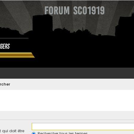
Forum SCO1919
rcher
qui doit être
Rechercher tous les termes