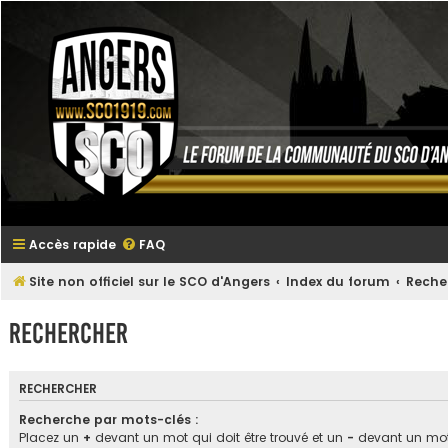
Accès rapide
FAQ
Site non officiel sur le SCO d'Angers
Index du forum
Reche
Rechercher
RECHERCHER
Recherche par mots-clés :
Placez un
+
devant un mot qui doit être trouvé et un
-
devant un mot 