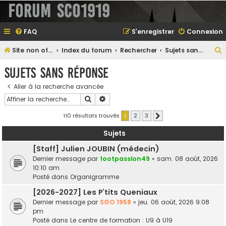
Forum SCO1919
FAQ
S’enregistrer
Connexion
Site non officiel sur le SCO d'Angers
Index du forum
Rechercher
Sujets sans réponse
e
Sujets sans réponse
Aller à la recherche avancée
Rechercher
Recherche avancée
e
r
110 résultats trouvés
1
2
3
Suivante
Sujets
[Staff] Julien JOUBIN (médecin)
e
Dernier message par
footpassion49
«
sam. 08 août, 2026
r
10:10 am
Posté dans
Organigramme
[2026-2027] Les P’tits Queniaux
Dernier message par
S©O 1958
«
jeu. 06 août, 2026 9:08
pm
Posté dans
Le centre de formation : U9 à U19