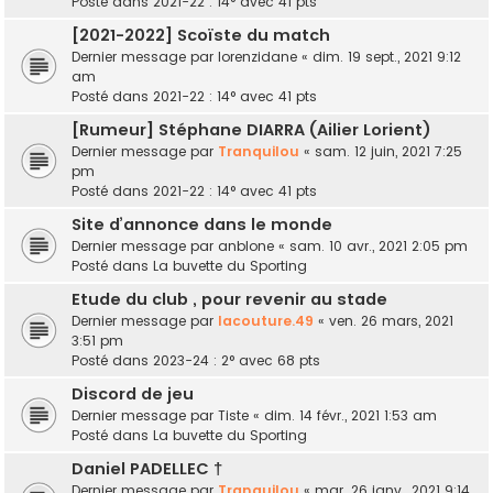
Posté dans
2021-22 : 14° avec 41 pts
[2021-2022] Scoïste du match
Dernier message par
lorenzidane
«
dim. 19 sept., 2021 9:12
am
Posté dans
2021-22 : 14° avec 41 pts
[Rumeur] Stéphane DIARRA (Ailier Lorient)
Dernier message par
Tranquilou
«
sam. 12 juin, 2021 7:25
pm
Posté dans
2021-22 : 14° avec 41 pts
Site d’annonce dans le monde
Dernier message par
anblone
«
sam. 10 avr., 2021 2:05 pm
Posté dans
La buvette du Sporting
Etude du club , pour revenir au stade
Dernier message par
lacouture.49
«
ven. 26 mars, 2021
3:51 pm
Posté dans
2023-24 : 2° avec 68 pts
Discord de jeu
Dernier message par
Tiste
«
dim. 14 févr., 2021 1:53 am
Posté dans
La buvette du Sporting
Daniel PADELLEC †
Dernier message par
Tranquilou
«
mar. 26 janv., 2021 9:14