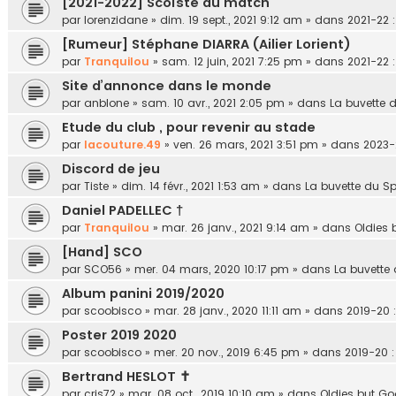
[2021-2022] Scoïste du match
par
lorenzidane
»
dim. 19 sept., 2021 9:12 am
» dans
2021-22 :
[Rumeur] Stéphane DIARRA (Ailier Lorient)
par
Tranquilou
»
sam. 12 juin, 2021 7:25 pm
» dans
2021-22 :
Site d’annonce dans le monde
par
anblone
»
sam. 10 avr., 2021 2:05 pm
» dans
La buvette 
Etude du club , pour revenir au stade
par
lacouture.49
»
ven. 26 mars, 2021 3:51 pm
» dans
2023-
Discord de jeu
par
Tiste
»
dim. 14 févr., 2021 1:53 am
» dans
La buvette du Sp
Daniel PADELLEC †
par
Tranquilou
»
mar. 26 janv., 2021 9:14 am
» dans
Oldies 
[Hand] SCO
par
SCO56
»
mer. 04 mars, 2020 10:17 pm
» dans
La buvette 
Album panini 2019/2020
par
scoobisco
»
mar. 28 janv., 2020 11:11 am
» dans
2019-20 :
Poster 2019 2020
par
scoobisco
»
mer. 20 nov., 2019 6:45 pm
» dans
2019-20 : 
Bertrand HESLOT ✝︎
par
cris72
»
mar. 08 oct., 2019 10:10 am
» dans
Oldies but Go