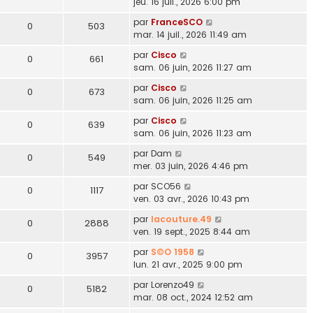
jeu. 16 juil., 2026 6:00 pm
par
FranceSCO
0
503
mar. 14 juil., 2026 11:49 am
par
Cisco
0
661
sam. 06 juin, 2026 11:27 am
par
Cisco
0
673
sam. 06 juin, 2026 11:25 am
par
Cisco
0
639
sam. 06 juin, 2026 11:23 am
par
Dam
0
549
mer. 03 juin, 2026 4:46 pm
par
SCO56
0
1117
ven. 03 avr., 2026 10:43 pm
par
lacouture.49
0
2888
ven. 19 sept., 2025 8:44 am
par
S©O 1958
0
3957
lun. 21 avr., 2025 9:00 pm
par
Lorenzo49
0
5182
mar. 08 oct., 2024 12:52 am