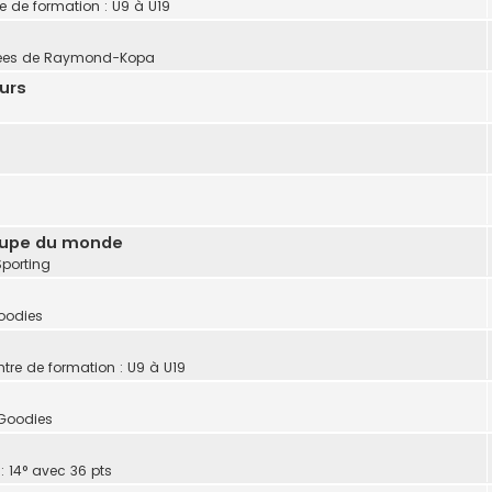
re de formation : U9 à U19
vées de Raymond-Kopa
urs
 coupe du monde
Sporting
oodies
ntre de formation : U9 à U19
 Goodies
: 14° avec 36 pts