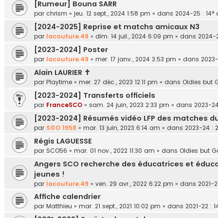
[Rumeur] Bouna SARR
par
chrism
»
jeu. 12 sept., 2024 1:58 pm
» dans
2024-25 : 14° 
[2024-2025] Reprise et matchs amicaux N3
par
lacouture.49
»
dim. 14 juil., 2024 6:09 pm
» dans
2024-2
[2023-2024] Poster
par
lacouture.49
»
mer. 17 janv., 2024 3:53 pm
» dans
2023-
Alain LAURIER ✝
par
Playtime
»
mer. 27 déc., 2023 12:11 pm
» dans
Oldies but 
[2023-2024] Transferts officiels
par
FranceSCO
»
sam. 24 juin, 2023 2:33 pm
» dans
2023-24
[2023-2024] Résumés vidéo LFP des matches d
par
S©O 1958
»
mar. 13 juin, 2023 6:14 am
» dans
2023-24 : 
Régis LAGUESSE
par
SCO56
»
mar. 01 nov., 2022 11:30 am
» dans
Oldies but G
Angers SCO recherche des éducatrices et éducat
jeunes !
par
lacouture.49
»
ven. 29 avr., 2022 6:22 pm
» dans
2021-2
Affiche calendrier
par
Matthieu
»
mar. 21 sept., 2021 10:02 pm
» dans
2021-22 : 1