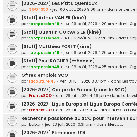
[2026-2027] Les P’tits Queniaux
par
S©O 1958
»
jeu. 06 août, 2026 9:08 pm
» dans
Le centre
[Staff] Arthur VANIER (kiné)
par
footpassion49
»
jeu. 06 août, 2026 4:29 pm
» dans
Or
[Staff] Quentin CORVAISIER (kiné)
par
footpassion49
»
jeu. 06 août, 2026 4:28 pm
» dans
Or
[Staff] Matthieu FORET (kiné)
par
footpassion49
»
jeu. 06 août, 2026 4:26 pm
» dans
Or
[Staff] Paul ROCHER (médecin)
par
footpassion49
»
jeu. 06 août, 2026 4:25 pm
» dans
Or
Offres emplois SCO
par
lacouture.49
»
ven. 31 juil., 2026 3:37 pm
» dans
Les tr
[2026-2027] Coupe de France (sans le SCO)
par
FranceSCO
»
dim. 26 juil., 2026 4:46 pm
» dans
La buvet
[2026-2027] Ligue Europa et Ligue Europa Conf
par
FranceSCO
»
dim. 26 juil., 2026 10:47 am
» dans
La buve
Recherche passionné du SCO pour intervenir su
par
Babar
»
jeu. 23 juil., 2026 10:31 am
» dans
Mercato
[2026-2027] Féminines U19