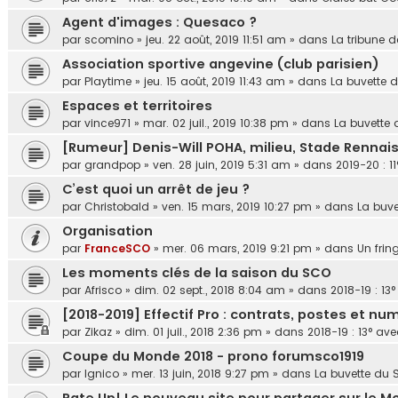
Agent d'images : Quesaco ?
par
scomino
»
jeu. 22 août, 2019 11:51 am
» dans
La tribune d
Association sportive angevine (club parisien)
par
Playtime
»
jeu. 15 août, 2019 11:43 am
» dans
La buvette 
Espaces et territoires
par
vince971
»
mar. 02 juil., 2019 10:38 pm
» dans
La buvette 
[Rumeur] Denis-Will POHA, milieu, Stade Rennai
par
grandpop
»
ven. 28 juin, 2019 5:31 am
» dans
2019-20 : 11
C’est quoi un arrêt de jeu ?
par
Christobald
»
ven. 15 mars, 2019 10:27 pm
» dans
La buve
Organisation
par
FranceSCO
»
mer. 06 mars, 2019 9:21 pm
» dans
Un frin
Les moments clés de la saison du SCO
par
Afrisco
»
dim. 02 sept., 2018 8:04 am
» dans
2018-19 : 13
[2018-2019] Effectif Pro : contrats, postes et nu
par
Zikaz
»
dim. 01 juil., 2018 2:36 pm
» dans
2018-19 : 13° av
Coupe du Monde 2018 - prono forumsco1919
par
lgnico
»
mer. 13 juin, 2018 9:27 pm
» dans
La buvette du 