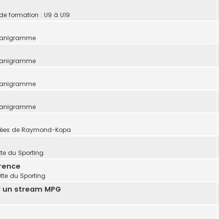
 de formation : U9 à U19
ganigramme
ganigramme
ganigramme
ganigramme
avées de Raymond-Kopa
te du Sporting
érence
tte du Sporting
r un stream MPG