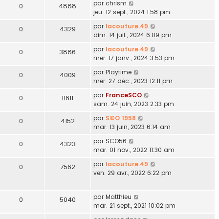
par
chrism
0
4888
jeu. 12 sept., 2024 1:58 pm
par
lacouture.49
0
4329
dim. 14 juil., 2024 6:09 pm
par
lacouture.49
0
3886
mer. 17 janv., 2024 3:53 pm
par
Playtime
0
4009
mer. 27 déc., 2023 12:11 pm
par
FranceSCO
0
11611
sam. 24 juin, 2023 2:33 pm
par
S©O 1958
0
4152
mar. 13 juin, 2023 6:14 am
par
SCO56
0
4323
mar. 01 nov., 2022 11:30 am
par
lacouture.49
0
7562
ven. 29 avr., 2022 6:22 pm
par
Matthieu
0
5040
mar. 21 sept., 2021 10:02 pm