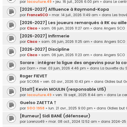
par
lacouture.49
»
jeu. 16 juil., 2026 6:00 pm
» dans
Le cent
[2026-2027] Affluence à Raymond-Kopa
par
FranceSCO
»
mar. 14 juil., 2026 11:49 am
» dans
Les tra
[2026-2027] Les joueurs remarqués à RK ou aille
par
Cisco
»
sam. 06 juin, 2026 11:27 am
» dans
Angers SCO
[2026-2027] Infirmerie
par
Cisco
»
sam. 06 juin, 2026 11:25 am
» dans
Angers SCO
[2026-2027] Discipline
par
Cisco
»
sam. 06 juin, 2026 11:23 am
» dans
Angers SCO
Sorare : intégrer la ligue des angevins pour la
par
Dam
»
mer. 03 juin, 2026 4:46 pm
» dans
La buvette du 
Roger FIEVET
par
SCO56
»
ven. 03 avr., 2026 10:43 pm
» dans
Oldies but G
[Staff] Kevin MOULIN (responsable U15)
par
lacouture.49
»
ven. 19 sept., 2025 8:44 am
» dans
Le ce
Guelso ZAETTA †
par
S©O 1958
»
lun. 21 avr., 2025 9:00 pm
» dans
Oldies but
[Rumeur] Sidi BANÉ (défenseur)
par
Lorenzo49
»
mar. 08 oct., 2024 12:52 am
» dans
2024-25 