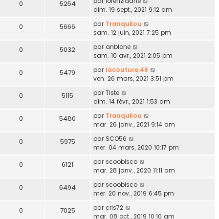
par
lorenzidane
0
5254
dim. 19 sept., 2021 9:12 am
par
Tranquilou
0
5666
sam. 12 juin, 2021 7:25 pm
par
anblone
0
5032
sam. 10 avr., 2021 2:05 pm
par
lacouture.49
0
5479
ven. 26 mars, 2021 3:51 pm
par
Tiste
0
5115
dim. 14 févr., 2021 1:53 am
par
Tranquilou
0
5480
mar. 26 janv., 2021 9:14 am
par
SCO56
0
5975
mer. 04 mars, 2020 10:17 pm
par
scoobisco
0
6121
mar. 28 janv., 2020 11:11 am
par
scoobisco
0
6494
mer. 20 nov., 2019 6:45 pm
par
cris72
0
7025
mar. 08 oct., 2019 10:10 am