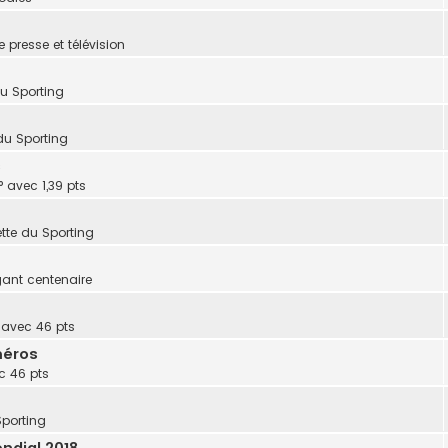
e presse et télévision
du Sporting
du Sporting
s
° avec 1,39 pts
tte du Sporting
gant centenaire
° avec 46 pts
méros
ec 46 pts
Sporting