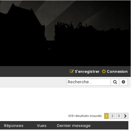
S’enregistrer
Connexion
Recher
Re
109 résultats trouvés
1
2
3
S
Réponses
Vues
Dernier message