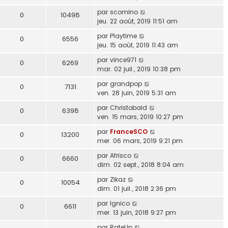
par
scomino
0
10498
jeu. 22 août, 2019 11:51 am
par
Playtime
0
6556
jeu. 15 août, 2019 11:43 am
par
vince971
0
6269
mar. 02 juil., 2019 10:38 pm
par
grandpop
0
7131
ven. 28 juin, 2019 5:31 am
par
Christobald
0
6398
ven. 15 mars, 2019 10:27 pm
par
FranceSCO
0
13200
mer. 06 mars, 2019 9:21 pm
par
Afrisco
0
6660
dim. 02 sept., 2018 8:04 am
par
Zikaz
0
10054
dim. 01 juil., 2018 2:36 pm
par
lgnico
0
6611
mer. 13 juin, 2018 9:27 pm
par
RateUp