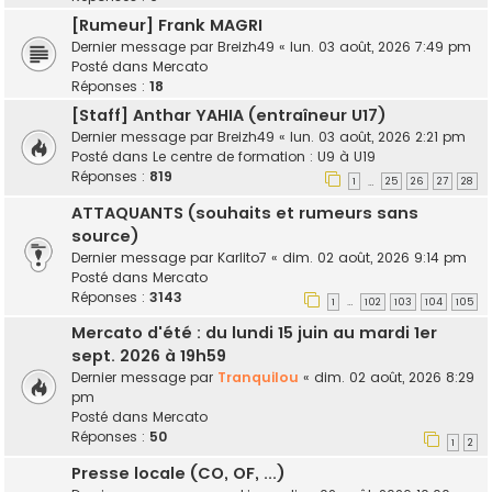
[Rumeur] Frank MAGRI
Dernier message par
Breizh49
«
lun. 03 août, 2026 7:49 pm
Posté dans
Mercato
Réponses :
18
[Staff] Anthar YAHIA (entraîneur U17)
Dernier message par
Breizh49
«
lun. 03 août, 2026 2:21 pm
Posté dans
Le centre de formation : U9 à U19
Réponses :
819
1
25
26
27
28
…
ATTAQUANTS (souhaits et rumeurs sans
source)
Dernier message par
Karlito7
«
dim. 02 août, 2026 9:14 pm
Posté dans
Mercato
Réponses :
3143
1
102
103
104
105
…
Mercato d'été : du lundi 15 juin au mardi 1er
sept. 2026 à 19h59
Dernier message par
Tranquilou
«
dim. 02 août, 2026 8:29
pm
Posté dans
Mercato
Réponses :
50
1
2
Presse locale (CO, OF, ...)