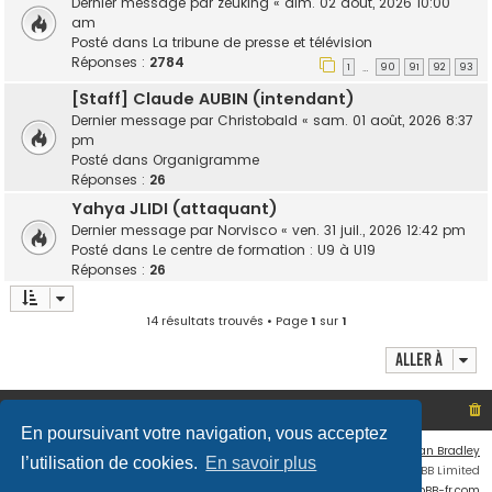
Dernier message par
zeuking
«
dim. 02 août, 2026 10:00
am
Posté dans
La tribune de presse et télévision
Réponses :
2784
1
90
91
92
93
…
[Staff] Claude AUBIN (intendant)
Dernier message par
Christobald
«
sam. 01 août, 2026 8:37
pm
Posté dans
Organigramme
Réponses :
26
Yahya JLIDI (attaquant)
Dernier message par
Norvisco
«
ven. 31 juil., 2026 12:42 pm
Posté dans
Le centre de formation : U9 à U19
Réponses :
26
14 résultats trouvés • Page
1
sur
1
Aller à
Site non officiel sur le SCO d'Angers
Index du forum
En poursuivant votre navigation, vous acceptez
Flat Style by
Ian Bradley
l’utilisation de cookies.
En savoir plus
Développé par
phpBB
® Forum Software © phpBB Limited
Traduit par
phpBB-fr.com