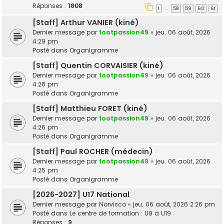
Réponses :
1808
1
58
59
60
61
…
[Staff] Arthur VANIER (kiné)
Dernier message par
footpassion49
«
jeu. 06 août, 2026
4:29 pm
Posté dans
Organigramme
[Staff] Quentin CORVAISIER (kiné)
Dernier message par
footpassion49
«
jeu. 06 août, 2026
4:28 pm
Posté dans
Organigramme
[Staff] Matthieu FORET (kiné)
Dernier message par
footpassion49
«
jeu. 06 août, 2026
4:26 pm
Posté dans
Organigramme
[Staff] Paul ROCHER (médecin)
Dernier message par
footpassion49
«
jeu. 06 août, 2026
4:25 pm
Posté dans
Organigramme
[2026-2027] U17 National
Dernier message par
Norvisco
«
jeu. 06 août, 2026 2:26 pm
Posté dans
Le centre de formation : U9 à U19
Réponses :
9