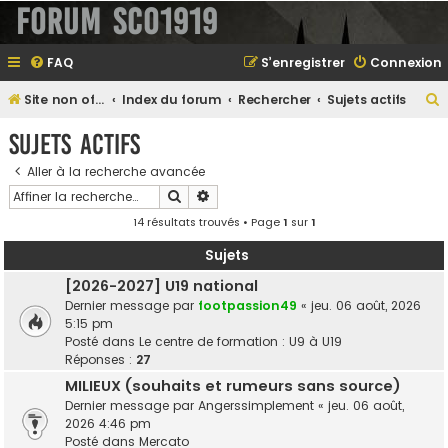
Forum SCO1919
FAQ
S’enregistrer
Connexion
Site non officiel sur le SCO d'Angers
Index du forum
Rechercher
Sujets actifs
e
Sujets actifs
Aller à la recherche avancée
Rechercher
Recherche avancée
e
14 résultats trouvés • Page
1
sur
1
r
Sujets
[2026-2027] U19 national
Dernier message par
footpassion49
«
jeu. 06 août, 2026
e
5:15 pm
r
Posté dans
Le centre de formation : U9 à U19
Réponses :
27
MILIEUX (souhaits et rumeurs sans source)
Dernier message par
Angerssimplement
«
jeu. 06 août,
2026 4:46 pm
Posté dans
Mercato