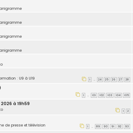
ganigramme
ganigramme
ganigramme
ganigramme
to
formation : U9 à U19
1
24
25
26
27
28
…
)
1
101
102
103
104
105
…
. 2026 à 19h59
to
1
2
une de presse et télévision
1
89
90
91
92
93
…