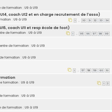
e de formation : U9 à U19
U14, coach U12 et en charge recrutement de l'asso)
rmation : U9 à U19
1
30
31
32
33
34
…
15, coach U11 et resp école de foot)
ntre de formation : U9 à U19
1
95
96
97
98
99
…
centre de formation : U9 à U19
 de formation : U9 à U19
1
57
58
59
60
61
…
ormation
de formation : U9 à U19
1
2
de formation : U9 à U19
e de formation : U9 à U19