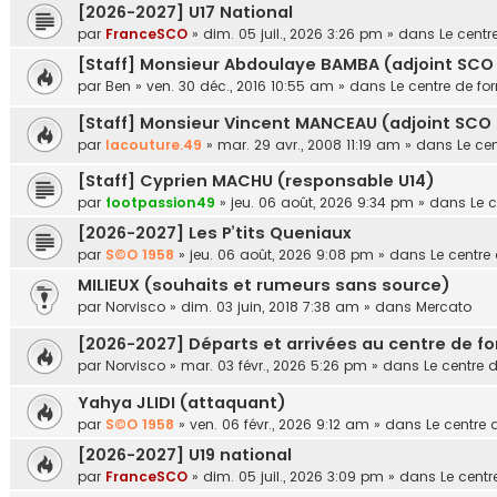
[2026-2027] U17 National
par
FranceSCO
»
dim. 05 juil., 2026 3:26 pm
» dans
Le centr
[Staff] Monsieur Abdoulaye BAMBA (adjoint SCO 
par
Ben
»
ven. 30 déc., 2016 10:55 am
» dans
Le centre de fo
[Staff] Monsieur Vincent MANCEAU (adjoint SCO U
par
lacouture.49
»
mar. 29 avr., 2008 11:19 am
» dans
Le ce
[Staff] Cyprien MACHU (responsable U14)
par
footpassion49
»
jeu. 06 août, 2026 9:34 pm
» dans
Le 
[2026-2027] Les P’tits Queniaux
par
S©O 1958
»
jeu. 06 août, 2026 9:08 pm
» dans
Le centre
MILIEUX (souhaits et rumeurs sans source)
par
Norvisco
»
dim. 03 juin, 2018 7:38 am
» dans
Mercato
[2026-2027] Départs et arrivées au centre de f
par
Norvisco
»
mar. 03 févr., 2026 5:26 pm
» dans
Le centre 
Yahya JLIDI (attaquant)
par
S©O 1958
»
ven. 06 févr., 2026 9:12 am
» dans
Le centre 
[2026-2027] U19 national
par
FranceSCO
»
dim. 05 juil., 2026 3:09 pm
» dans
Le centr