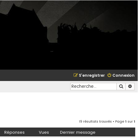
S’enregistrer
Connexion
Recher
Re
19 résultats trouvés • Page
1
sur
1
Réponses
Vues
Dernier message