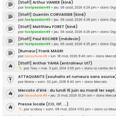
[Staff] Arthur VANIER (kiné)
par
footpassion49
»
jeu. 06 août, 2026 4:29 pm
» dans
Or
[Staff] Quentin CORVAISIER (kiné)
par
footpassion49
»
jeu. 06 août, 2026 4:28 pm
» dans
Or
[Staff] Matthieu FORET (kiné)
par
footpassion49
»
jeu. 06 août, 2026 4:26 pm
» dans
Or
[Staff] Paul ROCHER (médecin)
par
footpassion49
»
jeu. 06 août, 2026 4:25 pm
» dans
Or
[Rumeur] Frank MAGRI
par
lacouture.49
»
lun. 18 mai, 2026 8:40 am
» dans
Merca
[Staff] Anthar YAHIA (entraîneur U17)
par
Tiwy
»
mer. 11 juin, 2014 3:55 pm
» dans
Le centre de 
ATTAQUANTS (souhaits et rumeurs sans source
par
Moine
»
sam. 02 juin, 2018 8:40 am
» dans
Mercato
Mercato d'été : du lundi 15 juin au mardi 1er sept
par
lacouture.49
»
jeu. 21 mai, 2026 10:24 am
» dans
Merca
Presse locale (CO, OF, ...)
par
scoboy
»
sam. 08 mai, 2004 11:52 pm
» dans
La trib