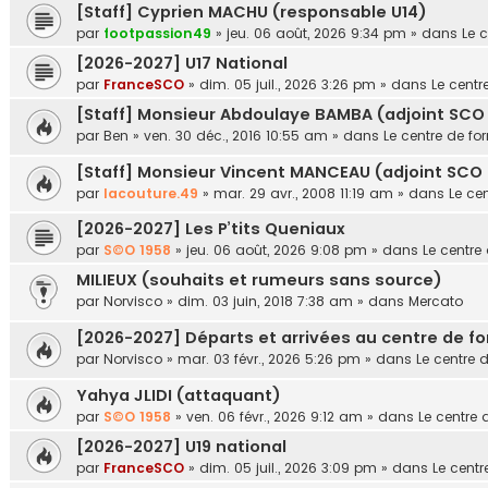
[Staff] Cyprien MACHU (responsable U14)
par
footpassion49
»
jeu. 06 août, 2026 9:34 pm
» dans
Le 
[2026-2027] U17 National
par
FranceSCO
»
dim. 05 juil., 2026 3:26 pm
» dans
Le centr
[Staff] Monsieur Abdoulaye BAMBA (adjoint SCO 
par
Ben
»
ven. 30 déc., 2016 10:55 am
» dans
Le centre de fo
[Staff] Monsieur Vincent MANCEAU (adjoint SCO U1
par
lacouture.49
»
mar. 29 avr., 2008 11:19 am
» dans
Le ce
[2026-2027] Les P’tits Queniaux
par
S©O 1958
»
jeu. 06 août, 2026 9:08 pm
» dans
Le centre
MILIEUX (souhaits et rumeurs sans source)
par
Norvisco
»
dim. 03 juin, 2018 7:38 am
» dans
Mercato
[2026-2027] Départs et arrivées au centre de f
par
Norvisco
»
mar. 03 févr., 2026 5:26 pm
» dans
Le centre 
Yahya JLIDI (attaquant)
par
S©O 1958
»
ven. 06 févr., 2026 9:12 am
» dans
Le centre 
[2026-2027] U19 national
par
FranceSCO
»
dim. 05 juil., 2026 3:09 pm
» dans
Le centr