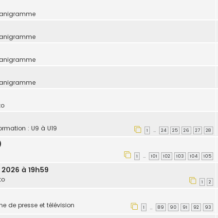
ganigramme
ganigramme
ganigramme
ganigramme
to
formation : U9 à U19
1
24
25
26
27
28
…
)
1
101
102
103
104
105
…
. 2026 à 19h59
to
1
2
une de presse et télévision
1
89
90
91
92
93
…