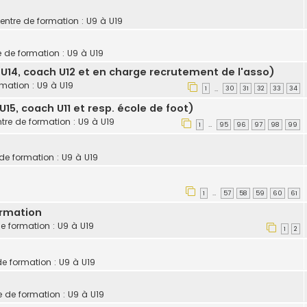
centre de formation : U9 à U19
e de formation : U9 à U19
U14, coach U12 et en charge recrutement de l'asso)
rmation : U9 à U19
1
30
31
32
33
34
…
5, coach U11 et resp. école de foot)
ntre de formation : U9 à U19
1
95
96
97
98
99
…
 de formation : U9 à U19
1
57
58
59
60
61
…
ormation
de formation : U9 à U19
1
2
de formation : U9 à U19
e de formation : U9 à U19