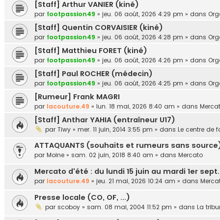
[Staff] Arthur VANIER (kiné)
par
footpassion49
»
jeu. 06 août, 2026 4:29 pm
» dans
Or
[Staff] Quentin CORVAISIER (kiné)
par
footpassion49
»
jeu. 06 août, 2026 4:28 pm
» dans
Or
[Staff] Matthieu FORET (kiné)
par
footpassion49
»
jeu. 06 août, 2026 4:26 pm
» dans
Or
[Staff] Paul ROCHER (médecin)
par
footpassion49
»
jeu. 06 août, 2026 4:25 pm
» dans
Or
[Rumeur] Frank MAGRI
par
lacouture.49
»
lun. 18 mai, 2026 8:40 am
» dans
Merca
[Staff] Anthar YAHIA (entraîneur U17)
par
Tiwy
»
mer. 11 juin, 2014 3:55 pm
» dans
Le centre de 
ATTAQUANTS (souhaits et rumeurs sans source
par
Moine
»
sam. 02 juin, 2018 8:40 am
» dans
Mercato
Mercato d'été : du lundi 15 juin au mardi 1er sept
par
lacouture.49
»
jeu. 21 mai, 2026 10:24 am
» dans
Merca
Presse locale (CO, OF, ...)
par
scoboy
»
sam. 08 mai, 2004 11:52 pm
» dans
La trib