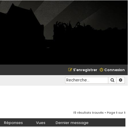
S’enregistrer
Connexion
Recher
Re
19 résultats trouvés • Page
1
sur
1
Réponses
Vues
Dernier message