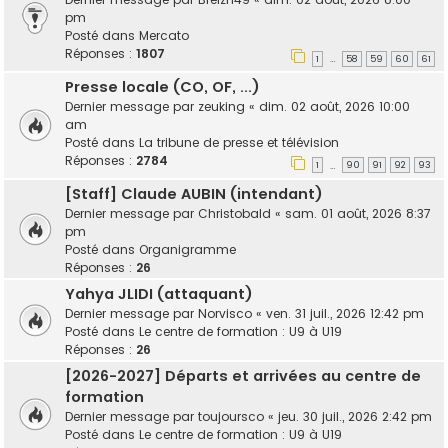
pm
Posté dans
Mercato
Réponses :
1807
1
58
59
60
61
…
Presse locale (CO, OF, ...)
Dernier message par
zeuking
«
dim. 02 août, 2026 10:00
am
Posté dans
La tribune de presse et télévision
Réponses :
2784
1
90
91
92
93
…
[Staff] Claude AUBIN (intendant)
Dernier message par
Christobald
«
sam. 01 août, 2026 8:37
pm
Posté dans
Organigramme
Réponses :
26
Yahya JLIDI (attaquant)
Dernier message par
Norvisco
«
ven. 31 juil., 2026 12:42 pm
Posté dans
Le centre de formation : U9 à U19
Réponses :
26
[2026-2027] Départs et arrivées au centre de
formation
Dernier message par
toujoursco
«
jeu. 30 juil., 2026 2:42 pm
Posté dans
Le centre de formation : U9 à U19