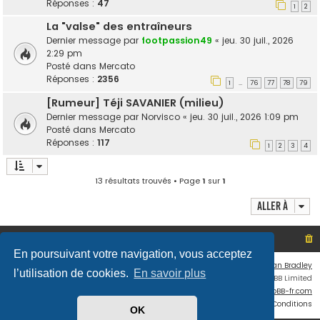
Réponses :
47
1
2
La "valse" des entraîneurs
Dernier message par
footpassion49
«
jeu. 30 juil., 2026
2:29 pm
Posté dans
Mercato
Réponses :
2356
1
76
77
78
79
…
[Rumeur] Téji SAVANIER (milieu)
Dernier message par
Norvisco
«
jeu. 30 juil., 2026 1:09 pm
Posté dans
Mercato
Réponses :
117
1
2
3
4
13 résultats trouvés • Page
1
sur
1
Aller à
Site non officiel sur le SCO d'Angers
Index du forum
En poursuivant votre navigation, vous acceptez
Flat Style by
Ian Bradley
l’utilisation de cookies.
En savoir plus
Développé par
phpBB
® Forum Software © phpBB Limited
Traduit par
phpBB-fr.com
Confidentialité
|
Conditions
OK