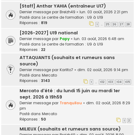
[Staff] Anthar YAHIA (entraîneur U17)
Dernier message par
Breizh49
«
lun. 03 août, 2026 2:21 pm
Posté dans
Le centre de formation : U9 à U19
Réponses :
819
1
25
26
27
28
…
[2026-2027] U19 national
Dernier message par
Papy
«
lun. 03 août, 2026 6:48 am
Posté dans
Le centre de formation : U9 à U19
Réponses :
22
ATTAQUANTS (souhaits et rumeurs sans
source)
Dernier message par
Karlito7
«
dim. 02 août, 2026 9:14 pm
Posté dans
Mercato
Réponses :
3143
1
102
103
104
105
…
Mercato d'été : du lundi 15 juin au mardi 1er
sept. 2026 à 19h59
Dernier message par
Tranquilou
«
dim. 02 août, 2026 8:29
pm
Posté dans
Mercato
Réponses :
50
1
2
MILIEUX (souhaits et rumeurs sans source)
Dernier message par
Breizh49
«
dim. 02 août, 2026 8:00