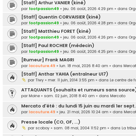
[Staff] Arthur VANIER (kiné)
par
footpassion49
»
jeu. 06 août, 2026 4:29 pm
» dans
Or
[Staff] Quentin CORVAISIER (kiné)
par
footpassion49
»
jeu. 06 août, 2026 4:28 pm
» dans
Or
[Staff] Matthieu FORET (kiné)
par
footpassion49
»
jeu. 06 août, 2026 4:26 pm
» dans
Or
[Staff] Paul ROCHER (médecin)
par
footpassion49
»
jeu. 06 août, 2026 4:25 pm
» dans
Or
[Rumeur] Frank MAGRI
par
lacouture.49
»
lun. 18 mai, 2026 8:40 am
» dans
Merca
[Staff] Anthar YAHIA (entraîneur U17)
par
Tiwy
»
mer. 11 juin, 2014 3:55 pm
» dans
Le centre de 
ATTAQUANTS (souhaits et rumeurs sans source
par
Moine
»
sam. 02 juin, 2018 8:40 am
» dans
Mercato
Mercato d'été : du lundi 15 juin au mardi 1er sept
par
lacouture.49
»
jeu. 21 mai, 2026 10:24 am
» dans
Merca
Presse locale (CO, OF, ...)
par
scoboy
»
sam. 08 mai, 2004 11:52 pm
» dans
La trib