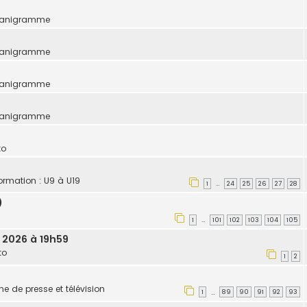
ganigramme
ganigramme
ganigramme
ganigramme
to
formation : U9 à U19
1
24
25
26
27
28
…
)
1
101
102
103
104
105
…
. 2026 à 19h59
to
1
2
une de presse et télévision
1
89
90
91
92
93
…