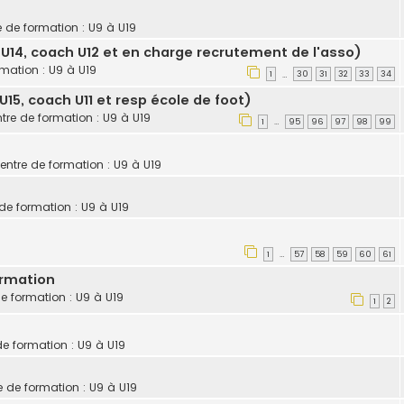
e de formation : U9 à U19
U14, coach U12 et en charge recrutement de l'asso)
rmation : U9 à U19
1
30
31
32
33
34
…
15, coach U11 et resp école de foot)
ntre de formation : U9 à U19
1
95
96
97
98
99
…
centre de formation : U9 à U19
 de formation : U9 à U19
1
57
58
59
60
61
…
ormation
de formation : U9 à U19
1
2
de formation : U9 à U19
e de formation : U9 à U19