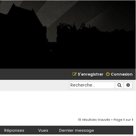
S’enregistrer
Connexion
Recher
Re
19 résultats trouvés • Page
1
sur
1
Réponses
Vues
Dernier message