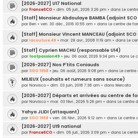
[2026-2027] U17 National
par
FranceSCO
»
dim. 05 juil., 2026 3:26 pm
» dans
Le centr
[Staff] Monsieur Abdoulaye BAMBA (adjoint SCO 
par
Ben
»
ven. 30 déc., 2016 10:55 am
» dans
Le centre de fo
[Staff] Monsieur Vincent MANCEAU (adjoint SCO U
par
lacouture.49
»
mar. 29 avr., 2008 11:19 am
» dans
Le ce
[Staff] Cyprien MACHU (responsable U14)
par
footpassion49
»
jeu. 06 août, 2026 9:34 pm
» dans
Le 
[2026-2027] Nos P’tits Coniauds
par
S©O 1958
»
jeu. 06 août, 2026 9:08 pm
» dans
Le centre
MILIEUX (souhaits et rumeurs sans source)
par
Norvisco
»
dim. 03 juin, 2018 7:38 am
» dans
Mercato
[2026-2027] Départs et arrivées au centre de f
par
Norvisco
»
mar. 03 févr., 2026 5:26 pm
» dans
Le centre 
Yahya JLIDI (attaquant)
par
S©O 1958
»
ven. 06 févr., 2026 9:12 am
» dans
Le centre 
[2026-2027] U19 national
par
FranceSCO
»
dim. 05 juil., 2026 3:09 pm
» dans
Le centr