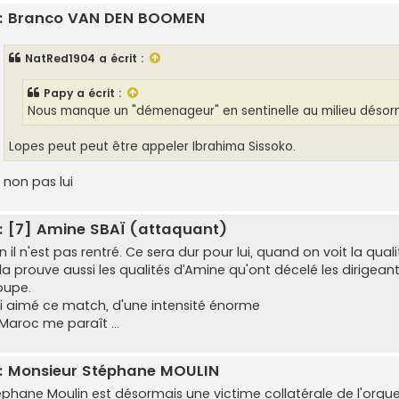
: Branco VAN DEN BOOMEN
NatRed1904
a écrit :
Papy
a écrit :
Nous manque un "démenageur" en sentinelle au milieu désorm
Lopes peut peut être appeler Ibrahima Sissoko.
 non pas lui
: [7] Amine SBAÏ (attaquant)
 il n'est pas rentré. Ce sera dur pour lui, quand on voit la qua
la prouve aussi les qualités d’Amine qu'ont décelé les dirigeant
oupe.
ai aimé ce match, d'une intensité énorme
Maroc me paraît ...
: Monsieur Stéphane MOULIN
phane Moulin est désormais une victime collatérale de l'orgueil