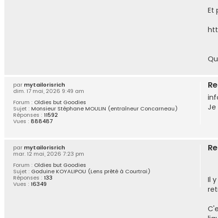
Et
ht
Que
Re
par
mytailorisrich
dim. 17 mai, 2026 9:49 am
in
Forum :
Oldies but Goodies
Je
Sujet :
Monsieur Stéphane MOULIN (entraîneur Concarneau)
Réponses :
11592
Vues :
888487
Re
par
mytailorisrich
mar. 12 mai, 2026 7:23 pm
Forum :
Oldies but Goodies
Sujet :
Goduine KOYALIPOU (Lens prêté à Courtrai)
Réponses :
133
Il
Vues :
16349
ret
C'