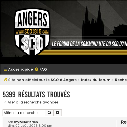
Accès rapide
FAQ
Site non officiel sur le SCO d'Angers
Index du forum
Reche
5399 résultats trouvés
Aller à la recherche avancée
Rechercher
Recherche avancée
Re
par
mytailorisrich
dim. 02 août, 2026 8:00 pm