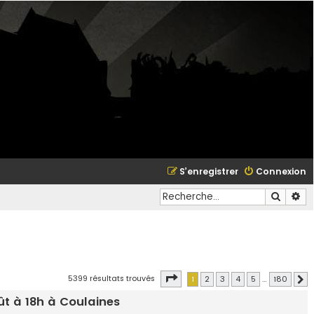
S’enregistrer
Connexion
Recher
Re
Page
1
sur
180
5399 résultats trouvés
1
2
3
4
5
…
180
S
t à 18h à Coulaines