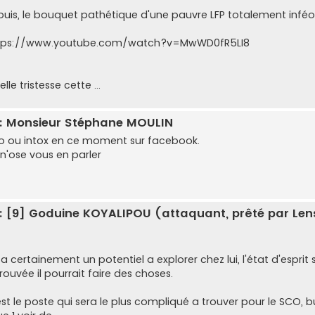
 puis, le bouquet pathétique d'une pauvre LFP totalement inféod
tps://www.youtube.com/watch?v=MwWD0fR5LI8
lle tristesse cette ...
: Monsieur Stéphane MOULIN
fo ou intox en ce moment sur facebook.
 n'ose vous en parler
: [9] Goduine KOYALIPOU (attaquant, prêté par Len
 y a certainement un potentiel a explorer chez lui, l'état d'esp
rouvée il pourrait faire des choses.
est le poste qui sera le plus compliqué a trouver pour le SCO