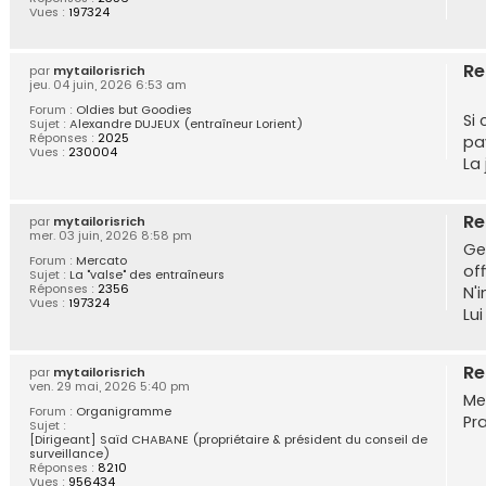
Vues :
197324
Re
par
mytailorisrich
jeu. 04 juin, 2026 6:53 am
Forum :
Oldies but Goodies
Si 
Sujet :
Alexandre DUJEUX (entraîneur Lorient)
Réponses :
2025
pay
Vues :
230004
La
Re
par
mytailorisrich
mer. 03 juin, 2026 8:58 pm
Ge
Forum :
Mercato
off
Sujet :
La "valse" des entraîneurs
Réponses :
2356
N'i
Vues :
197324
Lui
Re
par
mytailorisrich
ven. 29 mai, 2026 5:40 pm
Me
Forum :
Organigramme
Pr
Sujet :
[Dirigeant] Saïd CHABANE (propriétaire & président du conseil de
surveillance)
Réponses :
8210
Vues :
956434