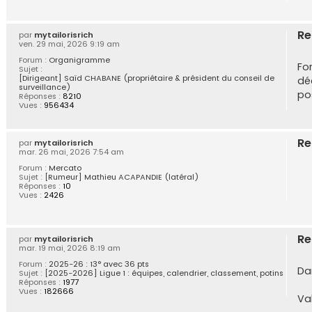
Re
par
mytailorisrich
ven. 29 mai, 2026 9:19 am
Forum :
Organigramme
Fo
Sujet :
[Dirigeant] Saïd CHABANE (propriétaire & président du conseil de
dé
surveillance)
pos
Réponses :
8210
Vues :
956434
Re
par
mytailorisrich
mar. 26 mai, 2026 7:54 am
Forum :
Mercato
Sujet :
[Rumeur] Mathieu ACAPANDIE (latéral)
Réponses :
10
Vues :
2426
Re
par
mytailorisrich
mar. 19 mai, 2026 8:19 am
Forum :
2025-26 : 13° avec 36 pts
Da
Sujet :
[2025-2026] Ligue 1 : équipes, calendrier, classement, potins
Réponses :
1977
Vues :
182666
Va