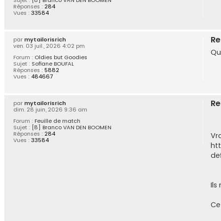
Sujet :
[8] Branco VAN DEN BOOMEN
Réponses :
284
Vues :
33584
Re
par
mytailorisrich
ven. 03 juil., 2026 4:02 pm
Qu
Forum :
Oldies but Goodies
Sujet :
Sofiane BOUFAL
Réponses :
5882
Vues :
484667
Re
par
mytailorisrich
dim. 28 juin, 2026 9:36 am
Forum :
Feuille de match
Sujet :
[8] Branco VAN DEN BOOMEN
Réponses :
284
Vr
Vues :
33584
ht
de
Ils
Ce 