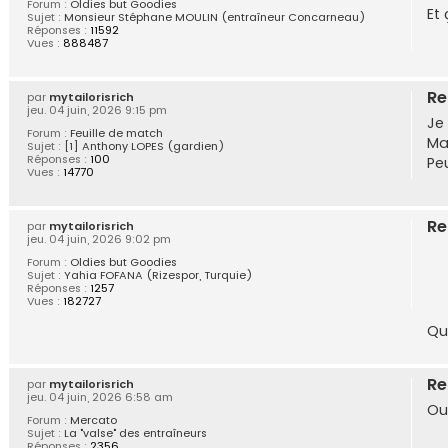
Forum :
Oldies but Goodies
Et 
Sujet :
Monsieur Stéphane MOULIN (entraîneur Concarneau)
Réponses :
11592
Vues :
888487
Re
par
mytailorisrich
jeu. 04 juin, 2026 9:15 pm
Je 
Forum :
Feuille de match
Ma
Sujet :
[1] Anthony LOPES (gardien)
Réponses :
100
Pe
Vues :
14770
Re
par
mytailorisrich
jeu. 04 juin, 2026 9:02 pm
Forum :
Oldies but Goodies
Sujet :
Yahia FOFANA (Rizespor, Turquie)
Réponses :
1257
Vues :
182727
Qu
Re
par
mytailorisrich
jeu. 04 juin, 2026 6:58 am
Ou
Forum :
Mercato
Sujet :
La "valse" des entraîneurs
Réponses :
2356