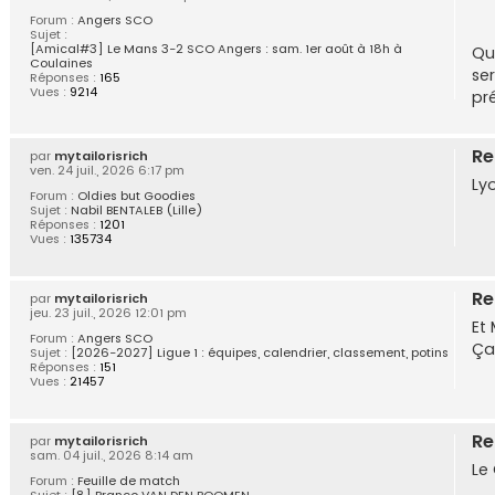
Forum :
Angers SCO
Sujet :
[Amical#3] Le Mans 3-2 SCO Angers : sam. 1er août à 18h à
Qu
Coulaines
se
Réponses :
165
Vues :
9214
pré
Re
par
mytailorisrich
ven. 24 juil., 2026 6:17 pm
Lyo
Forum :
Oldies but Goodies
Sujet :
Nabil BENTALEB (Lille)
Réponses :
1201
Vues :
135734
Re
par
mytailorisrich
jeu. 23 juil., 2026 12:01 pm
Et
Forum :
Angers SCO
Ça
Sujet :
[2026-2027] Ligue 1 : équipes, calendrier, classement, potins
Réponses :
151
Vues :
21457
Re
par
mytailorisrich
sam. 04 juil., 2026 8:14 am
Le
Forum :
Feuille de match