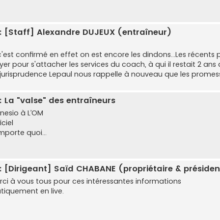
: [Staff] Alexandre DUJEUX (entraîneur)
c'est confirmé en effet on est encore les dindons...Les récents
er pour s'attacher les services du coach, à qui il restait 2 ans
 jurisprudence Lepaul nous rappelle à nouveau que les promesse
: La "valse" des entraîneurs
nesio à L’OM
iciel
mporte quoi...
: [Dirigeant] Saïd CHABANE (propriétaire & présiden
rci à vous tous pour ces intéressantes informations
atiquement en live.