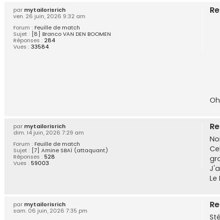
Re
par
mytailorisrich
ven. 26 juin, 2026 9:32 am
Forum :
Feuille de match
Sujet :
[8] Branco VAN DEN BOOMEN
Réponses :
284
Vues :
33584
Oh
Re
par
mytailorisrich
dim. 14 juin, 2026 7:29 am
Non
Forum :
Feuille de match
Ce
Sujet :
[7] Amine SBAÏ (attaquant)
Réponses :
528
gr
Vues :
59003
J'
Le 
Re
par
mytailorisrich
sam. 06 juin, 2026 7:35 pm
Sté