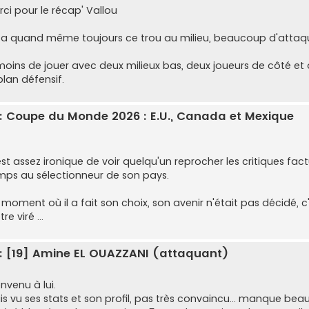
rci pour le récap' Vallou
 y a quand même toujours ce trou au milieu, beaucoup d'attaqu
moins de jouer avec deux milieux bas, deux joueurs de côté e
plan défensif.
: Coupe du Monde 2026 : E.U., Canada et Mexique
est assez ironique de voir quelqu'un reprocher les critiques fac
mps au sélectionneur de son pays.
moment où il a fait son choix, son avenir n'était pas décidé, c
tre viré ...
: [19] Amine EL OUAZZANI (attaquant)
nvenu à lui.
is vu ses stats et son profil, pas très convaincu... manque bea