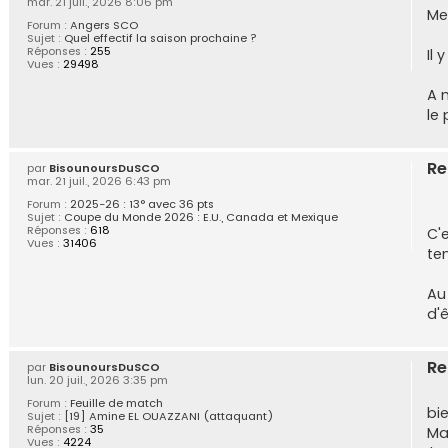
mar. 21 juil., 2026 8:06 pm
Me
Forum :
Angers SCO
Sujet :
Quel effectif la saison prochaine ?
Réponses :
255
Il
Vues :
29498
A 
le 
Re
par
BisounoursDuSCO
mar. 21 juil., 2026 6:43 pm
Forum :
2025-26 : 13° avec 36 pts
Sujet :
Coupe du Monde 2026 : E.U., Canada et Mexique
Réponses :
618
C'
Vues :
31406
te
Au 
d'ê
Re
par
BisounoursDuSCO
lun. 20 juil., 2026 3:35 pm
Forum :
Feuille de match
bie
Sujet :
[19] Amine EL OUAZZANI (attaquant)
Réponses :
35
Ma
Vues :
4224