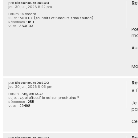
Re
par
BisounoursDuSCO
jeu. 30 juil., 2026 8:22 pm
Forum :
Mercato
Sujet :
MILIEUX (souhaits et rumeurs sans source)
Réponses :
1811
Vues :
384003
Po
ma
Au
Mai
Re
par
BisounoursDuSCO
jeu. 30 juil., 2026 8:05 pm
A 
Forum :
Angers SCO
Sujet :
Quel effectif la saison prochaine ?
Réponses :
255
Je
Vues :
29498
pa
Ce
Re
par
BisounoursDuSCO