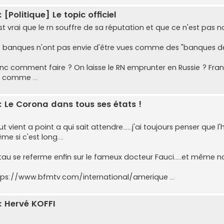
: [Politique] Le topic officiel
 est vrai que le rn souffre de sa réputation et que ce n'est pa
s banques n'ont pas envie d'être vues comme des "banques de ra
nc comment faire ? On laisse le RN emprunter en Russie ? Fra
 comme ...
: Le Corona dans tous ses états !
t vient a point a qui sait attendre......j'ai toujours penser que l
e si c'est long....
étau se referme enfin sur le fameux docteur Fauci.....et même 
tps://www.bfmtv.com/international/amerique ...
: Hervé KOFFI