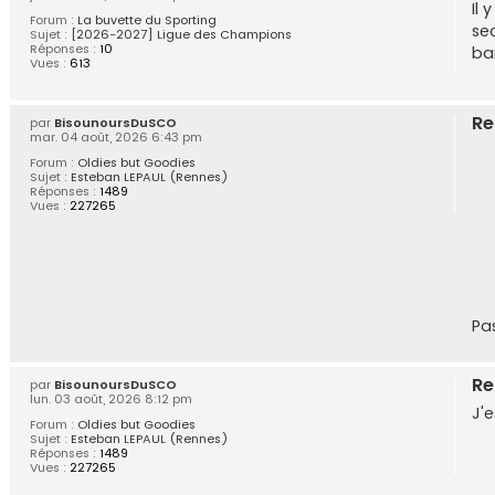
Il
Forum :
La buvette du Sporting
se
Sujet :
[2026-2027] Ligue des Champions
Réponses :
10
ba
Vues :
613
Re
par
BisounoursDuSCO
mar. 04 août, 2026 6:43 pm
Forum :
Oldies but Goodies
Sujet :
Esteban LEPAUL (Rennes)
Réponses :
1489
Vues :
227265
Pa
Re
par
BisounoursDuSCO
lun. 03 août, 2026 8:12 pm
J'e
Forum :
Oldies but Goodies
Sujet :
Esteban LEPAUL (Rennes)
Réponses :
1489
Vues :
227265