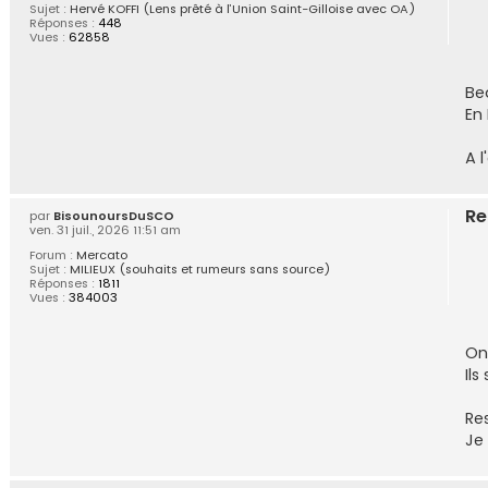
Sujet :
Hervé KOFFI (Lens prêté à l’Union Saint-Gilloise avec OA)
Réponses :
448
Vues :
62858
Be
En 
A l
Re
par
BisounoursDuSCO
ven. 31 juil., 2026 11:51 am
Forum :
Mercato
Sujet :
MILIEUX (souhaits et rumeurs sans source)
Réponses :
1811
Vues :
384003
On
Il
Re
Je 