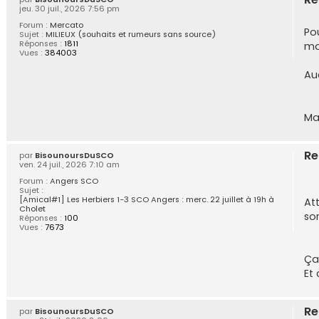
jeu. 30 juil., 2026 7:56 pm
Forum :
Mercato
Po
Sujet :
MILIEUX (souhaits et rumeurs sans source)
Réponses :
1811
ma
Vues :
384003
Au
Mai
Re
par
BisounoursDuSCO
ven. 24 juil., 2026 7:10 am
Forum :
Angers SCO
Sujet :
[Amical#1] Les Herbiers 1-3 SCO Angers : merc. 22 juillet à 19h à
Att
Cholet
sor
Réponses :
100
Vues :
7673
Ça
Et
Re
par
BisounoursDuSCO