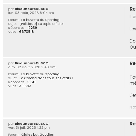
Re
par
BisounoursDuSCO
lun. 03 août, 2026 8:04 pm
Il
Forum :
La buvette du Sporting
Sujet :
[Politique] Le topic officiel
Réponses :
19259
Le
Vues :
6670518
Do
Ou
Re
par
BisounoursDuSCO
dim. 02 août, 2026 9:40 am
Forum :
La buvette du Sporting
Tou
Sujet :
Le Corona dans tous ses états !
Réponses :
5160
mêm
Vues :
319583
L'
ht
Re
par
BisounoursDuSCO
ven. 31 juil., 2026 1:22 pm
Forum :
Oldies but Goodies