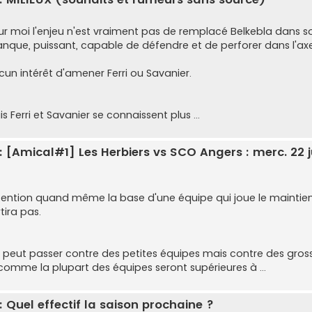
ur moi l'enjeu n'est vraiment pas de remplacé Belkebla dans son
nque, puissant, capable de défendre et de perforer dans l'axe s'
cun intérêt d'amener Ferri ou Savanier.
s Ferri et Savanier se connaissent plus ...
: [Amical#1] Les Herbiers vs SCO Angers : merc. 22 ju
ention quand même la base d'une équipe qui joue le maintien c'e
tira pas.
 peut passer contre des petites équipes mais contre des gross
 comme la plupart des équipes seront supérieures à ...
: Quel effectif la saison prochaine ?