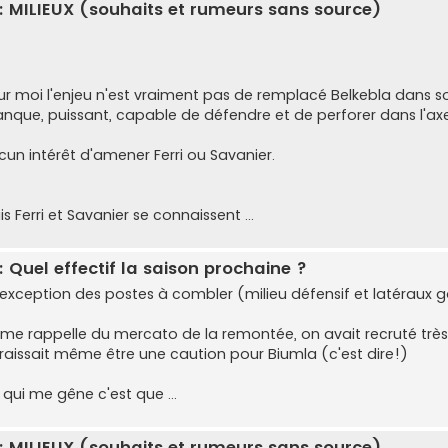
: MILIEUX (souhaits et rumeurs sans source)
ur moi l'enjeu n'est vraiment pas de remplacé Belkebla dans son
nque, puissant, capable de défendre et de perforer dans l'axe s'
cun intérêt d'amener Ferri ou Savanier.
s Ferri et Savanier se connaissent ...
: Quel effectif la saison prochaine ?
l'exception des postes à combler (milieu défensif et latéraux
 me rappelle du mercato de la remontée, on avait recruté très
raissait même être une caution pour Biumla (c'est dire!)
 qui me gêne c'est que ...
: MILIEUX (souhaits et rumeurs sans source)