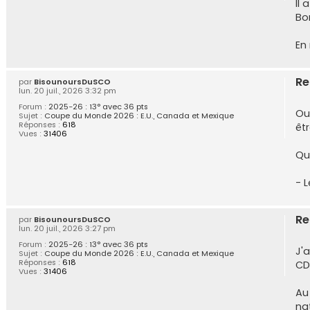
Il 
Bon
En
Re
par
BisounoursDuSCO
lun. 20 juil., 2026 3:32 pm
Forum :
2025-26 : 13° avec 36 pts
Oui
Sujet :
Coupe du Monde 2026 : E.U., Canada et Mexique
Réponses :
618
êt
Vues :
31406
Que
- L
Re
par
BisounoursDuSCO
lun. 20 juil., 2026 3:27 pm
Forum :
2025-26 : 13° avec 36 pts
J'
Sujet :
Coupe du Monde 2026 : E.U., Canada et Mexique
Réponses :
618
CD
Vues :
31406
Au 
na