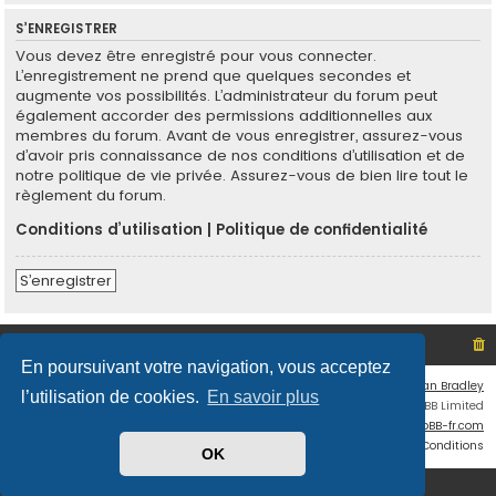
S’ENREGISTRER
Vous devez être enregistré pour vous connecter.
L’enregistrement ne prend que quelques secondes et
augmente vos possibilités. L’administrateur du forum peut
également accorder des permissions additionnelles aux
membres du forum. Avant de vous enregistrer, assurez-vous
d’avoir pris connaissance de nos conditions d’utilisation et de
notre politique de vie privée. Assurez-vous de bien lire tout le
règlement du forum.
Conditions d’utilisation
|
Politique de confidentialité
S’enregistrer
Site non officiel sur le SCO d'Angers
Index du forum
En poursuivant votre navigation, vous acceptez
Flat Style by
Ian Bradley
l’utilisation de cookies.
En savoir plus
Développé par
phpBB
® Forum Software © phpBB Limited
Traduit par
phpBB-fr.com
Confidentialité
|
Conditions
OK