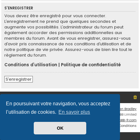
S’ENREGISTRER
Vous devez être enregistré pour vous connecter.
L’enregistrement ne prend que quelques secondes et
augmente vos possibilités. L’administrateur du forum peut
également accorder des permissions additionnelles aux
membres du forum. Avant de vous enregistrer, assurez-vous
d’avoir pris connaissance de nos conditions d’utilisation et de
notre politique de vie privée. Assurez-vous de bien lire tout le
règlement du forum.
Conditions d’utilisation
|
Politique de confidentialité
S’enregistrer
Site non officiel sur le SCO d'Angers
Index du forum
En poursuivant votre navigation, vous acceptez
Flat Style by
Ian Bradley
l’utilisation de cookies.
En savoir plus
Développé par
phpBB
® Forum Software © phpBB Limited
Traduit par
phpBB-fr.com
Confidentialité
|
Conditions
OK