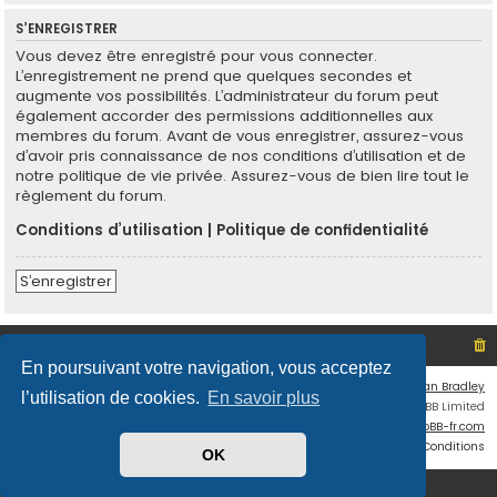
S’ENREGISTRER
Vous devez être enregistré pour vous connecter.
L’enregistrement ne prend que quelques secondes et
augmente vos possibilités. L’administrateur du forum peut
également accorder des permissions additionnelles aux
membres du forum. Avant de vous enregistrer, assurez-vous
d’avoir pris connaissance de nos conditions d’utilisation et de
notre politique de vie privée. Assurez-vous de bien lire tout le
règlement du forum.
Conditions d’utilisation
|
Politique de confidentialité
S’enregistrer
Site non officiel sur le SCO d'Angers
Index du forum
En poursuivant votre navigation, vous acceptez
Flat Style by
Ian Bradley
l’utilisation de cookies.
En savoir plus
Développé par
phpBB
® Forum Software © phpBB Limited
Traduit par
phpBB-fr.com
Confidentialité
|
Conditions
OK