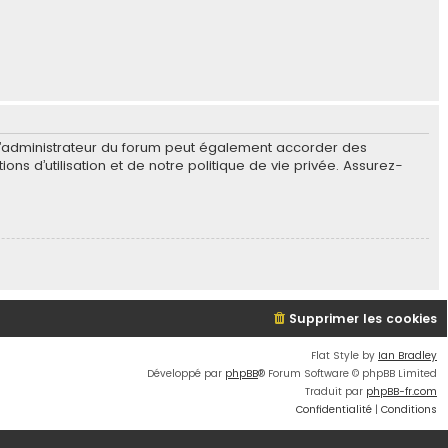
L’administrateur du forum peut également accorder des
s d’utilisation et de notre politique de vie privée. Assurez-
Supprimer les cookies
Flat Style by
Ian Bradley
Développé par
phpBB
® Forum Software © phpBB Limited
Traduit par
phpBB-fr.com
Confidentialité
|
Conditions