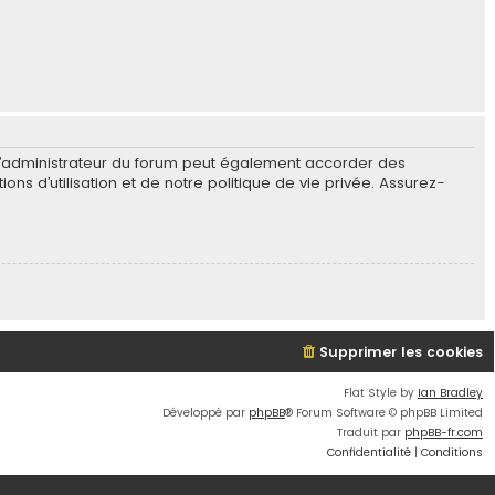
L’administrateur du forum peut également accorder des
s d’utilisation et de notre politique de vie privée. Assurez-
Supprimer les cookies
Flat Style by
Ian Bradley
Développé par
phpBB
® Forum Software © phpBB Limited
Traduit par
phpBB-fr.com
Confidentialité
|
Conditions